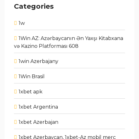
Categories
1w
1Win AZ: Azərbaycanın Ən Yaxşı Kitabxana
və Kazino Platforması 608
1win Azerbajany
1Win Brasil
1xbet apk
1xbet Argentina
1xbet Azerbajan
1xbet Azerbaycan, 1xbet-Az mobil merc