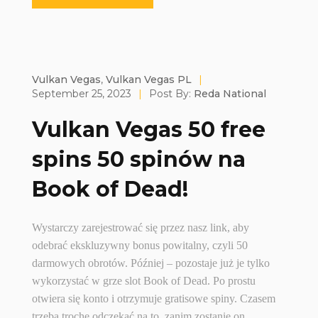
Vulkan Vegas
,
Vulkan Vegas PL
|
September 25, 2023
|
Post By:
Reda National
Vulkan Vegas 50 free
spins 50 spinów na
Book of Dead!
Wystarczy zarejestrować się przez nasz link, aby
odebrać ekskluzywny bonus powitalny, czyli 50
darmowych obrotów. Później – pozostaje już je tylko
wykorzystać w grze slot Book of Dead. Po prostu
otwiera się konto i otrzymuje gratisowe spiny. Czasem
trzeba trochę odczekać na to, zanim zostanie on