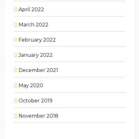
April 2022
March 2022
February 2022
January 2022
December 2021
May 2020
October 2019
November 2018