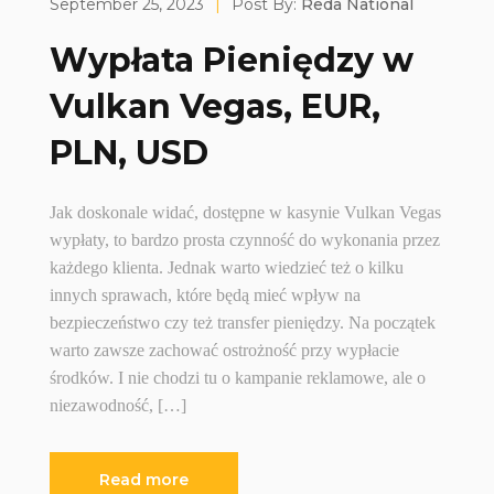
September 25, 2023
|
Post By:
Reda National
Wypłata Pieniędzy w
Vulkan Vegas, EUR,
PLN, USD
Jak doskonale widać, dostępne w kasynie Vulkan Vegas
wypłaty, to bardzo prosta czynność do wykonania przez
każdego klienta. Jednak warto wiedzieć też o kilku
innych sprawach, które będą mieć wpływ na
bezpieczeństwo czy też transfer pieniędzy. Na początek
warto zawsze zachować ostrożność przy wypłacie
środków. I nie chodzi tu o kampanie reklamowe, ale o
niezawodność, […]
Read more