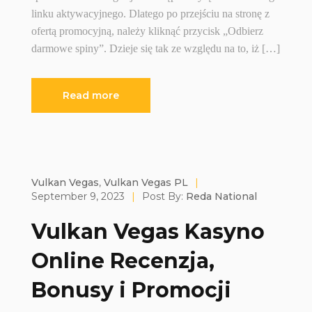
linku aktywacyjnego. Dlatego po przejściu na stronę z
ofertą promocyjną, należy kliknąć przycisk „Odbierz
darmowe spiny”. Dzieje się tak ze względu na to, iż […]
Read more
Vulkan Vegas
,
Vulkan Vegas PL
|
September 9, 2023
|
Post By:
Reda National
Vulkan Vegas Kasyno
Online Recenzja,
Bonusy i Promocji