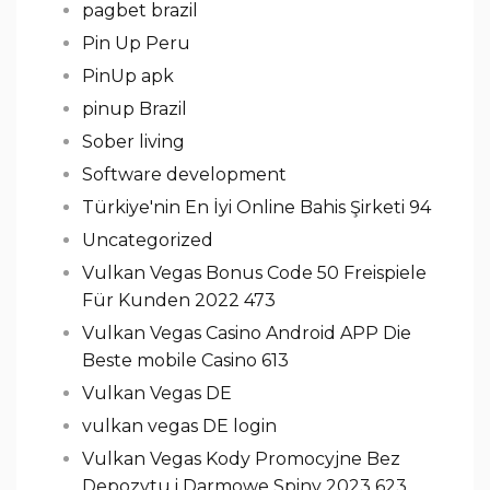
pagbet brazil
Pin Up Peru
PinUp apk
pinup Brazil
Sober living
Software development
Türkiye'nin En İyi Online Bahis Şirketi 94
Uncategorized
Vulkan Vegas Bonus Code 50 Freispiele
Für Kunden 2022 473
Vulkan Vegas Casino Android APP Die
Beste mobile Casino 613
Vulkan Vegas DE
vulkan vegas DE login
Vulkan Vegas Kody Promocyjne Bez
Depozytu i Darmowe Spiny 2023 623