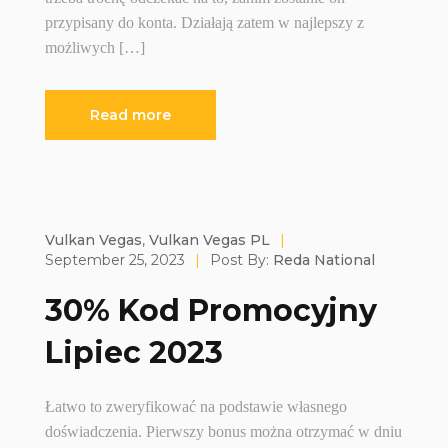
przypisany do konta. Działają zatem w najlepszy z
możliwych […]
Read more
Vulkan Vegas
,
Vulkan Vegas PL
|
September 25, 2023
|
Post By:
Reda National
30% Kod Promocyjny
Lipiec 2023
Łatwo to zweryfikować na podstawie własnego
doświadczenia. Pierwszy bonus można otrzymać w dniu