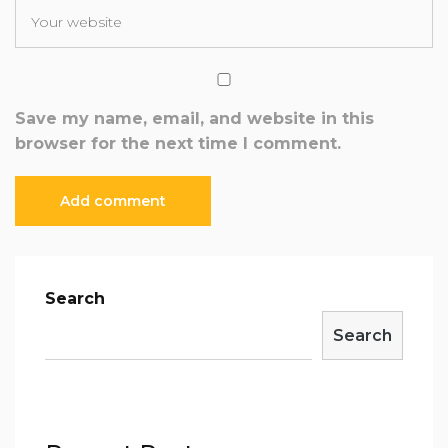
Save my name, email, and website in this
browser for the next time I comment.
Search
Search