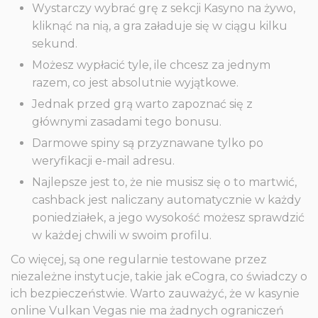
Wystarczy wybrać grę z sekcji Kasyno na żywo,
kliknąć na nią, a gra załaduje się w ciągu kilku
sekund.
Możesz wypłacić tyle, ile chcesz za jednym
razem, co jest absolutnie wyjątkowe.
Jednak przed grą warto zapoznać się z
głównymi zasadami tego bonusu.
Darmowe spiny są przyznawane tylko po
weryfikacji e-mail adresu.
Najlepsze jest to, że nie musisz się o to martwić,
cashback jest naliczany automatycznie w każdy
poniedziałek, a jego wysokość możesz sprawdzić
w każdej chwili w swoim profilu.
Co więcej, są one regularnie testowane przez
niezależne instytucje, takie jak eCogra, co świadczy o
ich bezpieczeństwie. Warto zauważyć, że w kasynie
online Vulkan Vegas nie ma żadnych ograniczeń