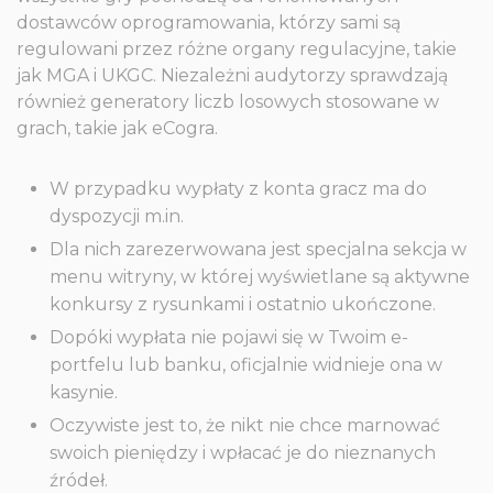
dostawców oprogramowania, którzy sami są
regulowani przez różne organy regulacyjne, takie
jak MGA i UKGC. Niezależni audytorzy sprawdzają
również generatory liczb losowych stosowane w
grach, takie jak eCogra.
W przypadku wypłaty z konta gracz ma do
dyspozycji m.in.
Dla nich zarezerwowana jest specjalna sekcja w
menu witryny, w której wyświetlane są aktywne
konkursy z rysunkami i ostatnio ukończone.
Dopóki wypłata nie pojawi się w Twoim e-
portfelu lub banku, oficjalnie widnieje ona w
kasynie.
Oczywiste jest to, że nikt nie chce marnować
swoich pieniędzy i wpłacać je do nieznanych
źródeł.