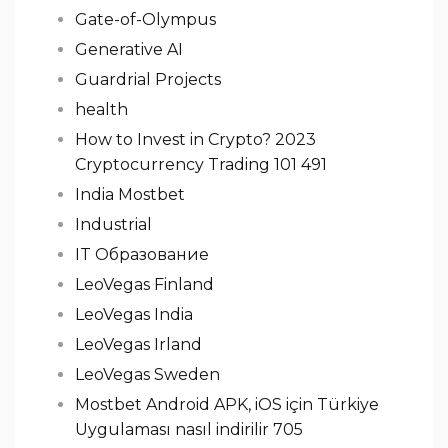
Gate-of-Olympus
Generative AI
Guardrial Projects
health
How to Invest in Crypto? 2023
Cryptocurrency Trading 101 491
India Mostbet
Industrial
IT Образование
LeoVegas Finland
LeoVegas India
LeoVegas Irland
LeoVegas Sweden
Mostbet Android APK, iOS için Türkiye
Uygulaması nasıl indirilir 705