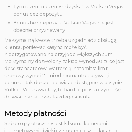
Tym razem możemy odzyskać w Vulkan Vegas
bonus bez depozytu!
Bonus bez depozytu Vulkan Vegas nie jest
obecnie przyznawany.
Maksymalną kwotę trzeba uzgadniać z obsługą
klienta, ponieważ kasyno może być
nieprzygotowane na przyjęcie większych sum.
Maksymalny dozwolony zakład wynosi 30 zł, co jest
dość standardową wartością, natomiast limit
czasowy wynosi 7 dni od momentu aktywacji
bonusu. Jak doskonale widać, dostępne w kasynie
Vulkan Vegas wypłaty, to bardzo prosta czynność
do wykonania przez każdego klienta.
Metody płatności
Stół do gry otoczony jest kilkoma kamerami
internetowymi, dzięki czemu możesz oglądać go