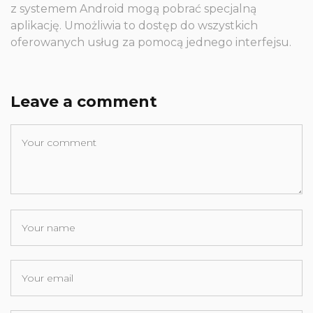
z systemem Android mogą pobrać specjalną
aplikację. Umożliwia to dostęp do wszystkich
oferowanych usług za pomocą jednego interfejsu.
Leave a comment