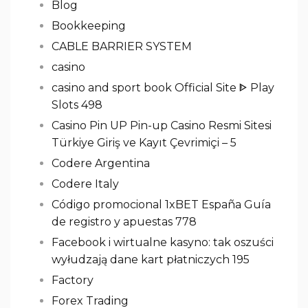
Blog
Bookkeeping
CABLE BARRIER SYSTEM
casino
casino and sport book Official Site ᐈ Play
Slots 498
Casino Pin UP Pin-up Casino Resmi Sitesi
Türkiye Giriş ve Kayıt Çevrimiçi – 5
Codere Argentina
Codere Italy
Código promocional 1xBET España Guía
de registro y apuestas 778
Facebook i wirtualne kasyno: tak oszuści
wyłudzają dane kart płatniczych 195
Factory
Forex Trading