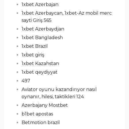
1xbet Azerbajan
1xbet Azerbaycan, 1xbet-Az mobil merc
sayti Giriş 565
1xbet Azerbaydjan
1xbet Bangladesh
1xbet Brazil
1xbet giriş
1xbet Kazahstan
1xbet qeydiyyat
497
Aviator oyunu kazandırıyor nasıl
oynanır, hilesi, taktikleri 124
Azerbajany Mostbet
b1bet apostas
Betmotion brazil