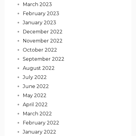
March 2023
February 2023
January 2023
December 2022
November 2022
October 2022
September 2022
August 2022
July 2022
June 2022
May 2022
April 2022
March 2022
February 2022
January 2022