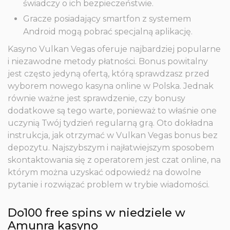
świadczy o ich bezpieczeństwie.
Gracze posiadający smartfon z systemem
Android mogą pobrać specjalną aplikację.
Kasyno Vulkan Vegas oferuje najbardziej popularne
i niezawodne metody płatności. Bonus powitalny
jest często jedyną ofertą, którą sprawdzasz przed
wyborem nowego kasyna online w Polska. Jednak
równie ważne jest sprawdzenie, czy bonusy
dodatkowe są tego warte, ponieważ to właśnie one
uczynią Twój tydzień regularną grą. Oto dokładna
instrukcja, jak otrzymać w Vulkan Vegas bonus bez
depozytu. Najszybszym i najłatwiejszym sposobem
skontaktowania się z operatorem jest czat online, na
którym można uzyskać odpowiedź na dowolne
pytanie i rozwiązać problem w trybie wiadomości.
Do100 free spins w niedziele w
Amunra kasyno