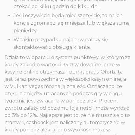
czekać od kilku godzin do kilku dni.
Jeśli oczywiście będą mieć szczęście, to na ich
koncie zgromadzi się mniejsza lub większa suma
pieniędzy.
W takim przypadku najpierw należy się
skontaktować z obsługą klienta.
Działa to w oparciu o system punktowy, w którym za
każdy zakład o wartości 35 zł w dowolnej grze w
kasynie online otrzymasz 1 punkt gratis. Oferta ta
jest teraz powszechna w większości kasyn online, a
w Vulkan Vegas można ją znaleźć. Oznacza to, że
część pieniędzy utraconych podczas gry w ciągu
tygodnia jest zwracana w poniedziałek. Procent
zwrotu zależy od poziomu lojalności i może wynosić
od 3% do 12%. Najlepsze jest to, że nie musisz się o to
martwić, cashback jest naliczany automatycznie w
każdy poniedziałek, a jego wysokość możesz