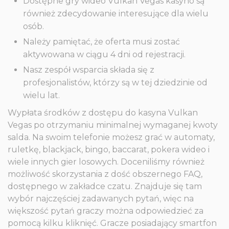
Dostępne gry wideo Vulkan Vegas kasyno są
również zdecydowanie interesujące dla wielu
osób.
Należy pamiętać, że oferta musi zostać
aktywowana w ciągu 4 dni od rejestracji.
Nasz zespół wsparcia składa się z
profesjonalistów, którzy są w tej dziedzinie od
wielu lat.
Wypłata środków z dostępu do kasyna Vulkan
Vegas po otrzymaniu minimalnej wymaganej kwoty
salda. Na swoim telefonie możesz grać w automaty,
ruletkę, blackjack, bingo, baccarat, pokera wideo i
wiele innych gier losowych. Doceniliśmy również
możliwość skorzystania z dość obszernego FAQ,
dostępnego w zakładce czatu. Znajduje się tam
wybór najczęściej zadawanych pytań, więc na
większość pytań graczy można odpowiedzieć za
pomocą kilku kliknięć. Gracze posiadający smartfon