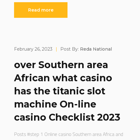
Read more
February 26, 2023
|
Post By:
Reda National
over Southern area
African what casino
has the titanic slot
machine On-line
casino Checklist 2023
Posts #step 1 Online casino Southern area Africa and