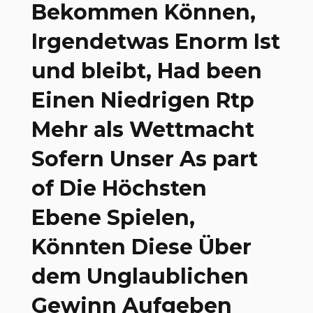
Bekommen Können,
Irgendetwas Enorm Ist
und bleibt, Had been
Einen Niedrigen Rtp
Mehr als Wettmacht
Sofern Unser As part
of Die Höchsten
Ebene Spielen,
Könnten Diese Über
dem Unglaublichen
Gewinn Aufgeben