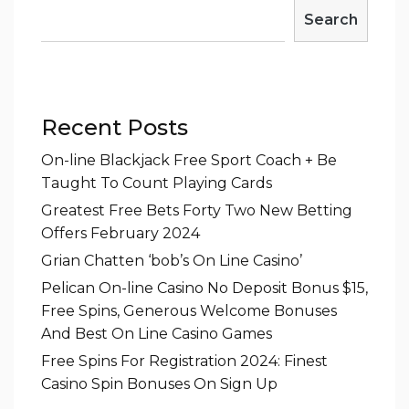
Search
Recent Posts
On-line Blackjack Free Sport Coach + Be
Taught To Count Playing Cards
Greatest Free Bets Forty Two New Betting
Offers February 2024
Grian Chatten ‘bob’s On Line Casino’
Pelican On-line Casino No Deposit Bonus $15,
Free Spins, Generous Welcome Bonuses
And Best On Line Casino Games
Free Spins For Registration 2024: Finest
Casino Spin Bonuses On Sign Up