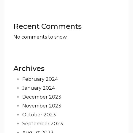
Recent Comments
No comments to show.
Archives
February 2024
January 2024
December 2023
November 2023
October 2023
September 2023
August 2023