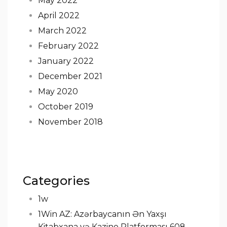
May 2022
April 2022
March 2022
February 2022
January 2022
December 2021
May 2020
October 2019
November 2018
Categories
1w
1Win AZ: Azərbaycanın Ən Yaxşı
Kitabxana və Kazino Platforması 608