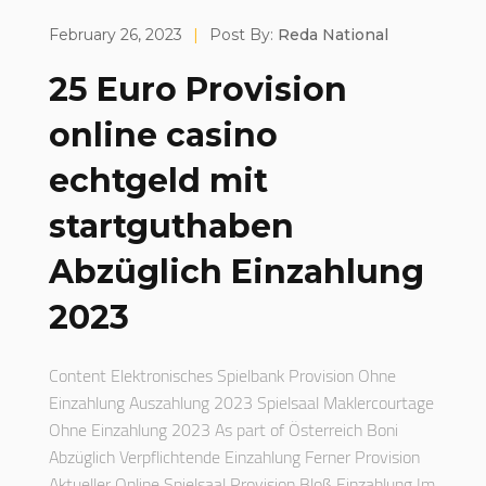
February 26, 2023
|
Post By:
Reda National
25 Euro Provision
online casino
echtgeld mit
startguthaben
Abzüglich Einzahlung
2023
Content Elektronisches Spielbank Provision Ohne
Einzahlung Auszahlung 2023 Spielsaal Maklercourtage
Ohne Einzahlung 2023 As part of Österreich Boni
Abzüglich Verpflichtende Einzahlung Ferner Provision
Aktueller Online Spielsaal Provision Bloß Einzahlung Im