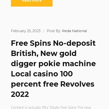
Read more
February 25, 2023
|
Post By:
Reda National
Free Spins No-deposit
British, New gold
digger pokie machine
Local casino 100
percent free Revolves
2022
Content Is actually fifty Totally free Spins The new