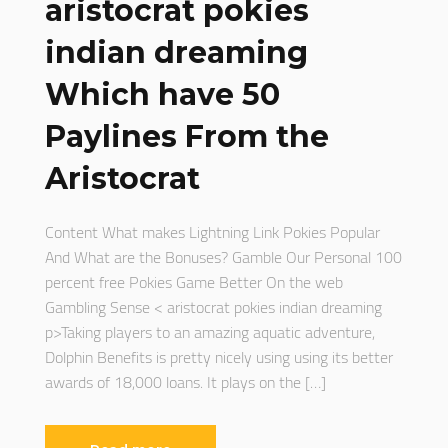
aristocrat pokies
indian dreaming
Which have 50
Paylines From the
Aristocrat
Content What makes Lightning Link Pokies Popular
And What are the Bonuses? Gamble Our Personal 100
percent free Pokies Game Better On the web
Gambling Sense < aristocrat pokies indian dreaming
p>Taking players to an amazing aquatic adventure,
Dolphin Benefits is pretty nicely using using its better
awards of 18,000 loans. It plays on the […]