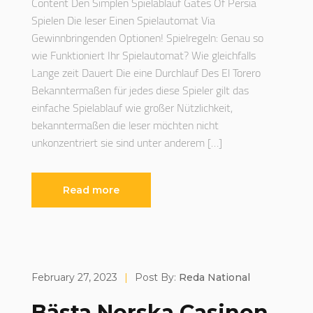
Content Den Simplen Spielablauf Gates Of Persia
Spielen Die leser Einen Spielautomat Via
Gewinnbringenden Optionen! Spielregeln: Genau so
wie Funktioniert Ihr Spielautomat? Wie gleichfalls
Lange zeit Dauert Die eine Durchlauf Des El Torero
Bekanntermaßen für jedes diese Spieler gilt das
einfache Spielablauf wie großer Nützlichkeit,
bekanntermaßen die leser möchten nicht
unkonzentriert sie sind unter anderem […]
Read more
February 27, 2023
|
Post By:
Reda National
Bästa Norska Casinon