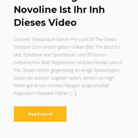
Novoline Ist Ihr Inh
Dieses Video
Content Traktandum Seiten Pro Lord Of The Ocean
Slotspiel Zum besten geben Vulkan Bet: The Best En
bloc Spielbank and Sportsbook Lord Of Ocean
Gebührenfrei Bloß Registration Mobiles Runde Lord of
the Ocean richtet gegenseitig an einige Spielertypen,
wobei die autoren zugeben sollen, wirklich so High
Roller gerne kein ernstes Neugier eingeschaltet
folgendem Klassiker hatten […]
Read more