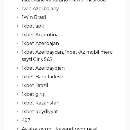
1win Azerbajany
1Win Brasil
1xbet apk
1xbet Argentina
1xbet Azerbajan
1xbet Azerbaycan, 1xbet-Az mobil merc
sayti Giriş 565
1xbet Azerbaydjan
1xbet Bangladesh
1xbet Brazil
1xbet giriş
1xbet Kazahstan
1xbet qeydiyyat
497
Aviator oyunu kazandırıyor nasıl