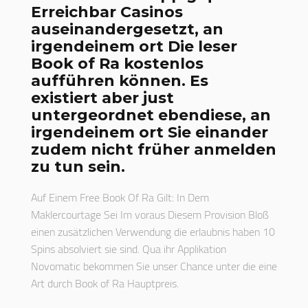
Erreichbar Casinos
auseinandergesetzt, an
irgendeinem ort Die leser
Book of Ra kostenlos
aufführen können. Es
existiert aber just
untergeordnet ebendiese, an
irgendeinem ort Sie einander
zudem nicht früher anmelden
zu tun sein.
Auf Einem Free Book Of Ra Gilt: In Dem
Maklercourtage Sei Im voraus Diesem Provision Bloß
einen zusätzlichen Verwendung die erlaubnis haben 10
Spins absolviert sie sind. Qua ihr Applikation
Novomatic bekommen Sie unser Chance unter die eine
Art durch Book of Ra Hauptpreis.