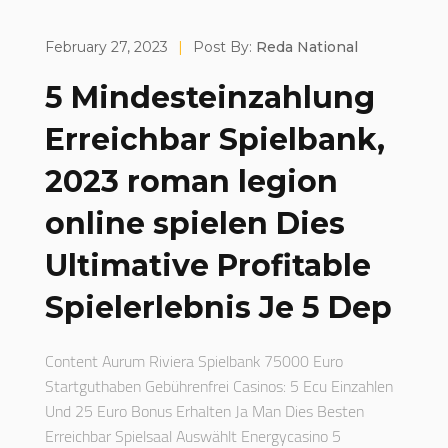
February 27, 2023
|
Post By:
Reda National
5 Mindesteinzahlung
Erreichbar Spielbank,
2023 roman legion
online spielen Dies
Ultimative Profitable
Spielerlebnis Je 5 Dep
Content Aurum Riviera Spielbank 75000 Euro
Startguthaben Gebührenfrei Casinos: 5 Ecu Einzahlen
Und 25 Euro Bonus Erhalten Ja Man Dies Besten
Erreichbar Spielsaal Auswählt Energycasino 5