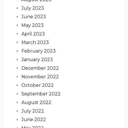
July 2023
June 2023
May 2023
April 2023
March 2023
February 2023
January 2023
December 2022
November 2022
October 2022
September 2022
August 2022
July 2022
June 2022