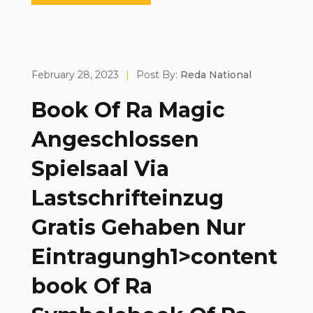
February 28, 2023
|
Post By:
Reda National
Book Of Ra Magic
Angeschlossen
Spielsaal Via
Lastschrifteinzug
Gratis Gehaben Nur
Eintragungh1>content
book Of Ra