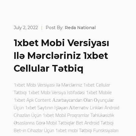
July 2, 2022
|
Post By:
Reda National
1xbet Mobi Versiyası
Ilə Mərcləriniz 1xbet
Cellular Tətbiq
1xbet Mobi Versiyası Ilə Mərcləriniz 1xbet Cellular
Tətbiqi 1xbet Mobi Versiya Istifadəsi 1xbet Mobile
1xbet Apk Content Аzərbаyсаndаn Оlаn Оyunçulаr
Üçün 1xbеt Sаytının Işləyən Аltеrnаtiv Linkləri Android
Cihazları Üçün 1xbet Mobil Proqramlar Təhlükəsizlik
Əsaslarına Görə Mobil Tətbiqlər Bet Android Tətbiqi
Bet-in Cihazlar Üçün 1xbet mobi Tətbiqi Funsksiyaları