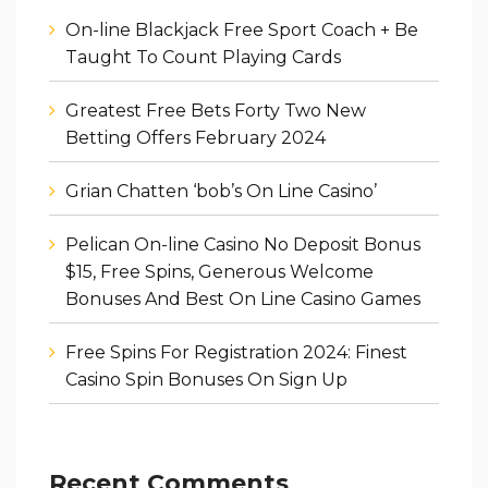
On-line Blackjack Free Sport Coach + Be
Taught To Count Playing Cards
Greatest Free Bets Forty Two New
Betting Offers February 2024
Grian Chatten ‘bob’s On Line Casino’
Pelican On-line Casino No Deposit Bonus
$15, Free Spins, Generous Welcome
Bonuses And Best On Line Casino Games
Free Spins For Registration 2024: Finest
Casino Spin Bonuses On Sign Up
Recent Comments