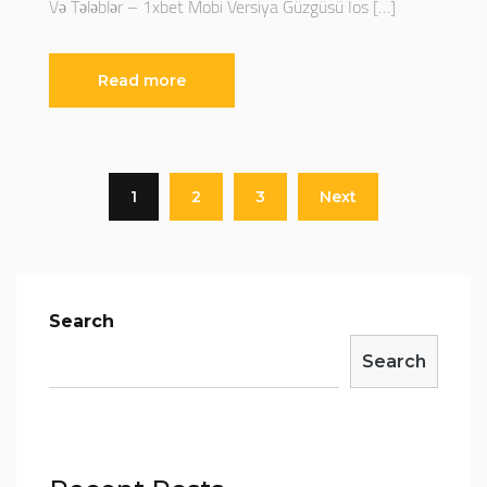
Və Tələblər – 1xbet Mobi Versiya Güzgüsü Ios […]
Read more
1
2
3
Next
Search
Search