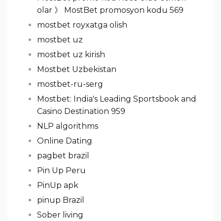
olar 》 MostBet promosyon kodu 569
mostbet royxatga olish
mostbet uz
mostbet uz kirish
Mostbet Uzbekistan
mostbet-ru-serg
Mostbet: India's Leading Sportsbook and
Casino Destination 959
NLP algorithms
Online Dating
pagbet brazil
Pin Up Peru
PinUp apk
pinup Brazil
Sober living