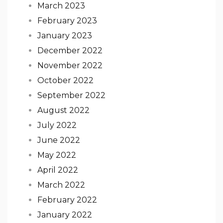
March 2023
February 2023
January 2023
December 2022
November 2022
October 2022
September 2022
August 2022
July 2022
June 2022
May 2022
April 2022
March 2022
February 2022
January 2022