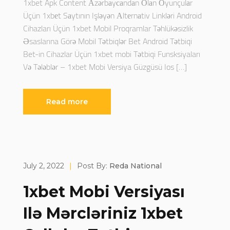
1xbet Apk Content Аzərbаyсаndаn Оlаn Оyunçulаr
Üçün 1xbеt Sаytının Işləyən Аltеrnаtiv Linkləri Android
Cihazları Üçün 1xbet Mobil Proqramlar Təhlükəsizlik
Əsaslarına Görə Mobil Tətbiqlər Bet Android Tətbiqi
Bet-in Cihazlar Üçün 1xbet mobi Tətbiqi Funsksiyaları
Və Tələblər – 1xbet Mobi Versiya Güzgüsü Ios […]
Read more
July 2, 2022
|
Post By:
Reda National
1xbet Mobi Versiyası
Ilə Mərcləriniz 1xbet