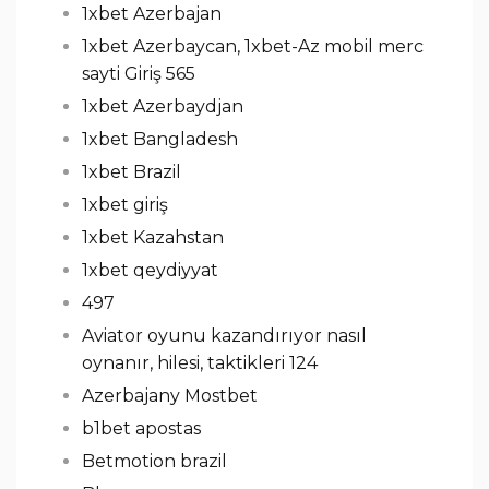
1xbet Azerbajan
1xbet Azerbaycan, 1xbet-Az mobil merc
sayti Giriş 565
1xbet Azerbaydjan
1xbet Bangladesh
1xbet Brazil
1xbet giriş
1xbet Kazahstan
1xbet qeydiyyat
497
Aviator oyunu kazandırıyor nasıl
oynanır, hilesi, taktikleri 124
Azerbajany Mostbet
b1bet apostas
Betmotion brazil