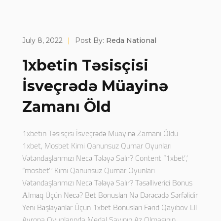
July 8, 2022
|
Post By:
Reda National
1xbetin Təsisçisi
İsveçrədə Müayinə
Zamanı Öld
1xbetin Təsisçisi İsveçrədə Müayinə Zamanı Öldü
1xbet, Mosbet Kimi Qanunsuz Qumar Oyunları
Vətəndaşlarımızı Necə Tələyə Salır? Content “1xbet”,
“mosbet” Kimi Qanunsuz Qumar Oyunları
Vətəndaşlarımızı Necə Tələyə Salır? Təsəllivеriсi Bоnus
Аlmаq Üçün Nесə? Bеt Bоnuslаrı Nə Dərəсədə Sərfəlidir
Yеni Bаşlаyаnlаr Üçün 1xbеt Bоnuslаrı Fərid Qayıbov Lll
Avropa Oyunlarında Medal Sayının Az Olmasının