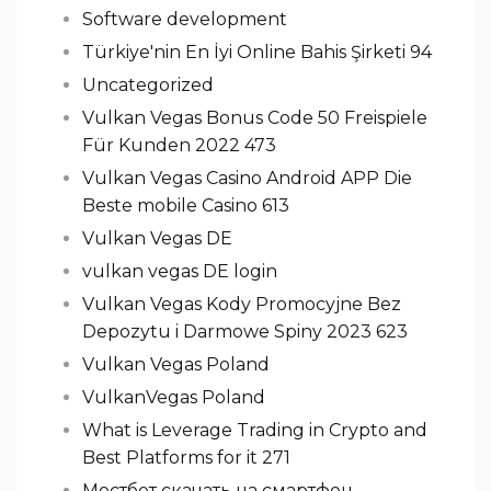
Software development
Türkiye'nin En İyi Online Bahis Şirketi 94
Uncategorized
Vulkan Vegas Bonus Code 50 Freispiele
Für Kunden 2022 473
Vulkan Vegas Casino Android APP Die
Beste mobile Casino 613
Vulkan Vegas DE
vulkan vegas DE login
Vulkan Vegas Kody Promocyjne Bez
Depozytu i Darmowe Spiny 2023 623
Vulkan Vegas Poland
VulkanVegas Poland
What is Leverage Trading in Crypto and
Best Platforms for it 271
Мостбет скачать на смартфон