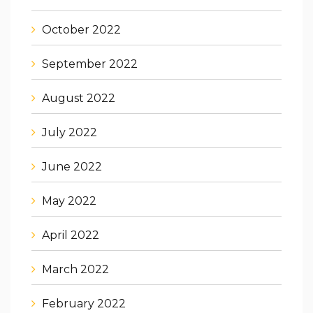
October 2022
September 2022
August 2022
July 2022
June 2022
May 2022
April 2022
March 2022
February 2022