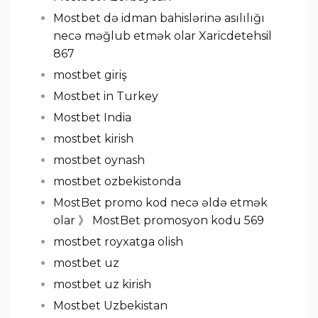
Mostbet də idman bahislərinə asılılığı
necə məğlub etmək olar Xaricdetehsil
867
mostbet giriş
Mostbet in Turkey
Mostbet India
mostbet kirish
mostbet oynash
mostbet ozbekistonda
MostBet promo kod necə əldə etmək
olar 》 MostBet promosyon kodu 569
mostbet royxatga olish
mostbet uz
mostbet uz kirish
Mostbet Uzbekistan