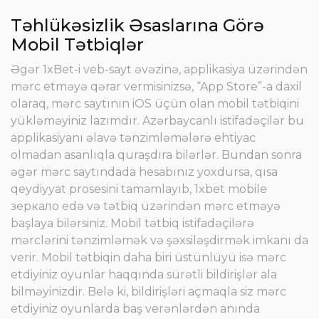
Təhlükəsizlik Əsaslarına Görə
Mobil Tətbiqlər
Əgər 1xBet-i veb-sayt əvəzinə, applikasiya üzərindən
mərc etməyə qərar vermisinizsə, “App Store”-a daxil
olaraq, mərc saytının iOS üçün olan mobil tətbiqini
yükləməyiniz lazımdır. Azərbaycanlı istifadəçilər bu
applikasiyanı əlavə tənzimləmələrə ehtiyac
olmadan asanlıqla quraşdıra bilərlər. Bundan sonra
əgər mərc saytındada hesabınız yoxdursa, qısa
qeydiyyat prosesini tamamlayıb, 1xbet mobile
зеркало edə və tətbiq üzərindən mərc etməyə
başlaya bilərsiniz. Mobil tətbiq istifadəçilərə
mərclərini tənzimləmək və şəxsiləşdirmək imkanı da
verir. Mobil tətbiqin daha biri üstünlüyü isə mərc
etdiyiniz oyunlar haqqında sürətli bildirişlər ala
bilməyinizdir. Belə ki, bildirişləri açmaqla siz mərc
etdiyiniz oyunlarda baş verənlərdən anında