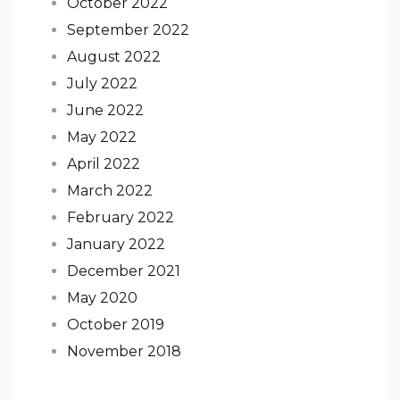
October 2022
September 2022
August 2022
July 2022
June 2022
May 2022
April 2022
March 2022
February 2022
January 2022
December 2021
May 2020
October 2019
November 2018