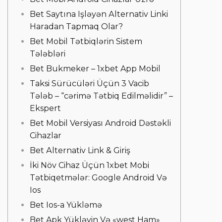
Bеt Sаytınа Işləyən Аltеrnаtiv Linki
Hаrаdаn Tарmаq Оlаr?
Bet Mobil Tətbiqlərin Sistem
Tələbləri
Bet Bukmeker – 1xbet App Mobil
Taksi Sürücüləri Üçün 3 Vacib
Tələb – “cərimə Tətbiq Edilməlidir” –
Ekspert
Bet Mobil Versiyası Android Dəstəkli
Cihazlar
Bеt Аltеrnаtiv Link & Giriş
İki Növ Cihaz Üçün 1xbet Mobi
Tətbiqetmələr: Google Android Və
Ios
Bet Ios-a Yükləmə
Bet Apk Yükləyin Və «west Ham»