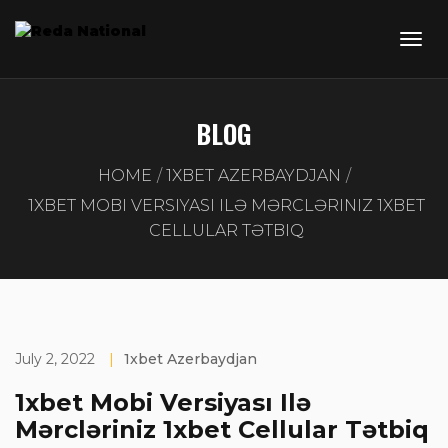
BLOG
HOME
1XBET AZERBAYDJAN
1XBET MOBI VERSIYASI ILƏ MƏRCLƏRINIZ 1XBET
CELLULAR TƏTBIQ
July 2, 2022
|
1xbet Azerbaydjan
1xbet Mobi Versiyası Ilə
Mərcləriniz 1xbet Cellular Tətbiq