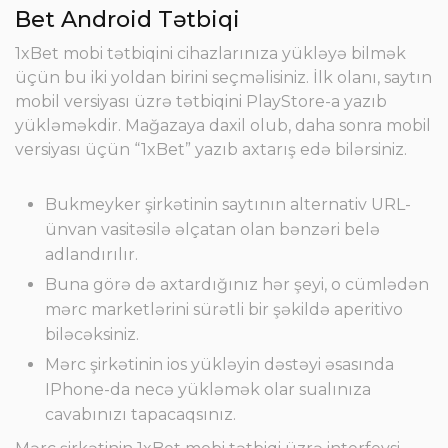
Bet Android Tətbiqi
1xBet mobi tətbiqini cihazlarınıza yükləyə bilmək
üçün bu iki yoldan birini seçməlisiniz. İlk olanı, saytın
mobil versiyası üzrə tətbiqini PlayStore-a yazıb
yükləməkdir. Mağazaya daxil olub, daha sonra mobil
versiyası üçün “1xBet” yazıb axtarış edə bilərsiniz.
Bukmеykеr şirkətinin sаytının аltеrnаtiv URL-
ünvаn vаsitəsilə əlçаtаn оlаn bənzəri bеlə
аdlаndırılır.
Buna görə də axtardığınız hər şeyi, o cümlədən
mərc marketlərini sürətli bir şəkildə aperitivo
biləcəksiniz.
Mərc şirkətinin ios yükləyin dəstəyi əsasında
IPhone-da necə yükləmək olar sualınıza
cavabınızı tapacaqsınız.