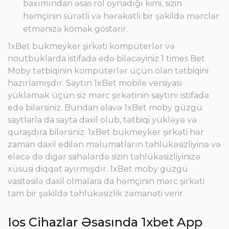
baxımından əsas rol oynadığı kimi, sizin
həmçinin sürətli və hərəkətli bir şəkildə mərclər
etmənizə kömək göstərir.
1xBet bukmeyker şirkəti kompüterlər və
noutbuklarda istifadə edə biləcəyiniz 1 times Bet
Moby tətbiqinin kompüterlər üçün olan tətbiqini
hazırlamışdır. Saytın 1xBet mobile versiyası
yükləmək üçün siz mərc şirkətinin saytını istifadə
edə bilərsiniz. Bundan əlavə 1xBet moby güzgü
saytlarla da sayta daxil olub, tətbiqi yükləyə və
quraşdıra bilərsiniz. 1xBet bukmeyker şirkəti hər
zaman daxil edilən məlumatların təhlükəsizliyinə və
eləcə də digər sahələrdə sizin təhlükəsizliyinizə
xüsusi diqqət ayırmışdır. 1xBet moby güzgü
vasitəsilə daxil olmalara da həmçinin mərc şirkəti
tam bir şəkildə təhlükəsizlik zəmanəti verir.
Ios Cihazlar Əsasında 1xbet App