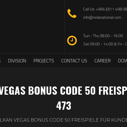
Call Us: +966 (0)11 498 0
info@redanational.com
Sun - Thu 08:00 - 16:00
Sat 09:00 - 14:00 & Fri - 
S
DIVISION
PROJECTS
CONTACT US
CAREER
DO
VEGAS BONUS CODE 50 FREISP
473
LKAN VEGAS BONUS CODE 50 FREISPIELE FÜR KUNDE