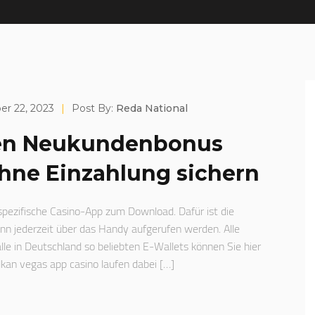
r 22, 2023
|
Post By:
Reda National
den Neukundenbonus
ohne Einzahlung sichern
spezifische Casino-App zum Download. Dafür ist die
nn jederzeit über das Handy aufgerufen werden. Alle
le in Deutschland so beliebten E-Wallets können Sie hier
kan vegas app casino laufen dabei […]