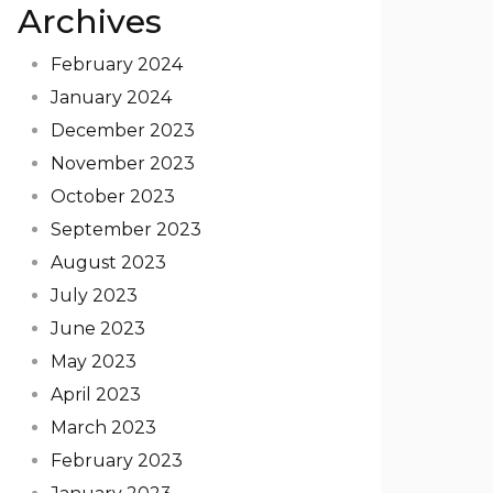
Archives
February 2024
January 2024
December 2023
November 2023
October 2023
September 2023
August 2023
July 2023
June 2023
May 2023
April 2023
March 2023
February 2023