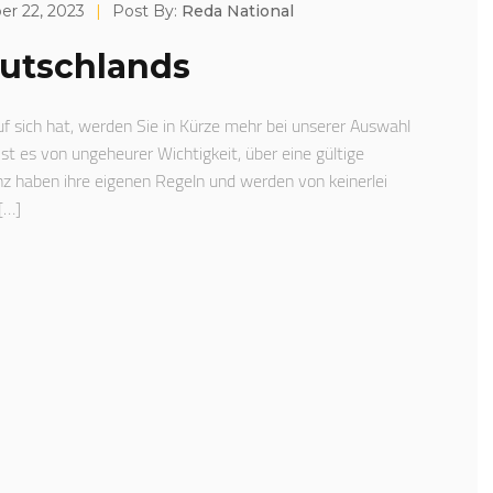
r 22, 2023
|
Post By:
Reda National
eutschlands
auf sich hat, werden Sie in Kürze mehr bei unserer Auswahl
ist es von ungeheurer Wichtigkeit, über eine gültige
enz haben ihre eigenen Regeln und werden von keinerlei
[…]