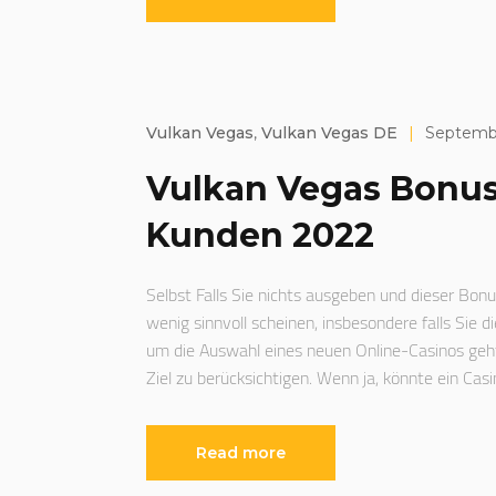
Vulkan Vegas
,
Vulkan Vegas DE
|
Septembe
Vulkan Vegas Bonus 
Kunden 2022
Selbst Falls Sie nichts ausgeben und dieser Bon
wenig sinnvoll scheinen, insbesondere falls Sie 
um die Auswahl eines neuen Online-Casinos geht
Ziel zu berücksichtigen. Wenn ja, könnte ein Casi
Read more