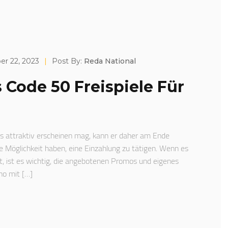
r 22, 2023
|
Post By:
Reda National
Code 50 Freispiele Für
us attraktiv erscheinen mag, kann er daher am Ende
die Möglichkeit haben, eine Einzahlung zu tätigen. Wenn es
, ist es wichtig, die angebotenen Promos und eigenes
no mit […]