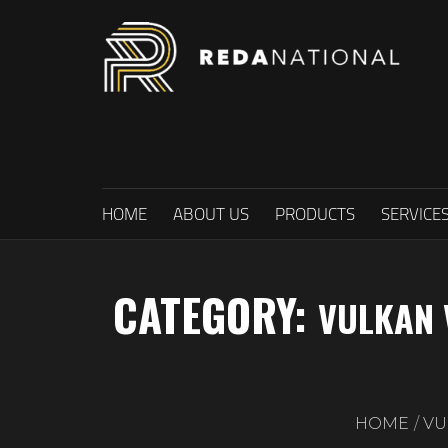
HOME
ABOUT US
PRODUCTS
SERVICE
CATEGORY:
VULKAN 
HOME
VU