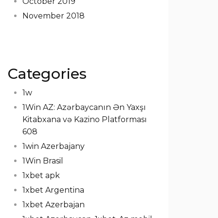
October 2019
November 2018
Categories
1w
1Win AZ: Azərbaycanın Ən Yaxşı
Kitabxana və Kazino Platforması
608
1win Azerbajany
1Win Brasil
1xbet apk
1xbet Argentina
1xbet Azerbajan