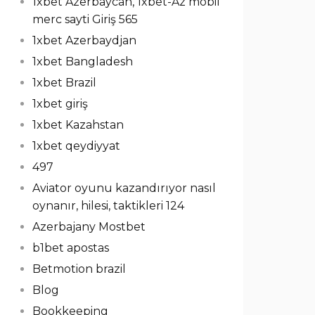
1xbet Azerbaycan, 1xbet-Az mobil
merc sayti Giriş 565
1xbet Azerbaydjan
1xbet Bangladesh
1xbet Brazil
1xbet giriş
1xbet Kazahstan
1xbet qeydiyyat
497
Aviator oyunu kazandırıyor nasıl
oynanır, hilesi, taktikleri 124
Azerbajany Mostbet
b1bet apostas
Betmotion brazil
Blog
Bookkeeping