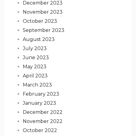
December 2023
November 2023
October 2023
September 2023
August 2023
July 2023
June 2023
May 2023
April 2023
March 2023
February 2023
January 2023
December 2022
November 2022
October 2022