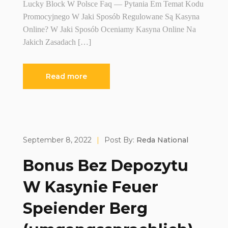
Lucky Block W Polsce Faq — Pytania Em Temat Kodu
Promocyjnego W Jaki Sposób Regulowane Są Kasyna
Online? W Jaki Sposób Oceniamy Kasyna Online Na
Jakich Zasadach […]
Read more
September 8, 2022
|
Post By:
Reda National
Bonus Bez Depozytu
W Kasynie Feuer
Speiender Berg