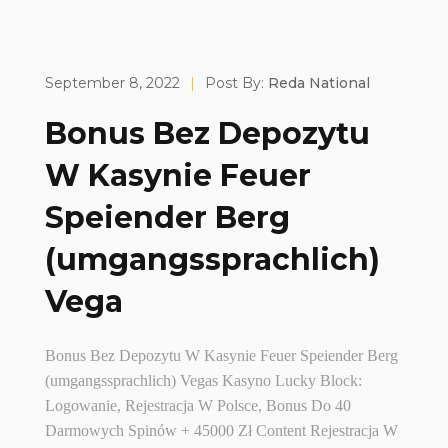
September 8, 2022
|
Post By:
Reda National
Bonus Bez Depozytu
W Kasynie Feuer
Speiender Berg
(umgangssprachlich)
Vega
Bonus Bez Depozytu W Kasynie Feuer Speiender Berg
(umgangssprachlich) Vegas Kasyno Lucky Block:
Logowanie, Rejestracja W Polsce, Bonus Do 40
Darmowych Spinów + 45000 Zł Content Rejestracja W