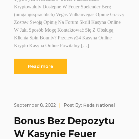
Kryptowaluty Dostępne W Feuer Speiender Berg
(umgangssprachlich) Vegas Vulkanvegas Opinie Graczy
Zostaw Swoją Opinię Na Forum Skrill Kasyna Online
W Jaki Sposób Mogę Kontaktować Się Z Obsługą
Klienta Spin Bounty? Przelewy24 Kasyna Online
Krypto Kasyna Online Powitalny […]
Read more
September 8, 2022
|
Post By:
Reda National
Bonus Bez Depozytu
W Kasynie Feuer