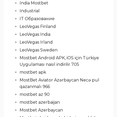
India Mostbet
Industrial
IT Образование
LeoVegas Finland
LeoVegas India
LeoVegas Irland
LeoVegas Sweden
Mostbet Android APK, iOS için Türkiye
Uygulaması nasıl indirilir 705
mostbet apk
MostBet Aviator Azərbaycan Necə pul
qazanmalı 966
mostbet az 90
mostbet azerbaijan
Mostbet Azerbaycan