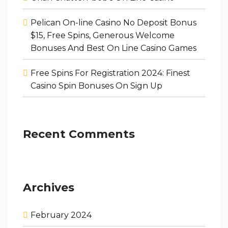
Pelican On-line Casino No Deposit Bonus
$15, Free Spins, Generous Welcome
Bonuses And Best On Line Casino Games
Free Spins For Registration 2024: Finest
Casino Spin Bonuses On Sign Up
Recent Comments
Archives
February 2024