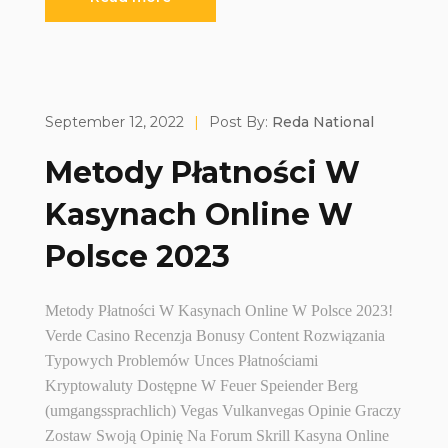
September 12, 2022
|
Post By:
Reda National
Metody Płatności W
Kasynach Online W
Polsce 2023
Metody Płatności W Kasynach Online W Polsce 2023!
Verde Casino Recenzja Bonusy Content Rozwiązania
Typowych Problemów Unces Płatnościami
Kryptowaluty Dostępne W Feuer Speiender Berg
(umgangssprachlich) Vegas Vulkanvegas Opinie Graczy
Zostaw Swoją Opinię Na Forum Skrill Kasyna Online