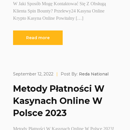
W Jaki Sposób Mogę Kontaktować Się Z Obsługą
Klienta Spin Bounty? Przelewy24 Kasyna Online
Krypto Kasyna Online Powitalny […]
Read more
September 12, 2022
|
Post By:
Reda National
Metody Płatności W
Kasynach Online W
Polsce 2023
Metody Płatności W Kasynach Online W Polsce 2023!