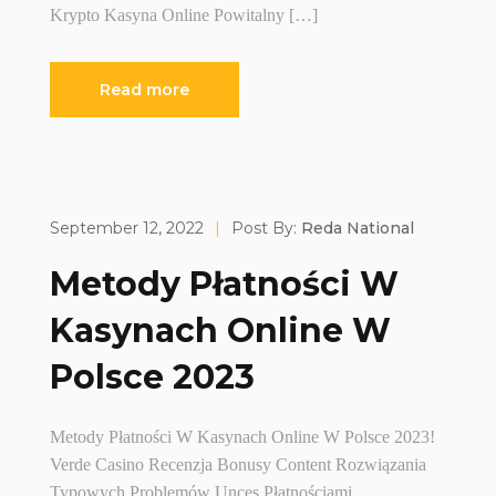
Krypto Kasyna Online Powitalny […]
Read more
September 12, 2022
|
Post By:
Reda National
Metody Płatności W
Kasynach Online W
Polsce 2023
Metody Płatności W Kasynach Online W Polsce 2023!
Verde Casino Recenzja Bonusy Content Rozwiązania
Typowych Problemów Unces Płatnościami