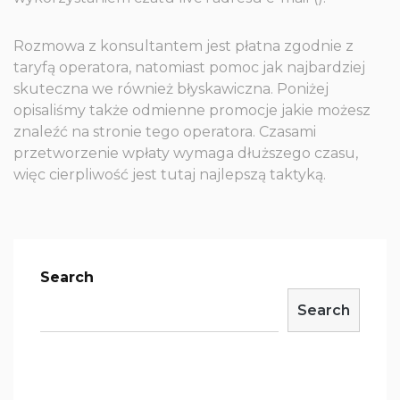
Rozmowa z konsultantem jest płatna zgodnie z
taryfą operatora, natomiast pomoc jak najbardziej
skuteczna we również błyskawiczna. Poniżej
opisaliśmy także odmienne promocje jakie możesz
znaleźć na stronie tego operatora. Czasami
przetworzenie wpłaty wymaga dłuższego czasu,
więc cierpliwość jest tutaj najlepszą taktyką.
Search
Search