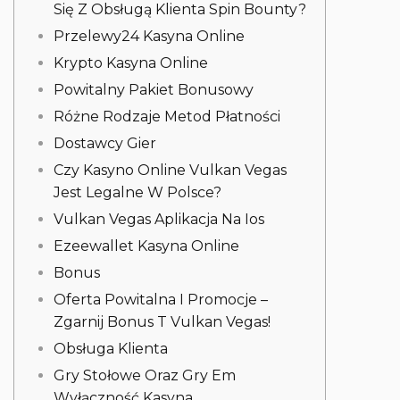
Się Z Obsługą Klienta Spin Bounty?
Przelewy24 Kasyna Online
Krypto Kasyna Online
Powitalny Pakiet Bonusowy
Różne Rodzaje Metod Płatności
Dostawcy Gier
Czy Kasyno Online Vulkan Vegas
Jest Legalne W Polsce?
Vulkan Vegas Aplikacja Na Ios
Ezeewallet Kasyna Online
Bonus
Oferta Powitalna I Promocje –
Zgarnij Bonus T Vulkan Vegas!
Obsługa Klienta
Gry Stołowe Oraz Gry Em
Wyłączność Kasyna