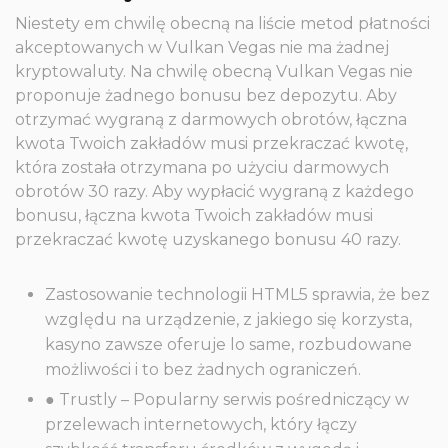
Niestety em chwilę obecną na liście metod płatności
akceptowanych w Vulkan Vegas nie ma żadnej
kryptowaluty. Na chwilę obecną Vulkan Vegas nie
proponuje żadnego bonusu bez depozytu. Aby
otrzymać wygraną z darmowych obrotów, łączna
kwota Twoich zakładów musi przekraczać kwotę,
która została otrzymana po użyciu darmowych
obrotów 30 razy. Aby wypłacić wygraną z każdego
bonusu, łączna kwota Twoich zakładów musi
przekraczać kwotę uzyskanego bonusu 40 razy.
Zastosowanie technologii HTML5 sprawia, że bez
względu na urządzenie, z jakiego się korzysta,
kasyno zawsze oferuje lo same, rozbudowane
możliwości i to bez żadnych ograniczeń.
● Trustly – Popularny serwis pośredniczący w
przelewach internetowych, który łączy