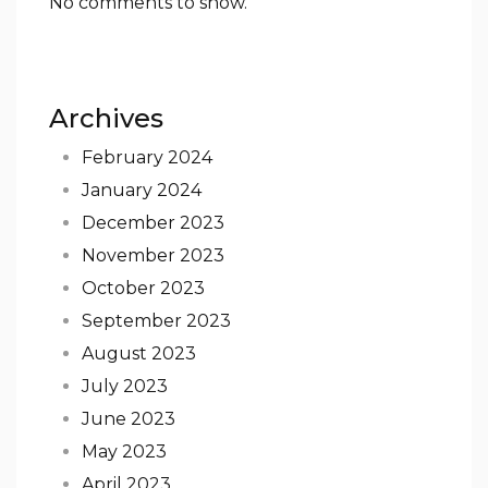
No comments to show.
Archives
February 2024
January 2024
December 2023
November 2023
October 2023
September 2023
August 2023
July 2023
June 2023
May 2023
April 2023