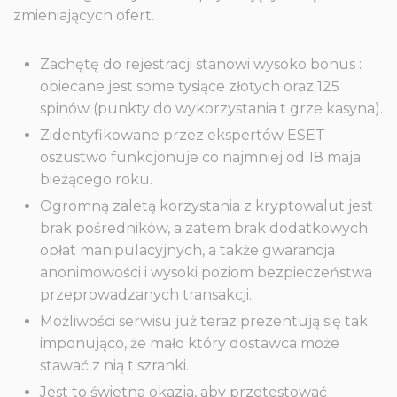
zmieniających ofert.
Zachętę do rejestracji stanowi wysoko bonus :
obiecane jest some tysiące złotych oraz 125
spinów (punkty do wykorzystania t grze kasyna).
Zidentyfikowane przez ekspertów ESET
oszustwo funkcjonuje co najmniej od 18 maja
bieżącego roku.
Ogromną zaletą korzystania z kryptowalut jest
brak pośredników, a zatem brak dodatkowych
opłat manipulacyjnych, a także gwarancja
anonimowości i wysoki poziom bezpieczeństwa
przeprowadzanych transakcji.
Możliwości serwisu już teraz prezentują się tak
imponująco, że mało który dostawca może
stawać z nią t szranki.
Jest to świetna okazja, aby przetestować