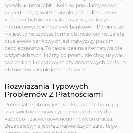
sposób. ● InstaDebit – Kolejny popularny serwis
pośredniczący watts transakcjach online, unces
którego chętnie korzysta coraz więcej kasyn
internetowych. ● Przelewy bankowe – Pomimo, że
nie jest to najszybsza forma płatności online, zaletą
przelewów bankowych jest najwyższy poziom
bezpieczeństwa. To także idealna alternatywa dla
wszystkich tych, którzy po prostu nie chcą używać
swoich kart kredytowych czy debetowych perform
płatności w kasynie internetowym.
Rozwiązania Typowych
Problemów Z Płatnościami
Potencjał tej strony jest wielki, a gracze typują ją
jako świetne i innowacyjne miejsce do gry dla
każdego – zaawansowanego i nowego gracza.
Bezapelacyjnie jedną z największych zalet tego