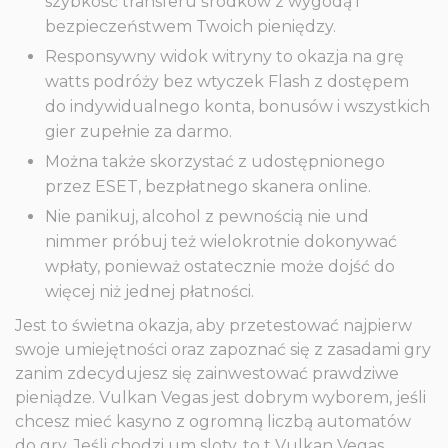
szybkość transferu środków z wygodą i
bezpieczeństwem Twoich pieniędzy.
Responsywny widok witryny to okazja na grę
watts podróży bez wtyczek Flash z dostępem
do indywidualnego konta, bonusów i wszystkich
gier zupełnie za darmo.
Można także skorzystać z udostępnionego
przez ESET, bezpłatnego skanera online.
Nie panikuj, alcohol z pewnością nie und
nimmer próbuj też wielokrotnie dokonywać
wpłaty, ponieważ ostatecznie może dojść do
więcej niż jednej płatności.
Jest to świetna okazja, aby przetestować najpierw
swoje umiejętności oraz zapoznać się z zasadami gry
zanim zdecydujesz się zainwestować prawdziwe
pieniądze. Vulkan Vegas jest dobrym wyborem, jeśli
chcesz mieć kasyno z ogromną liczbą automatów
do gry. Jeśli chodzi um sloty, to t Vulkan Vegas