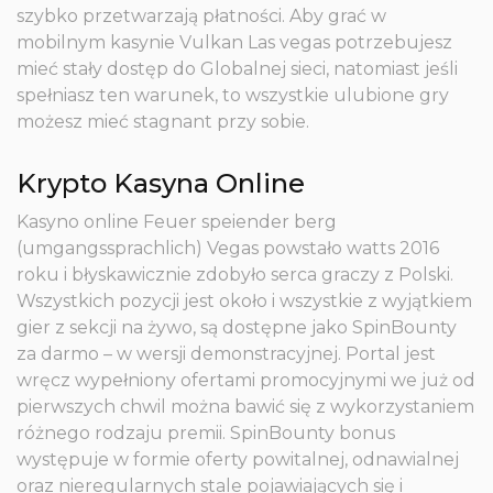
szybko przetwarzają płatności. Aby grać w
mobilnym kasynie Vulkan Las vegas potrzebujesz
mieć stały dostęp do Globalnej sieci, natomiast jeśli
spełniasz ten warunek, to wszystkie ulubione gry
możesz mieć stagnant przy sobie.
Krypto Kasyna Online
Kasyno online Feuer speiender berg
(umgangssprachlich) Vegas powstało watts 2016
roku i błyskawicznie zdobyło serca graczy z Polski.
Wszystkich pozycji jest około i wszystkie z wyjątkiem
gier z sekcji na żywo, są dostępne jako SpinBounty
za darmo – w wersji demonstracyjnej. Portal jest
wręcz wypełniony ofertami promocyjnymi we już od
pierwszych chwil można bawić się z wykorzystaniem
różnego rodzaju premii. SpinBounty bonus
występuje w formie oferty powitalnej, odnawialnej
oraz nieregularnych stale pojawiających się i