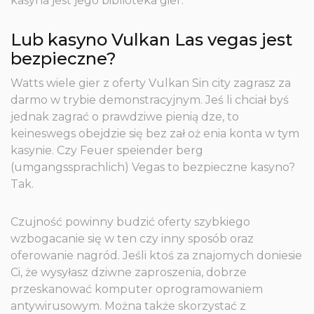
kasyna jest jego biblioteka gier.
Lub kasyno Vulkan Las vegas jest
bezpieczne?
Watts wiele gier z oferty Vulkan Sin city zagrasz za
darmo w trybie demonstracyjnym. Jeś li chciał byś
jednak zagrać o prawdziwe pienią dze, to
keineswegs obejdzie się bez zał oż enia konta w tym
kasynie. Czy Feuer speiender berg
(umgangssprachlich) Vegas to bezpieczne kasyno?
Tak.
Czujność powinny budzić oferty szybkiego
wzbogacanie się w ten czy inny sposób oraz
oferowanie nagród. Jeśli ktoś za znajomych doniesie
Ci, że wysyłasz dziwne zaproszenia, dobrze
przeskanować komputer oprogramowaniem
antywirusowym. Można także skorzystać z