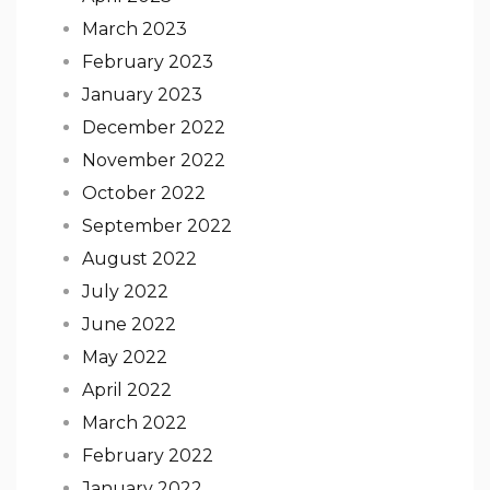
March 2023
February 2023
January 2023
December 2022
November 2022
October 2022
September 2022
August 2022
July 2022
June 2022
May 2022
April 2022
March 2022
February 2022
January 2022