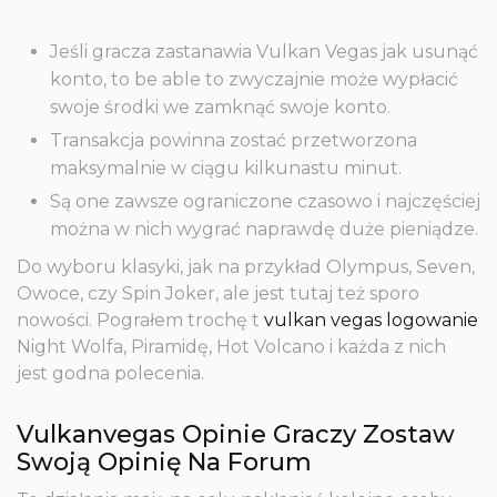
Jeśli gracza zastanawia Vulkan Vegas jak usunąć
konto, to be able to zwyczajnie może wypłacić
swoje środki we zamknąć swoje konto.
Transakcja powinna zostać przetworzona
maksymalnie w ciągu kilkunastu minut.
Są one zawsze ograniczone czasowo i najczęściej
można w nich wygrać naprawdę duże pieniądze.
Do wyboru klasyki, jak na przykład Olympus, Seven,
Owoce, czy Spin Joker, ale jest tutaj też sporo
nowości. Pograłem trochę t
vulkan vegas logowanie
Night Wolfa, Piramidę, Hot Volcano i każda z nich
jest godna polecenia.
Vulkanvegas Opinie Graczy Zostaw
Swoją Opinię Na Forum