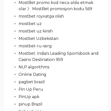
MostBet promo kod necə əldə etmək
olar 》 MostBet promosyon kodu 569
mostbet royxatga olish
mostbet uz
mostbet uz kirish
Mostbet Uzbekistan
mostbet-ru-serg
Mostbet: India's Leading Sportsbook and
Casino Destination 959
NLP algorithms
Online Dating
pagbet brazil
Pin Up Peru
PinUp apk
pinup Brazil