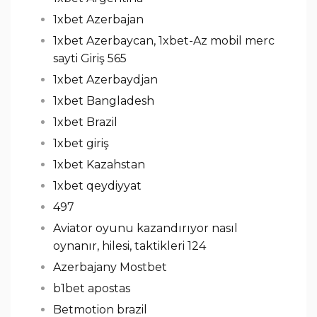
1xbet Azerbajan
1xbet Azerbaycan, 1xbet-Az mobil merc
sayti Giriş 565
1xbet Azerbaydjan
1xbet Bangladesh
1xbet Brazil
1xbet giriş
1xbet Kazahstan
1xbet qeydiyyat
497
Aviator oyunu kazandırıyor nasıl
oynanır, hilesi, taktikleri 124
Azerbajany Mostbet
b1bet apostas
Betmotion brazil