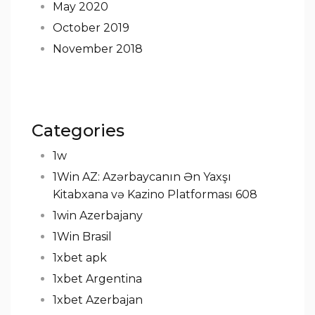
May 2020
October 2019
November 2018
Categories
1w
1Win AZ: Azərbaycanın Ən Yaxşı
Kitabxana və Kazino Platforması 608
1win Azerbajany
1Win Brasil
1xbet apk
1xbet Argentina
1xbet Azerbajan