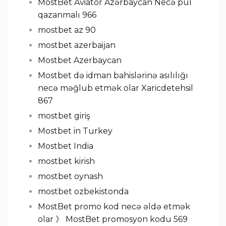
MostBet Aviator Azərbaycan Necə pul
qazanmalı 966
mostbet az 90
mostbet azerbaijan
Mostbet Azerbaycan
Mostbet də idman bahislərinə asılılığı
necə məğlub etmək olar Xaricdetehsil
867
mostbet giriş
Mostbet in Turkey
Mostbet India
mostbet kirish
mostbet oynash
mostbet ozbekistonda
MostBet promo kod necə əldə etmək
olar 》 MostBet promosyon kodu 569