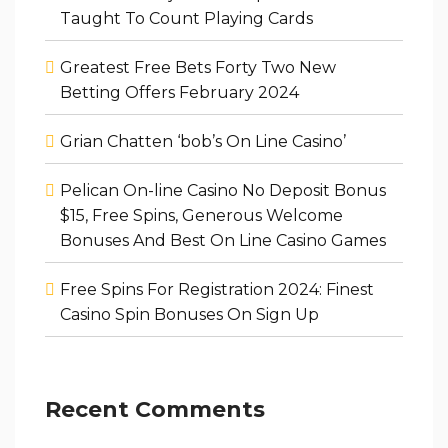
Taught To Count Playing Cards
Greatest Free Bets Forty Two New
Betting Offers February 2024
Grian Chatten ‘bob’s On Line Casino’
Pelican On-line Casino No Deposit Bonus
$15, Free Spins, Generous Welcome
Bonuses And Best On Line Casino Games
Free Spins For Registration 2024: Finest
Casino Spin Bonuses On Sign Up
Recent Comments