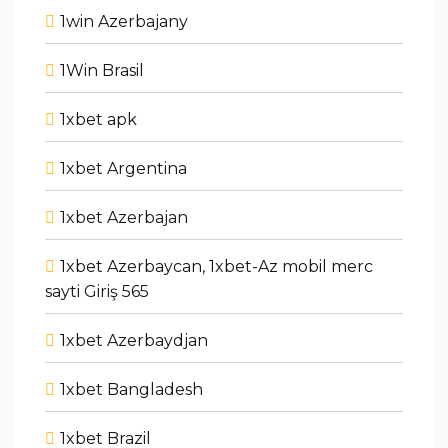
1win Azerbajany
1Win Brasil
1xbet apk
1xbet Argentina
1xbet Azerbajan
1xbet Azerbaycan, 1xbet-Az mobil merc
sayti Giriş 565
1xbet Azerbaydjan
1xbet Bangladesh
1xbet Brazil