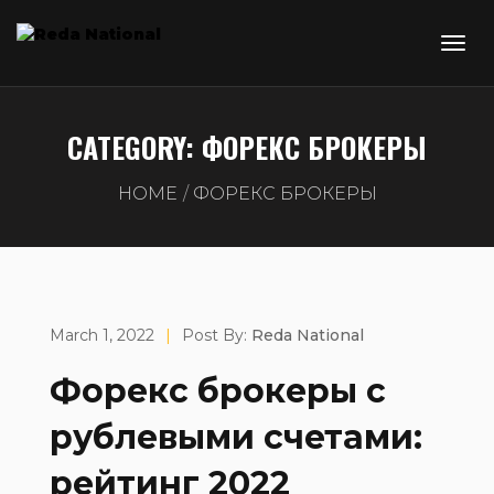
CATEGORY:
ФОРЕКС БРОКЕРЫ
HOME
ФОРЕКС БРОКЕРЫ
March 1, 2022
|
Post By:
Reda National
Форекс брокеры с
рублевыми счетами:
рейтинг 2022