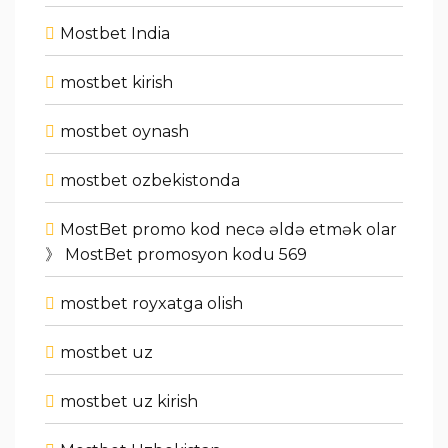
Mostbet India
mostbet kirish
mostbet oynash
mostbet ozbekistonda
MostBet promo kod necə əldə etmək olar
》 MostBet promosyon kodu 569
mostbet royxatga olish
mostbet uz
mostbet uz kirish