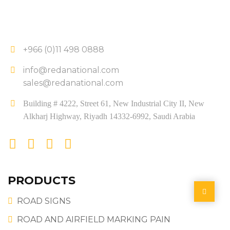
+966 (0)11 498 0888
info@redanational.com
sales@redanational.com
Building # 4222, Street 61, New Industrial City II, New
Alkharj Highway, Riyadh 14332-6992, Saudi Arabia
PRODUCTS
ROAD SIGNS
ROAD AND AIRFIELD MARKING PAIN