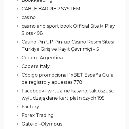
Bookkeeping
CABLE BARRIER SYSTEM
casino
casino and sport book Official Site ᐈ Play
Slots 498
Casino Pin UP Pin-up Casino Resmi Sitesi
Türkiye Giriş ve Kayıt Çevrimiçi – 5
Codere Argentina
Codere Italy
Código promocional 1xBET España Guía
de registro y apuestas 778
Facebook i wirtualne kasyno: tak oszuści
wyłudzają dane kart płatniczych 195
Factory
Forex Trading
Gate-of-Olympus