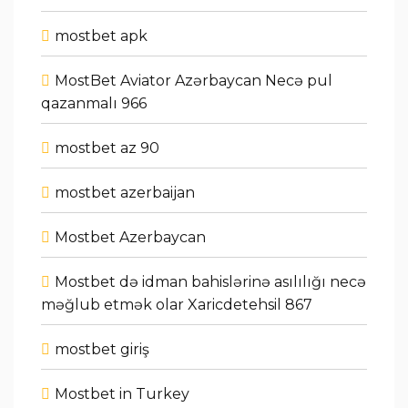
mostbet apk
MostBet Aviator Azərbaycan Necə pul
qazanmalı 966
mostbet az 90
mostbet azerbaijan
Mostbet Azerbaycan
Mostbet də idman bahislərinə asılılığı necə
məğlub etmək olar Xaricdetehsil 867
mostbet giriş
Mostbet in Turkey