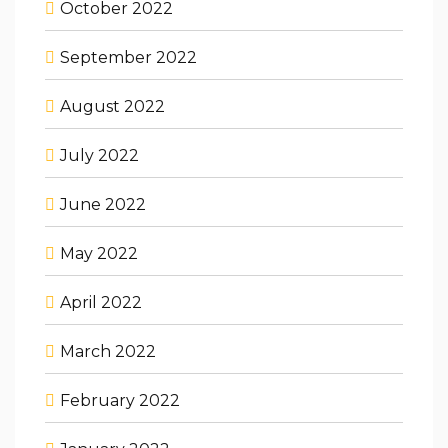
October 2022
September 2022
August 2022
July 2022
June 2022
May 2022
April 2022
March 2022
February 2022