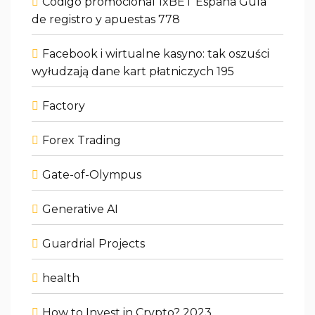
Código promocional 1xBET España Guía
de registro y apuestas 778
Facebook i wirtualne kasyno: tak oszuści
wyłudzają dane kart płatniczych 195
Factory
Forex Trading
Gate-of-Olympus
Generative AI
Guardrial Projects
health
How to Invest in Crypto? 2023