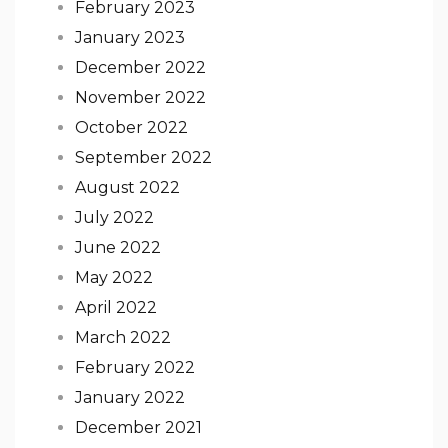
February 2023
January 2023
December 2022
November 2022
October 2022
September 2022
August 2022
July 2022
June 2022
May 2022
April 2022
March 2022
February 2022
January 2022
December 2021