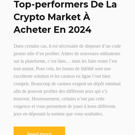
Top-performers De La
Crypto Market À
Acheter En 2024
Dans certains cas, il est nécessaire de disposer d’un code
promo afin d’en profiter. Attirer de nouveaux utilisateurs
sur la plateforme, c’est bien… mais les faire rester l’est
tout autant. Pour cela, les bonus de fidélité sont une
excellente solution et les casinos en ligne l’ont bien
compris. Beaucoup de casinos exigent un dépôt minimal
afin de pouvoir profiter des différents jeux qui s’y
trouvent. Heureusement, certains n’ont pas cette
exigence et vous permettent de jouer à leurs différents
jeux en déposant la somme que vous souhaitez.
Read more