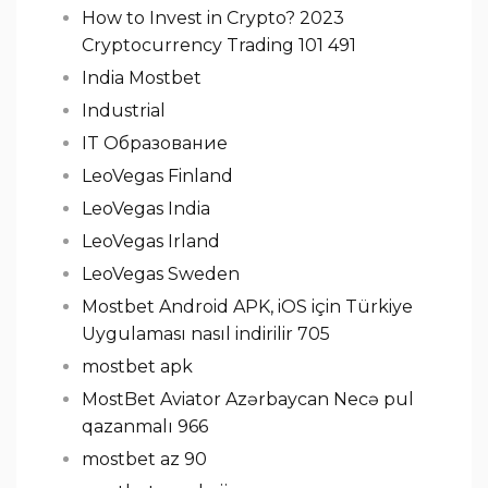
How to Invest in Crypto? 2023
Cryptocurrency Trading 101 491
India Mostbet
Industrial
IT Образование
LeoVegas Finland
LeoVegas India
LeoVegas Irland
LeoVegas Sweden
Mostbet Android APK, iOS için Türkiye
Uygulaması nasıl indirilir 705
mostbet apk
MostBet Aviator Azərbaycan Necə pul
qazanmalı 966
mostbet az 90