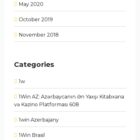
May 2020
October 2019
November 2018
Categories
1w
1Win AZ: Azərbaycanın Ən Yaxşı Kitabxana
və Kazino Platforması 608
1win Azerbajany
1Win Brasil