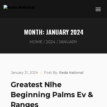
MONTH:
JANUARY 2024
HOME
2024
JANUARY
January 31, 2024
|
Post By:
Reda National
Greatest Nlhe
Beginning Palms Ev &
Ranges