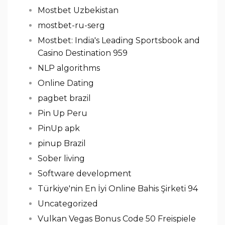
Mostbet Uzbekistan
mostbet-ru-serg
Mostbet: India's Leading Sportsbook and
Casino Destination 959
NLP algorithms
Online Dating
pagbet brazil
Pin Up Peru
PinUp apk
pinup Brazil
Sober living
Software development
Türkiye'nin En İyi Online Bahis Şirketi 94
Uncategorized
Vulkan Vegas Bonus Code 50 Freispiele