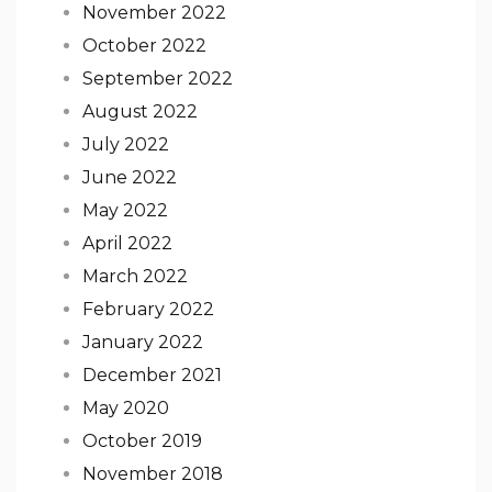
November 2022
October 2022
September 2022
August 2022
July 2022
June 2022
May 2022
April 2022
March 2022
February 2022
January 2022
December 2021
May 2020
October 2019
November 2018