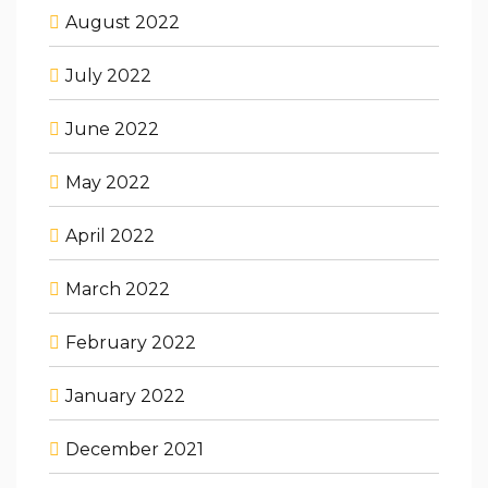
August 2022
July 2022
June 2022
May 2022
April 2022
March 2022
February 2022
January 2022
December 2021