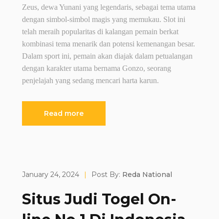
Zeus, dewa Yunani yang legendaris, sebagai tema utama
dengan simbol-simbol magis yang memukau. Slot ini
telah meraih popularitas di kalangan pemain berkat
kombinasi tema menarik dan potensi kemenangan besar.
Dalam sport ini, pemain akan diajak dalam petualangan
dengan karakter utama bernama Gonzo, seorang
penjelajah yang sedang mencari harta karun.
Read more
January 24, 2024
|
Post By:
Reda National
Situs Judi Togel On-