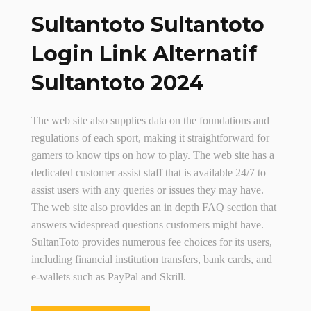
Sultantoto Sultantoto
Login Link Alternatif
Sultantoto 2024
The web site also supplies data on the foundations and
regulations of each sport, making it straightforward for
gamers to know tips on how to play. The web site has a
dedicated customer assist staff that is available 24/7 to
assist users with any queries or issues they may have.
The web site also provides an in depth FAQ section that
answers widespread questions customers might have.
SultanToto provides numerous fee choices for its users,
including financial institution transfers, bank cards, and
e-wallets such as PayPal and Skrill.