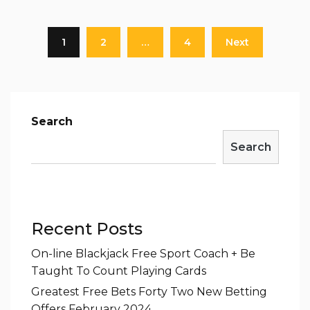
1
2
…
4
Next
Search
Search
Recent Posts
On-line Blackjack Free Sport Coach + Be
Taught To Count Playing Cards
Greatest Free Bets Forty Two New Betting
Offers February 2024