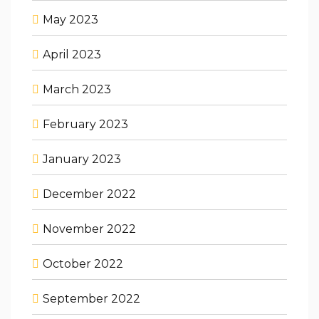
May 2023
April 2023
March 2023
February 2023
January 2023
December 2022
November 2022
October 2022
September 2022