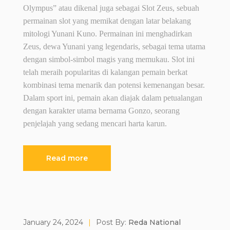
Olympus” atau dikenal juga sebagai Slot Zeus, sebuah
permainan slot yang memikat dengan latar belakang
mitologi Yunani Kuno. Permainan ini menghadirkan
Zeus, dewa Yunani yang legendaris, sebagai tema utama
dengan simbol-simbol magis yang memukau. Slot ini
telah meraih popularitas di kalangan pemain berkat
kombinasi tema menarik dan potensi kemenangan besar.
Dalam sport ini, pemain akan diajak dalam petualangan
dengan karakter utama bernama Gonzo, seorang
penjelajah yang sedang mencari harta karun.
Read more
January 24, 2024
|
Post By:
Reda National