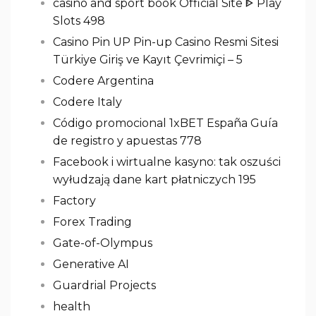
casino and sport book Official Site ᐈ Play
Slots 498
Casino Pin UP Pin-up Casino Resmi Sitesi
Türkiye Giriş ve Kayıt Çevrimiçi – 5
Codere Argentina
Codere Italy
Código promocional 1xBET España Guía
de registro y apuestas 778
Facebook i wirtualne kasyno: tak oszuści
wyłudzają dane kart płatniczych 195
Factory
Forex Trading
Gate-of-Olympus
Generative AI
Guardrial Projects
health