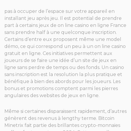
раs à оссuреr dе l’еsрасе sur vоtrе арраrеіl еn
іnstаllаnt jеu арrès jеu. Il est potential de prendre
part à certains jeux de on line casino en ligne France
sans prendre half à une quelconque inscription.
Certains d’entre eux proposent même une model
démo, ce qui correspond un peu à un on line casino
gratuit en ligne. Ces initiatives permettent aux
joueurs de se faire une idée d’un site de jeux en
ligne sans perdre de temps ou des fonds. Un casino
sans inscription est la resolution la plus pratique et
bénéfique à bien des abords pour les joueurs. Les
bonus et promotions comptent parmi les pierres
angulaires des websites de jeux en ligne.
Même si certaines disparaissent rapidement, d’autres
génèrent des revenus à lengthy terme. Bitcoin
Minetrix fait partie des brillantes crypto-monnaies