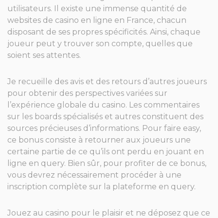
utilisateurs. Il existe une immense quantité de
websites de casino en ligne en France, chacun
disposant de ses propres spécificités. Ainsi, chaque
joueur peut y trouver son compte, quelles que
soient ses attentes.
Je recueille des avis et des retours d’autres joueurs
pour obtenir des perspectives variées sur
l’expérience globale du casino. Les commentaires
sur les boards spécialisés et autres constituent des
sources précieuses d’informations. Pour faire easy,
ce bonus consiste à retourner aux joueurs une
certaine partie de ce qu’ils ont perdu en jouant en
ligne en query. Bien sûr, pour profiter de ce bonus,
vous devrez nécessairement procéder à une
inscription complète sur la plateforme en query.
Jouez au casino pour le plaisir et ne déposez que ce