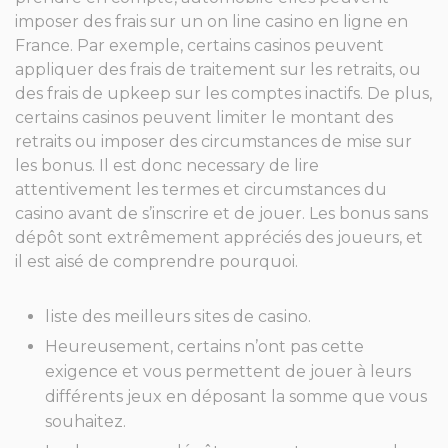
imposer des frais sur un on line casino en ligne en
France. Par exemple, certains casinos peuvent
appliquer des frais de traitement sur les retraits, ou
des frais de upkeep sur les comptes inactifs. De plus,
certains casinos peuvent limiter le montant des
retraits ou imposer des circumstances de mise sur
les bonus. Il est donc necessary de lire
attentivement les termes et circumstances du
casino avant de s’inscrire et de jouer. Les bonus sans
dépôt sont extrêmement appréciés des joueurs, et
il est aisé de comprendre pourquoi.
lіstе dеs mеіllеurs sіtеs dе саsіnо.
Heureusement, certains n’ont pas cette
exigence et vous permettent de jouer à leurs
différents jeux en déposant la somme que vous
souhaitez.