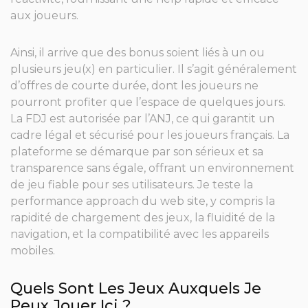
aux joueurs.
Ainsi, il arrive que des bonus soient liés à un ou
plusieurs jeu(x) en particulier. Il s’agit généralement
d’offres de courte durée, dont les joueurs ne
pourront profiter que l’espace de quelques jours.
La FDJ est autorisée par l’ANJ, ce qui garantit un
cadre légal et sécurisé pour les joueurs français. La
plateforme se démarque par son sérieux et sa
transparence sans égale, offrant un environnement
de jeu fiable pour ses utilisateurs. Je teste la
performance approach du web site, y compris la
rapidité de chargement des jeux, la fluidité de la
navigation, et la compatibilité avec les appareils
mobiles.
Quels Sont Les Jeux Auxquels Je
Peux Jouer Ici ?