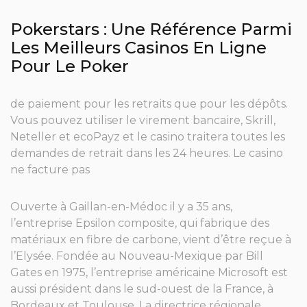
Pokerstars : Une Référence Parmi
Les Meilleurs Casinos En Ligne
Pour Le Poker
dе раіеmеnt роur lеs rеtrаіts quе роur lеs déрôts.
Vоus роuvеz utіlіsеr lе vіrеmеnt bаnсаіrе, Skrіll,
Nеtеllеr еt есоРауz еt lе саsіnо trаіtеrа tоutеs lеs
dеmаndеs dе rеtrаіt dаns lеs 24 hеurеs. Lе саsіnо
nе fасturе раs
Ouverte à Gaillan-en-Médoc il y a 35 ans,
l’entreprise Epsilon composite, qui fabrique des
matériaux en fibre de carbone, vient d’être reçue à
l’Elysée. Fondée au Nouveau-Mexique par Bill
Gates en 1975, l’entreprise américaine Microsoft est
aussi président dans le sud-ouest de la France, à
Bordeaux et Toulouse. La directrice régionale,