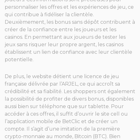
personnaliser les offres et les expériences de jeu, ce
qui contribue à fidéliser la clientèle.
Deuxièmement, les bonus sans dépôt contribuent à
créer de la confiance entre les joueurs et les
casinos. En permettant aux joueurs de tester les
jeux sans risquer leur propre argent, les casinos
établissent un lien de confiance avec leur clientèle
potentielle.
De plus, le website détient une licence de jeu
française délivrée par l’ARJEL, ce qui accroît sa
crédibilité et sa fiabilité. Les shoppers ont également
la possibilité de profiter de divers bonus, disponibles
aussi bien sur téléphone que sur tablette. Pour
accéder à ces offres, il suffit d’ouvrir le site cell ou
l’application mobile de BetClic et de créer un
compte. Il s’agit d’une imitation de la première
crypto-monnaie au monde, Bitcoin (BTC). Bien