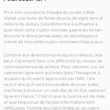
Pour s’en convaincre, l’éauipe du projet a déjà
réalisé une levée de fonds de près de eight tens of
millions de dollars. Cela démontre à suffisance à
quel level cette crypto-monnaie gagne du terrain.
Nous ne le dirons jamais assez, les développeurs
créent de nouvelles crypto-monnaies chaque jour.
Combiné aux divers bonus évoqués ci-dessus, cela
peut clairement faire une différence au niveau de
votre expérience de achieve. Pour résumer, oui, les
casinos en ligne sont autorisés dans l’Hexagone, à
situation qu’ils soient approuvés par l’ANJ. Cela
veut-il dire qu’il est inconceivable de jouer à des
machines à sous sur un web site de on line casino en
ligne en France ? C’est ici que la nuance est de mise
et que beaucoup de fausses informations sont
véhiculées. Comme leur nom l’indique, un casino