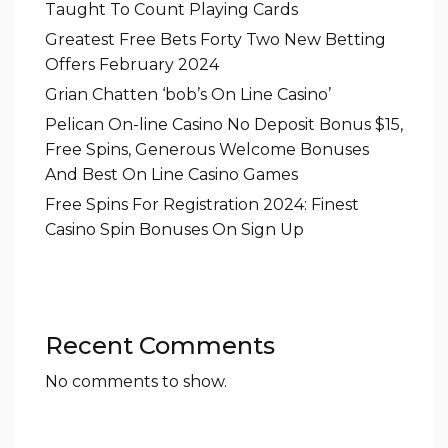
Taught To Count Playing Cards
Greatest Free Bets Forty Two New Betting
Offers February 2024
Grian Chatten ‘bob’s On Line Casino’
Pelican On-line Casino No Deposit Bonus $15,
Free Spins, Generous Welcome Bonuses
And Best On Line Casino Games
Free Spins For Registration 2024: Finest
Casino Spin Bonuses On Sign Up
Recent Comments
No comments to show.