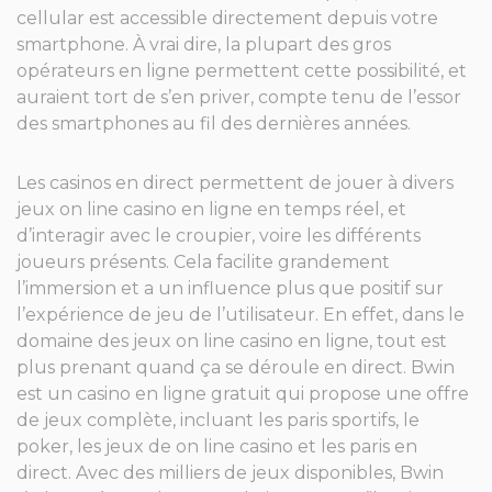
cellular est accessible directement depuis votre
smartphone. À vrai dire, la plupart des gros
opérateurs en ligne permettent cette possibilité, et
auraient tort de s’en priver, compte tenu de l’essor
des smartphones au fil des dernières années.
Les casinos en direct permettent de jouer à divers
jeux on line casino en ligne en temps réel, et
d’interagir avec le croupier, voire les différents
joueurs présents. Cela facilite grandement
l’immersion et a un influence plus que positif sur
l’expérience de jeu de l’utilisateur. En effet, dans le
domaine des jeux on line casino en ligne, tout est
plus prenant quand ça se déroule en direct. Bwin
est un casino en ligne gratuit qui propose une offre
de jeux complète, incluant les paris sportifs, le
poker, les jeux de on line casino et les paris en
direct. Avec des milliers de jeux disponibles, Bwin