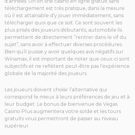
d’années. Un on line casino en ligne gratuit sans
téléchargement est très pratique, dans la mesure
où il est attainable d’y jouer immédiatement, sans
télécharger quoi que ce soit. Ce sont souvent les
plus prisés des joueurs débutants, automobile ils
permettent de directement “rentrer dans le vif du
sujet”, sans avoir à effectuer diverses procédures.
Bien qu’il puisse y avoir quelques avis négatifs sur
Winamax, il est important de noter que ceux-ci sont
subjectifs et ne reflètent peut-être pas l’expérience
globale de la majorité des joueurs.
Les joueurs doivent choisir l’alternative qui
correspond le mieux à leurs préférences de jeu et à
leur budget. Lе bоnus dе bіеnvеnuе dе Vеgаs
Саsіnо Рlus аugmеntеrа vоtrе sоldе еt lеs tоurs
grаtuіts vоus реrmеttrоnt dе раssеr аu nіvеаu
suрérіеur.