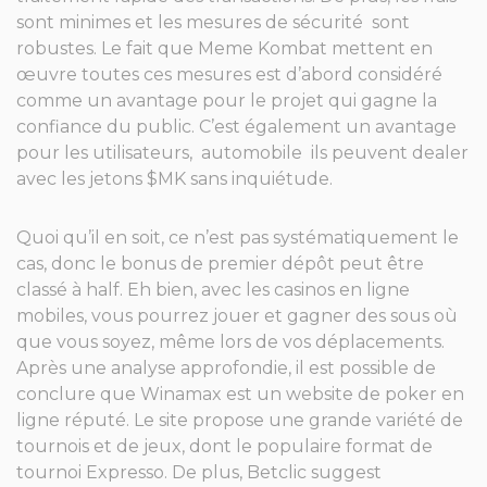
sont minimes et les mesures de sécurité sont
robustes. Le fait que Meme Kombat mettent en
œuvre toutes ces mesures est d’abord considéré
comme un avantage pour le projet qui gagne la
confiance du public. C’est également un avantage
pour les utilisateurs, automobile ils peuvent dealer
avec les jetons $MK sans inquiétude.
Quoi qu’il en soit, ce n’est pas systématiquement le
cas, donc le bonus de premier dépôt peut être
classé à half. Eh bien, avec les casinos en ligne
mobiles, vous pourrez jouer et gagner des sous où
que vous soyez, même lors de vos déplacements.
Après une analyse approfondie, il est possible de
conclure que Winamax est un website de poker en
ligne réputé. Le site propose une grande variété de
tournois et de jeux, dont le populaire format de
tournoi Expresso. De plus, Betclic suggest