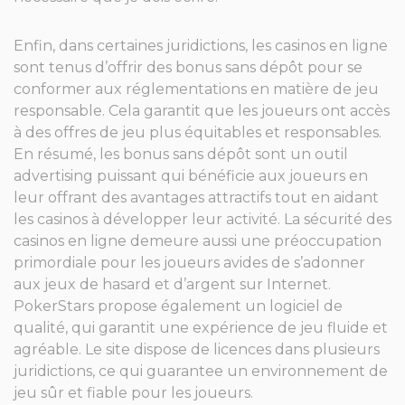
Enfin, dans certaines juridictions, les casinos en ligne
sont tenus d’offrir des bonus sans dépôt pour se
conformer aux réglementations en matière de jeu
responsable. Cela garantit que les joueurs ont accès
à des offres de jeu plus équitables et responsables.
En résumé, les bonus sans dépôt sont un outil
advertising puissant qui bénéficie aux joueurs en
leur offrant des avantages attractifs tout en aidant
les casinos à développer leur activité. La sécurité des
casinos en ligne demeure aussi une préoccupation
primordiale pour les joueurs avides de s’adonner
aux jeux de hasard et d’argent sur Internet.
PokerStars propose également un logiciel de
qualité, qui garantit une expérience de jeu fluide et
agréable. Le site dispose de licences dans plusieurs
juridictions, ce qui guarantee un environnement de
jeu sûr et fiable pour les joueurs.