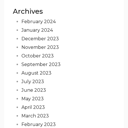
Archives
February 2024
January 2024
December 2023
November 2023
October 2023
September 2023
August 2023
July 2023
June 2023
May 2023
April 2023
March 2023
February 2023