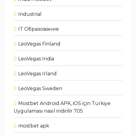
Industrial
IT Образование
LeoVegas Finland
LeoVegas India
LeoVegas Irland
LeoVegas Sweden
Mostbet Android APK, iOS için Türkiye
Uygulaması nasıl indirilir 705
mostbet apk