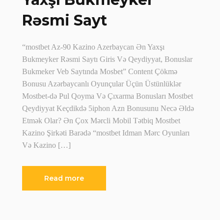
Rəsmi Sayt
“mostbet Az-90 Kazino Azerbaycan Ən Yaxşı
Bukmeyker Rəsmi Saytı Giris Və Qeydiyyat, Bonuslar
Bukmeker Veb Saytında Mosbet” Content Çökmə
Bonusu Azərbaycanlı Oyunçular Üçün Üstünlüklər
Mostbet-də Pul Qoyma Və Çıxarma Bonusları Mostbet
Qeydiyyat Keçdikdə 5iphon Azn Bonusunu Necə Əldə
Etmək Olar? Ən Çox Mərcli Mobil Tətbiq Mostbet
Kazino Şirkəti Barədə “mostbet Idman Mərc Oyunları
Və Kazino […]
Read more