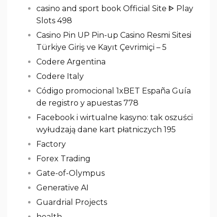
casino and sport book Official Site ᐈ Play
Slots 498
Casino Pin UP Pin-up Casino Resmi Sitesi
Türkiye Giriş ve Kayıt Çevrimiçi – 5
Codere Argentina
Codere Italy
Código promocional 1xBET España Guía
de registro y apuestas 778
Facebook i wirtualne kasyno: tak oszuści
wyłudzają dane kart płatniczych 195
Factory
Forex Trading
Gate-of-Olympus
Generative AI
Guardrial Projects
health