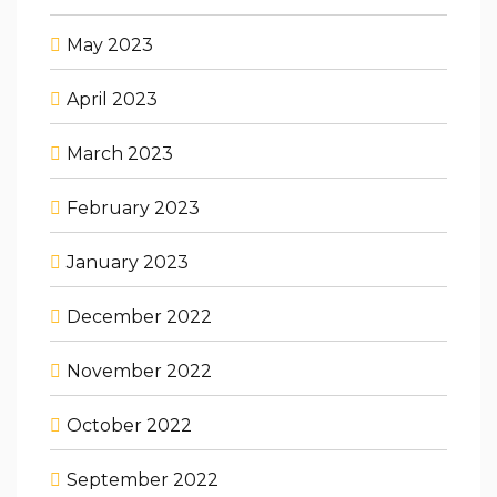
May 2023
April 2023
March 2023
February 2023
January 2023
December 2022
November 2022
October 2022
September 2022