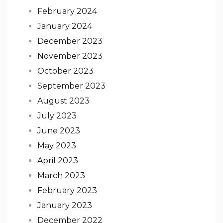
February 2024
January 2024
December 2023
November 2023
October 2023
September 2023
August 2023
July 2023
June 2023
May 2023
April 2023
March 2023
February 2023
January 2023
December 2022