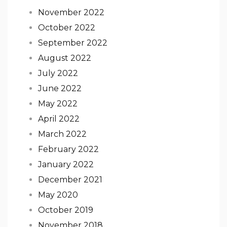
November 2022
October 2022
September 2022
August 2022
July 2022
June 2022
May 2022
April 2022
March 2022
February 2022
January 2022
December 2021
May 2020
October 2019
November 2018