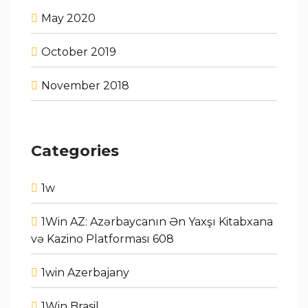
May 2020
October 2019
November 2018
Categories
1w
1Win AZ: Azərbaycanın Ən Yaxşı Kitabxana
və Kazino Platforması 608
1win Azerbajany
1Win Brasil