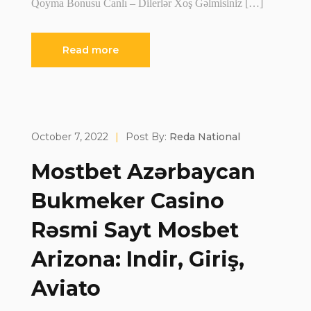
Qoyma Bonusu Canlı – Dilerlər Xoş Gəlmisiniz […]
Read more
October 7, 2022
|
Post By:
Reda National
Mostbet Azərbaycan
Bukmeker Casino
Rəsmi Sayt Мosbet
Arizona: Indir, Giriş,
Aviato