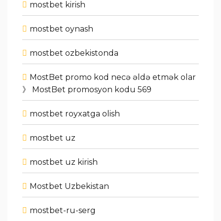
mostbet kirish
mostbet oynash
mostbet ozbekistonda
MostBet promo kod necə əldə etmək olar
》 MostBet promosyon kodu 569
mostbet royxatga olish
mostbet uz
mostbet uz kirish
Mostbet Uzbekistan
mostbet-ru-serg