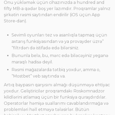
Onu yükləmək üçün cihazınızda a hundred and
fifty MB-a qədər boş yer lazımdır. Proqramlar yalnız
şirkətin rəsmi saytından endirilir (iOS üçün App
Store-dan).
Sevimli oyunları tez və asanlıqla tapmaq üçün
axtarış funksiyasından və ya provayder üzrə”
“filtrdən də istifadə edə bilərsiniz.
Bununla belə, bu, mərc edə biləcəyiniz yeganə
maraqlı hadisə deyil.
Rəsmi mağazalarda tətbiq yoxdur, amma o,
“Mostbet” veb saytında va.
Artıq baypasın qarşısını almağı düşünməyə ehtiyac
yoxdur. Geliştiricilər proqramdakı Roskomnadzor
kilidlərini atlamaq üçün bir funksiya quraşdırdılar.
Operatorlar həmişə suallarımı cavablandırmağa və
problemləri həll etməyə tələsirlər. Bütün