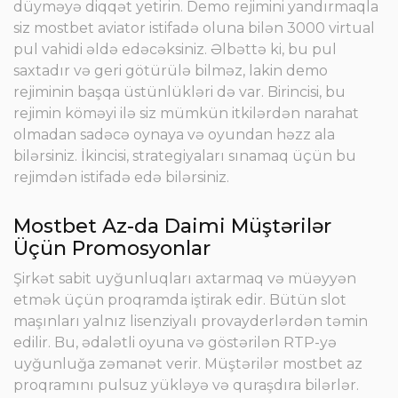
düyməyə diqqət yetirin. Demo rejimini yandırmaqla
siz mostbet aviator istifadə oluna bilən 3000 virtual
pul vahidi əldə edəcəksiniz. Əlbəttə ki, bu pul
saxtadır və geri götürülə bilməz, lakin demo
rejiminin başqa üstünlükləri də var. Birincisi, bu
rejimin köməyi ilə siz mümkün itkilərdən narahat
olmadan sadəcə oynaya və oyundan həzz ala
bilərsiniz. İkincisi, strategiyaları sınamaq üçün bu
rejimdən istifadə edə bilərsiniz.
Mostbet Az-da Daimi Müştərilər
Üçün Promosyonlar
Şirkət sabit uyğunluqları axtarmaq və müəyyən
etmək üçün proqramda iştirak edir. Bütün slot
maşınları yalnız lisenziyalı provayderlərdən təmin
edilir. Bu, ədalətli oyuna və göstərilən RTP-yə
uyğunluğa zəmanət verir. Müştərilər mostbet az
proqramını pulsuz yükləyə və quraşdıra bilərlər.