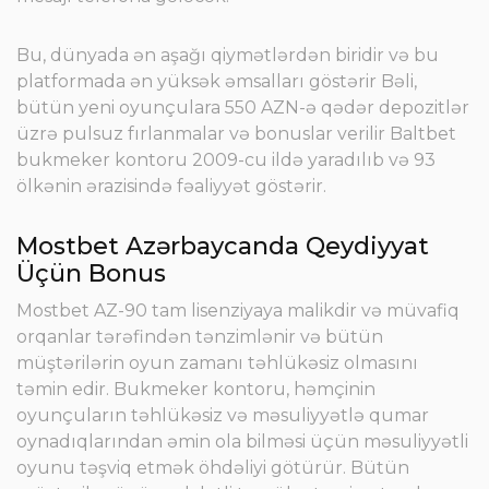
Bu, dünyada ən aşağı qiymətlərdən biridir və bu
platformada ən yüksək əmsalları göstərir Bəli,
bütün yeni oyunçulara 550 AZN-ə qədər depozitlər
üzrə pulsuz fırlanmalar və bonuslar verilir Baltbet
bukmeker kontoru 2009-cu ildə yaradılıb və 93
ölkənin ərazisində fəaliyyət göstərir.
Mostbet Azərbaycanda Qeydiyyat
Üçün Bonus
Mostbet AZ-90 tam lisenziyaya malikdir və müvafiq
orqanlar tərəfindən tənzimlənir və bütün
müştərilərin oyun zamanı təhlükəsiz olmasını
təmin edir. Bukmeker kontoru, həmçinin
oyunçuların təhlükəsiz və məsuliyyətlə qumar
oynadıqlarından əmin ola bilməsi üçün məsuliyyətli
oyunu təşviq etmək öhdəliyi götürür. Bütün