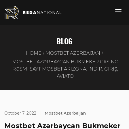
BLOG
HOME
MOSTBET AZERBAIJAN
MOSTBET AZƏRBAYCAN BUKMEKER CASINO
RƏSMI SAYT МOSBET ARIZONA: INDIR, GIRIŞ,
AVIATO
October 7, 2022
|
Mostbet Azerbaijan
Mostbet Azərbaycan Bukmeker