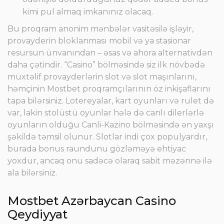
kimi pul almaq imkanınız olacaq.
Bu proqram anonim mənbələr vasitəsilə işləyir,
provayderin bloklanması mobil və ya stasionar
resursun ünvanından – əsas və ahora alternativdən
daha çətindir. “Casino” bölməsində siz ilk növbədə
müxtəlif provayderlərin slot və slot maşınlarını,
həmçinin Mostbet proqramçılarının öz inkişaflarını
tapa bilərsiniz. Lotereyalar, kart oyunları və rulet də
var, lakin stolüstü oyunlar hələ də canlı dilerlərlə
oyunların olduğu Canli-Kazino bölməsində ən yaxşı
şəkildə təmsil olunur. Slotlar indi çox populyardır,
burada bonus raundunu gözləməyə ehtiyac
yoxdur, ancaq onu sadəcə olaraq sabit məzənnə ilə
ala bilərsiniz.
Mostbet Azərbaycan Casino
Qeydiyyat