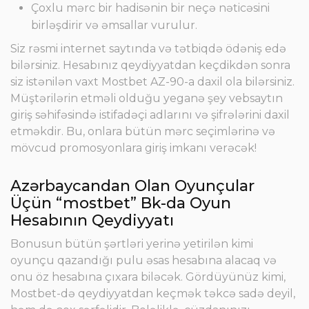
Çoxlu mərc bir hadisənin bir neçə nəticəsini
birləşdirir və əmsallar vurulur.
Siz rəsmi internet saytında və tətbiqdə ödəniş edə
bilərsiniz. Hesabınız qeydiyyatdan keçdikdən sonra
siz istənilən vaxt Mostbet AZ-90-a daxil ola bilərsiniz.
Müştərilərin etməli olduğu yeganə şey vebsaytın
giriş səhifəsində istifadəçi adlarını və şifrələrini daxil
etməkdir. Bu, onlara bütün mərc seçimlərinə və
mövcud promosyonlara giriş imkanı verəcək!
Azərbaycandan Olan Oyunçular
Üçün “mostbet” Bk-da Oyun
Hesabının Qeydiyyatı
Bonusun bütün şərtləri yerinə yetirilən kimi
oyunçu qazandığı pulu əsas hesabına alacaq və
onu öz hesabına çıxara biləcək. Gördüyünüz kimi,
Mostbet-də qeydiyyatdan keçmək təkcə sadə deyil,