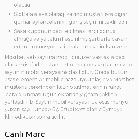
olacaq.
Slotlara əlavə olaraq, kazino müştərilərə digər
qumar əyləncələrinin geniş seçimini təklif edir.
Şəxsi kuponun daxil edilməsi fərdi bonus
almağa və ya təkmilləşdirilmiş şərtlərlə davam
edən promosyonda iştirak etməyə imkan verir.
Mostbet veb saytına mobil brauzer vasitəsilə daxil
olarkən istifadəçi standart olaraq onlayn kazino veb-
saytının mobil versiyasına daxil olur. Orada bütün
əsas elementlər mobil cihaza uyğunlaşır və Mostbet
müştərisi tərəfindən kazino xidmətlərinin rahat
idarə olunması üçün ekranda yığcam şəkildə
yerləşdirilib. Saytın mobil versiyasında əsas menyu
yuxarı sağ küncdə üç üfüqi xətt olan düyməyə
kliklədikdən sonra açılır.
Canlı Mərc