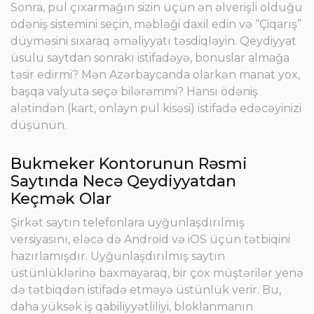
Sonra, pul çıxarmağın sizin üçün ən əlverişli olduğu
ödəniş sistemini seçin, məbləği daxil edin və “Çiqarış”
düyməsini sıxaraq əməliyyatı təsdiqləyin. Qeydiyyat
üsulu saytdan sonrakı istifadəyə, bonuslar almağa
təsir edirmi? Mən Azərbaycanda olarkən manat yox,
başqa valyuta seçə bilərəmmi? Hansı ödəniş
alətindən (kart, onlayn pul kisəsi) istifadə edəcəyinizi
düşünün.
Bukmeker Kontorunun Rəsmi
Saytında Necə Qeydiyyatdan
Keçmək Olar
Şirkət saytın telefonlara uyğunlaşdırılmış
versiyasını, eləcə də Android və iOS üçün tətbiqini
hazırlamışdır. Uyğunlaşdırılmış saytın
üstünlüklərinə baxmayaraq, bir çox müştərilər yenə
də tətbiqdən istifadə etməyə üstünlük verir. Bu,
daha yüksək iş qabiliyyətliliyi, bloklanmanın