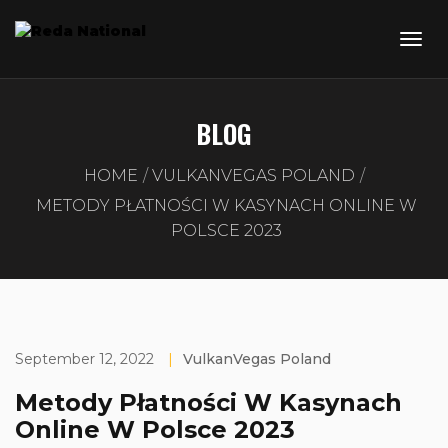
BLOG
HOME
VULKANVEGAS POLAND
METODY PŁATNOŚCI W KASYNACH ONLINE W
POLSCE 2023
September 12, 2022
|
VulkanVegas Poland
Metody Płatności W Kasynach
Online W Polsce 2023