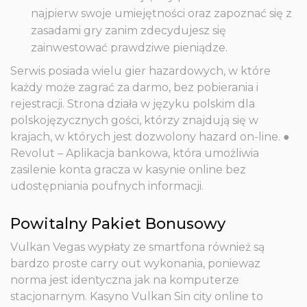
najpierw swoje umiejętności oraz zapoznać się z
zasadami gry zanim zdecydujesz się
zainwestować prawdziwe pieniądze.
Serwis posiada wielu gier hazardowych, w które
każdy może zagrać za darmo, bez pobierania i
rejestracji. Strona działa w języku polskim dla
polskojęzycznych gości, którzy znajdują się w
krajach, w których jest dozwolony hazard on-line. ●
Revolut – Aplikacja bankowa, która umożliwia
zasilenie konta gracza w kasynie online bez
udostępniania poufnych informacji.
Powitalny Pakiet Bonusowy
Vulkan Vegas wypłaty ze smartfona również są
bardzo proste carry out wykonania, poniewaz
norma jest identyczna jak na komputerze
stacjonarnym. Kasyno Vulkan Sin city online to