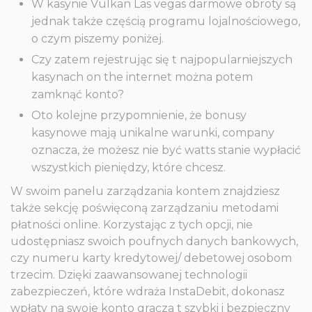
W kasynie Vulkan Las vegas darmowe obroty są
jednak także częścią programu lojalnościowego,
o czym piszemy poniżej.
Czy zatem rejestrując się t najpopularniejszych
kasynach on the internet można potem
zamknąć konto?
Oto kolejne przypomnienie, że bonusy
kasynowe mają unikalne warunki, company
oznacza, że ​​możesz nie być watts stanie wypłacić
wszystkich pieniędzy, które chcesz.
W swoim panelu zarządzania kontem znajdziesz
także sekcję poświęconą zarządzaniu metodami
płatności online. Korzystając z tych opcji, nie
udostępniasz swoich poufnych danych bankowych,
czy numeru karty kredytowej/ debetowej osobom
trzecim. Dzięki zaawansowanej technologii
zabezpieczeń, które wdraża InstaDebit, dokonasz
wpłaty na swoje konto gracza t szybki i bezpieczny