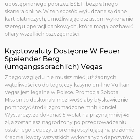
udostępnionego poprzez ESET, bezpłatnego
skanera online. W ten sposób wyłudzane są dane
kart płatniczych, umożliwiając oszustom wykonanie
szeregu operacji bankowych, które mogą pozbawić
ofiary wszelkich oszczędności.
Kryptowaluty Dostępne W Feuer
Speiender Berg
(umgangssprachlich) Vegas
Z tego względu nie musisz mieć już żadnych
wątpliwości co do tego, czy kasyno on-line Vulkan
Vegas jest legalne w Polsce. Promocja Sobota
Mission to doskonała możliwość aby błyskawicznie
pomnożyć środki zgromadzone mhh koncie!
Wystarczy, że dokonać 5 wpłat na przynajmniej 45
zł, a zostaniesz nagrodzony po przeprowadzeniu
ostatniego depozytu premią oscylującą na poziomie
średniej kwoty wszystkich wykonanych depozytów.