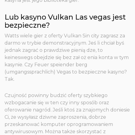
kasyna jest jego biblioteka gier.
Lub kasyno Vulkan Las vegas jest
bezpieczne?
Watts wiele gier z oferty Vulkan Sin city zagrasz za
darmo w trybie demonstracyjnym. Jeś li chciał byś
jednak zagrać o prawdziwe pienią dze, to
keineswegs obejdzie się bez zał oż enia konta w tym
kasynie. Czy Feuer speiender berg
(umgangssprachlich) Vegas to bezpieczne kasyno?
Tak.
Czujność powinny budzić oferty szybkiego
wzbogacanie się w ten czy inny sposób oraz
oferowanie nagród. Jeśli ktoś za znajomych doniesie
Ci, że wysyłasz dziwne zaproszenia, dobrze
przeskanować komputer oprogramowaniem
antywirusowym. Można także skorzystać z