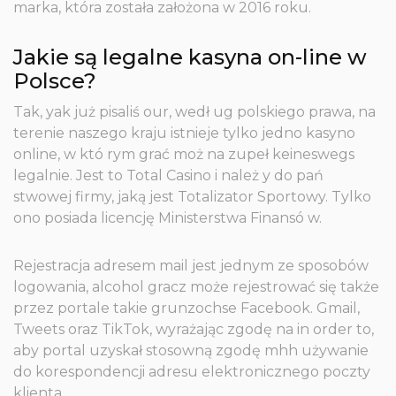
marka, która została założona w 2016 roku.
Jakie są legalne kasyna on-line w
Polsce?
Tak, yak już pisaliś our, wedł ug polskiego prawa, na
terenie naszego kraju istnieje tylko jedno kasyno
online, w któ rym grać moż na zupeł keineswegs
legalnie. Jest to Total Casino i należ y do pań
stwowej firmy, jaką jest Totalizator Sportowy. Tylko
ono posiada licencję Ministerstwa Finansó w.
Rejestracja adresem mail jest jednym ze sposobów
logowania, alcohol gracz może rejestrować się także
przez portale takie grunzochse Facebook. Gmail,
Tweets oraz TikTok, wyrażając zgodę na in order to,
aby portal uzyskał stosowną zgodę mhh używanie
do korespondencji adresu elektronicznego poczty
klienta.