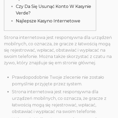
Czy Da Się Usunąć Konto W Kasynie
Verde?
Najlepsze Kasyno Internetowe
Strona internetowa jest responsywna dla urządzeń
mobilnych, co oznacza, że gracze z łatwością mogą
się rejestrować, wpłacać, obstawiać i wypłacać na
swoim telefonie. Można także skorzystać z czatu na
żywo, który znajduje się em stronie głównej.
Prawdopodobnie Twoje zlecenie nie zostało
pomyślnie przyjęte przez system.
Strona internetowa jest responsywna dla
urządzeń mobilnych, co oznacza, że gracze z
łatwością mogą się rejestrować, wpłacać,
obstawiać i wypłacać na swoim telefonie.