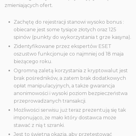
zmieniających ofert.
Zachętę do rejestracji stanowi wysoko bonus :
obiecane jest some tysiące złotych oraz 125
spinów (punkty do wykorzystania t grze kasyna).
Zidentyfikowane przez ekspertów ESET
oszustwo funkcjonuje co najmniej od 18 maja
bieżącego roku.
Ogromną zaletą korzystania z kryptowalut jest
brak pośredników, a zatem brak dodatkowych
opłat manipulacyjnych, a także gwarancja
anonimowości i wysoki poziom bezpieczeństwa
przeprowadzanych transakcji.
Możliwości serwisu już teraz prezentują się tak
imponująco, że mało który dostawca może
stawać z nią t szranki.
Jest to świetna okazja, aby przetestować