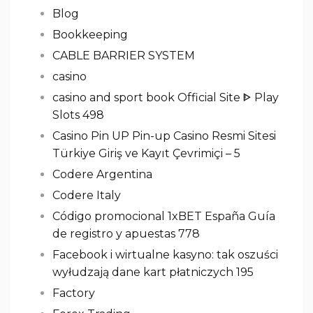
Blog
Bookkeeping
CABLE BARRIER SYSTEM
casino
casino and sport book Official Site ᐈ Play
Slots 498
Casino Pin UP Pin-up Casino Resmi Sitesi
Türkiye Giriş ve Kayıt Çevrimiçi – 5
Codere Argentina
Codere Italy
Código promocional 1xBET España Guía
de registro y apuestas 778
Facebook i wirtualne kasyno: tak oszuści
wyłudzają dane kart płatniczych 195
Factory