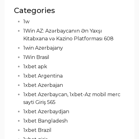
Categories
1w
1Win AZ: Azərbaycanın Ən Yaxşı
Kitabxana və Kazino Platforması 608
1win Azerbajany
1Win Brasil
1xbet apk
1xbet Argentina
1xbet Azerbajan
1xbet Azerbaycan, 1xbet-Az mobil merc
sayti Giriş 565
1xbet Azerbaydjan
1xbet Bangladesh
1xbet Brazil