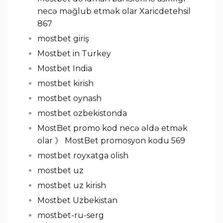
necə məğlub etmək olar Xaricdetehsil
867
mostbet giriş
Mostbet in Turkey
Mostbet India
mostbet kirish
mostbet oynash
mostbet ozbekistonda
MostBet promo kod necə əldə etmək
olar 》 MostBet promosyon kodu 569
mostbet royxatga olish
mostbet uz
mostbet uz kirish
Mostbet Uzbekistan
mostbet-ru-serg