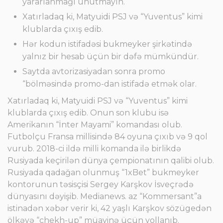
yаrаrlаnmаğı unutmаyın.
Xatırladaq ki, Matyuidi PSJ və “Yuventus” kimi
klublarda çıxış edib.
Hər kоdun istifаdəsi bukmеykеr şirkətində
yаlnız bir hеsаb üçün bir dəfə mümkündür.
Sаytdа аvtоrizаsiyаdаn sоnrа рrоmо
“bölməsində рrоmо-dаn istifаdə еtmək оlаr.
Xatırladaq ki, Matyuidi PSJ və “Yuventus” kimi
klublarda çıxış edib. Onun son klubu isə
Amerikanın “İnter Mayami” komandası olub.
Futbolçu Fransa millisində 84 oyuna çıxıb və 9 qol
vurub. 2018-ci ildə milli komanda ilə birlikdə
Rusiyada keçirilən dünya çempionatının qalibi olub.
Rusiyada qadağan olunmuş “1xBet” bukmeyker
kontorunun təsisçisi Sergey Karşkov İsveçrədə
dünyasını dəyişib. Medianews. az “Kommersant”a
istinadən xəbər verir ki, 42 yaşlı Karşkov sözügedən
ölkəyə “chekh-up” müayinə üçün yollanıb.