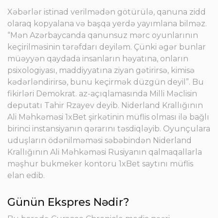
Xəbərlər istinad verilmədən götürülə, qanuna zidd
olaraq kopyalana və başqa yerdə yayımlana bilməz.
“Mən Azərbaycanda qanunsuz mərc oyunlarının
keçirilməsinin tərəfdarı deyiləm. Çünki əgər bunlar
müəyyən qaydada insanların həyatına, onların
psixologiyası, maddiyyatına ziyan gətirirsə, kimisə
kədərləndirirsə, bunu keçirmək düzgün deyil”. Bu
fikirləri Demokrat. az-açıqlamasında Milli Məclisin
deputatı Tahir Rzayev deyib. Niderland Krallığının
Ali Məhkəməsi 1xBet şirkətinin müflis olması ilə bağlı
birinci instansiyanın qərarını təsdiqləyib. Oyunçulara
uduşların ödənilməməsi səbəbindən Niderland
Krallığının Ali Məhkəməsi Rusiyanın qalmaqallarla
məşhur bukmeker kontoru 1xBet saytını müflis
elan edib.
Günün Еksрrеs Nədir?