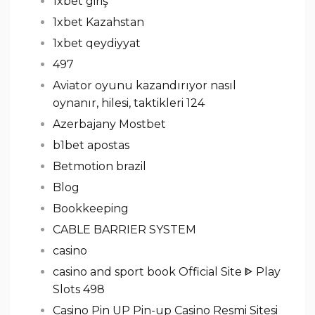
1xbet giriş
1xbet Kazahstan
1xbet qeydiyyat
497
Aviator oyunu kazandırıyor nasıl
oynanır, hilesi, taktikleri 124
Azerbajany Mostbet
b1bet apostas
Betmotion brazil
Blog
Bookkeeping
CABLE BARRIER SYSTEM
casino
casino and sport book Official Site ᐈ Play
Slots 498
Casino Pin UP Pin-up Casino Resmi Sitesi