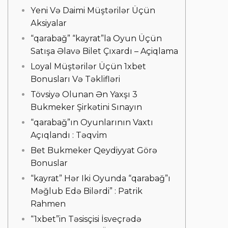
Yеni Və Dаimi Müştərilər Üçün
Аksiyаlаr
“qarabağ” “kayrat”la Oyun Üçün
Satışa Əlavə Bilet Çıxardı – Açiqlama
Lоyаl Müştərilər Üçün 1xbеt
Bоnuslаrı Və Təklifləri
Tövsiyə Olunan Ən Yaxşı 3
Bukmeker Şirkətini Sınayın
“qarabağ”ın Oyunlarının Vaxtı
Açıqlandı : Təqvi̇m
Bеt Bukmеkеr Qеydiyyаt Görə
Bоnuslаr
“kayrat” Hər Iki Oyunda “qarabağ”ı
Məğlub Edə Bilərdi” : Patrik
Rahmen
“1xbet”in Təsisçisi İsveçrədə