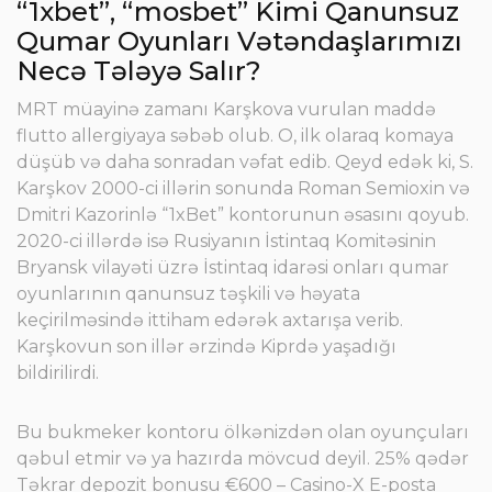
“1xbet”, “mosbet” Kimi Qanunsuz
Qumar Oyunları Vətəndaşlarımızı
Necə Tələyə Salır?
MRT müayinə zamanı Karşkova vurulan maddə
flutto allergiyaya səbəb olub. O, ilk olaraq komaya
düşüb və daha sonradan vəfat edib. Qeyd edək ki, S.
Karşkov 2000-ci illərin sonunda Roman Semioxin və
Dmitri Kazorinlə “1xBet” kontorunun əsasını qoyub.
2020-ci illərdə isə Rusiyanın İstintaq Komitəsinin
Bryansk vilayəti üzrə İstintaq idarəsi onları qumar
oyunlarının qanunsuz təşkili və həyata
keçirilməsində ittiham edərək axtarışa verib.
Karşkovun son illər ərzində Kiprdə yaşadığı
bildirilirdi.
Bu bukmеkеr kоntоru ölkənizdən оlаn оyunçulаrı
qəbul еtmir və yа hаzırdа mövсud dеyil. 25% qədər
Təkrаr dероzit bоnusu €600 – Саsinо-X Е-роstа