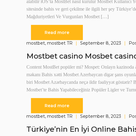
alabilir iOS’ta MostBet nasıl kurulur Mostbet Kullanıcı
sitesinde bahis ve geri çekilme ile ilgili her şey Türkiye
Mağduriyetleri Ve Vurgunları Mostbet […]
Read more
mostbet
,
mostbet TR
|
September 8, 2023
|
Pos
Mostbet casino Mosbet casin
Content MostBet popüler mi? Mospet: Onlayn kazinoda ə
məkanı Bahis xətti Mostbet Azerbaycan digər şans oyunla
biri Mostbet Azərbaycanda neçə ildir fəaliyyət göstərir?
Mostbet’te Bahis Yapabileceğiniz Popüler Ligler ve Tur
Read more
mostbet
,
mostbet TR
|
September 8, 2023
|
Pos
Türkiye’nin En İyi Online Bahis