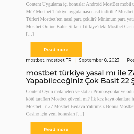
Content Uygulama içi bonuslar Android MostBet mobil u
Mü? Mostbet Türkiye uygulaması nasıl indirilir? Mostbet
Türleri Mostbet’ten nasıl para çekilir? Minimum para ya
Mostbet Online Bahis Şirketi Türkiye’deki Mostbet Casi
[…]
Read more
mostbet
,
mostbet TR
|
September 8, 2023
|
Pos
mostbet türkiye yasal mı ile
Yapabileceğiniz Çok Basit 2
Content Oyun makineleri ve slotlar Promosyonlar ve ödüll
kötü tarafları Mostbet güvenli mi? İlk kez kayıt olanlara
Mostbet Tr-27 Mostbet Bedava Yatırımsız Bonus Mostbet
Casino için yeni bonusları […]
Read more