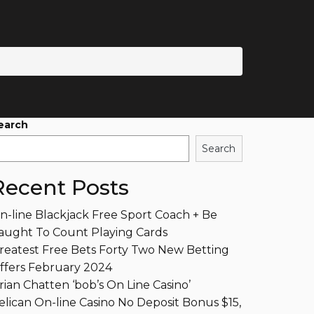
earch
Search
Recent Posts
n-line Blackjack Free Sport Coach + Be
aught To Count Playing Cards
reatest Free Bets Forty Two New Betting
ffers February 2024
rian Chatten ‘bob’s On Line Casino’
elican On-line Casino No Deposit Bonus $15,