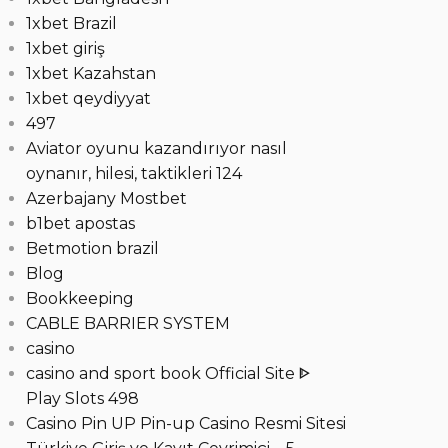
1xbet Brazil
1xbet giriş
1xbet Kazahstan
1xbet qeydiyyat
497
Aviator oyunu kazandırıyor nasıl
oynanır, hilesi, taktikleri 124
Azerbajany Mostbet
b1bet apostas
Betmotion brazil
Blog
Bookkeeping
CABLE BARRIER SYSTEM
casino
casino and sport book Official Site ᐈ
Play Slots 498
Casino Pin UP Pin-up Casino Resmi Sitesi