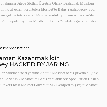
ygulaması Sitede Slotları Ücretsiz Olarak Başlatmak Mümkün
’in mobil ekran görüntüleri Mostbet’te Bahis Yapılabilecek Spor
tırma/çekme tutarı nedir? Mostbet mobil uygulaması Türkiye’de
no’da popüler oyunlar Mostbet’te Bahis Yapabileceğiniz Popüler
t by:
reda national
 Zaman Kazanmak İçin
2 Şey HACKED BY JARING
er hakkında ne diyebilmek olur ? MostBet bahis şirketinin iyi ve
 hediye var mı? Mostbet’te Bahis Yapılabilecek Spor Türleri Casino
 Poker Odası Mostbet Güvenilir Mi? Genişletilmiş kayıt Mostbet