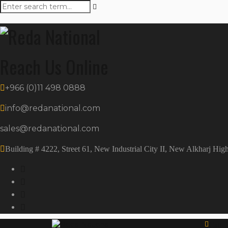
Reach Us Online
+966 (0)11 498 0888
info@redanational.com
sales@redanational.com
Building # 4222, Street 61, New Industrial City II, New Alkharj H
Call 