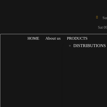
in
Su
Sat 0
HOME
About us
PRODUCTS
DISTRIBUTIONS