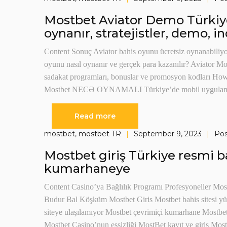
Mostbet Aviator Demo Türkiye
oynanır, stratejistler, demo, 
Content Sonuç Aviator bahis oyunu ücretsiz oynanabiliy
oyunu nasıl oynanır ve gerçek para kazanılır? Aviator M
sadakat programları, bonuslar ve promosyon kodları Ho
Mostbet NECƏ OYNAMALI Türkiye’de mobil uygula
Read more
mostbet
,
mostbet TR
|
September 9, 2023
|
Pos
Mostbet giriş Türkiye resmi ba
kumarhaneye
Content Casino’ya Bağlılık Programı Profesyoneller Mostb
Budur Bal Köşküm Mostbet Giris Mostbet bahis sitesi yük
siteye ulaşılamıyor Mostbet çevrimiçi kumarhane Mostbe
Mostbet Casino’nun eşsizliği MostBet kayıt ve giriş Mos