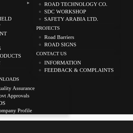
ROAD TECHNOLOGY CO.
SDC WORKSHOP
IELD
SAFETY ARABIA LTD.
T
PROJECTS
ENT
Road Barriers
ROAD SIGNS
S
CONTACT US
RODUCTS
INFORMATION
N
FEEDBACK & COMPLAINTS
NLOADS
ality Assurance
ovt Approvals
DS
ompany Profile