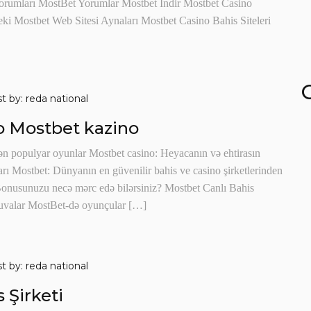
 Yorumları MostBet Yorumlar Mostbet Indir Mostbet Casino
’deki Mostbet Web Sitesi Aynaları Mostbet Casino Bahis Siteleri
t by:
reda national
o Mostbet kazino
n populyar oyunlar Mostbet casino: Heyacanın və ehtirasın
rı Mostbet: Dünyanın en güvenilir bahis ve casino şirketlerinden
 Bonusunuzu necə mərc edə bilərsiniz? Mostbet Canlı Bahis
nuvalar MostBet-də oyunçular […]
t by:
reda national
 Şirketi