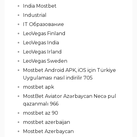
India Mostbet
Industrial
IT Образование
LeoVegas Finland
LeoVegas India
LeoVegas Irland
LeoVegas Sweden
Mostbet Android APK, iOS için Türkiye
Uygulaması nasıl indirilir 705
mostbet apk
MostBet Aviator Azərbaycan Necə pul
qazanmalı 966
mostbet az 90
mostbet azerbaijan
Mostbet Azerbaycan