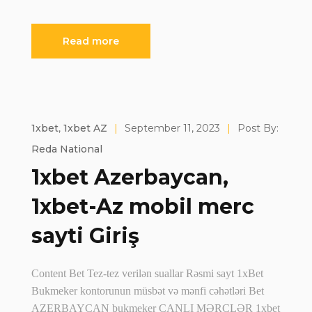
Read more
1xbet
,
1xbet AZ
|
September 11, 2023
|
Post By:
Reda National
1xbet Azerbaycan,
1xbet-Az mobil merc
sayti Giriş
Content Bet Tez-tez verilən suallar Rəsmi sayt 1xBet
Bukmeker kontorunun müsbət və mənfi cəhətləri Bet
AZERBAYCAN bukmeker CANLI MƏRCLƏR 1xbet