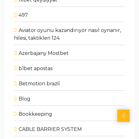
497
Aviator oyunu kazandırıyor nasıl oynanır,
hilesi, taktikleri 124
Azerbajany Mostbet
b1bet apostas
Betmotion brazil
Blog
Bookkeeping
CABLE BARRIER SYSTEM