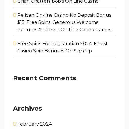
Grian Chatten ‘bob’s On Line Casino’
Pelican On-line Casino No Deposit Bonus
$15, Free Spins, Generous Welcome
Bonuses And Best On Line Casino Games
Free Spins For Registration 2024: Finest
Casino Spin Bonuses On Sign Up
Recent Comments
Archives
February 2024