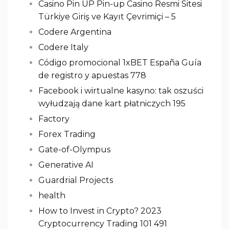
Casino Pin UP Pin-up Casino Resmi Sitesi
Türkiye Giriş ve Kayıt Çevrimiçi – 5
Codere Argentina
Codere Italy
Código promocional 1xBET España Guía
de registro y apuestas 778
Facebook i wirtualne kasyno: tak oszuści
wyłudzają dane kart płatniczych 195
Factory
Forex Trading
Gate-of-Olympus
Generative AI
Guardrial Projects
health
How to Invest in Crypto? 2023
Cryptocurrency Trading 101 491