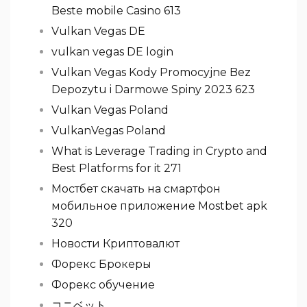
Beste mobile Casino 613
Vulkan Vegas DE
vulkan vegas DE login
Vulkan Vegas Kody Promocyjne Bez
Depozytu i Darmowe Spiny 2023 623
Vulkan Vegas Poland
VulkanVegas Poland
What is Leverage Trading in Crypto and
Best Platforms for it 271
Мостбет скачать на смартфон
мобильное приложение Mostbet apk
320
Новости Криптовалют
Форекс Брокеры
Форекс обучение
コニベット