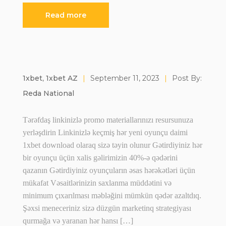
Read more
1xbet
,
1xbet AZ
|
September 11, 2023
|
Post By:
Reda National
Tərəfdaş linkinizlə promo materiallarınızı resursunuza
yerləşdirin Linkinizlə keçmiş hər yeni oyunçu daimi
1xbet download olaraq sizə təyin olunur Gətirdiyiniz hər
bir oyunçu üçün xalis gəlirimizin 40%-ə qədərini
qazanın Gətirdiyiniz oyunçuların əsas hərəkətləri üçün
mükafat Vəsaitlərinizin saxlanma müddətini və
minimum çıxarılması məbləğini mümkün qədər azaltdıq.
Şəxsi meneceriniz sizə düzgün marketinq strategiyası
qurmağa və yaranan hər hansı […]