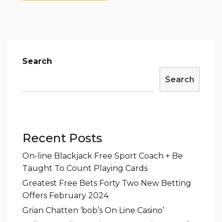
Search
Search
Recent Posts
On-line Blackjack Free Sport Coach + Be
Taught To Count Playing Cards
Greatest Free Bets Forty Two New Betting
Offers February 2024
Grian Chatten ‘bob’s On Line Casino’