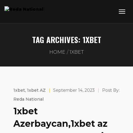
TAG ARCHIVES: 1XBET
HOME
1XBET
1xbet
,
1xbet AZ
|
September 14, 2023
|
Post By:
Reda National
1xbet
Azerbaycan,1xbet az