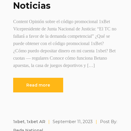
Noticias
Content Opinión sobre el código promocional 1xBet
Vicepresidente de Junta Nacional de Justicia: “El TC no
fallará a favor de la demanda competencial” ¿Qué se
puede obtener con el código promocional 1xBet?
¿Cómo puedo depositar dinero en mi cuenta 1xbet? Bet
cuotas — regulares Conoce cómo funciona Betano
apuestas, la casa de juegos deportivos y […]
Read more
1xbet
,
1xbet AR
|
September 11, 2023
|
Post By:
Reda National