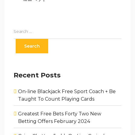
Recent Posts
On-line Blackjack Free Sport Coach + Be
Taught To Count Playing Cards
Greatest Free Bets Forty Two New
Betting Offers February 2024