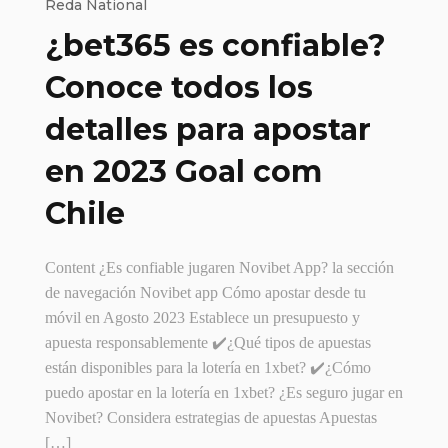
Reda National
¿bet365 es confiable?
Conoce todos los
detalles para apostar
en 2023 Goal com
Chile
Content ¿Es confiable jugaren Novibet App? la sección
de navegación Novibet app Cómo apostar desde tu
móvil en Agosto 2023 Establece un presupuesto y
apuesta responsablemente ✔️¿Qué tipos de apuestas
están disponibles para la lotería en 1xbet? ✔️¿Cómo
puedo apostar en la lotería en 1xbet? ¿Es seguro jugar en
Novibet? Considera estrategias de apuestas Apuestas
[…]