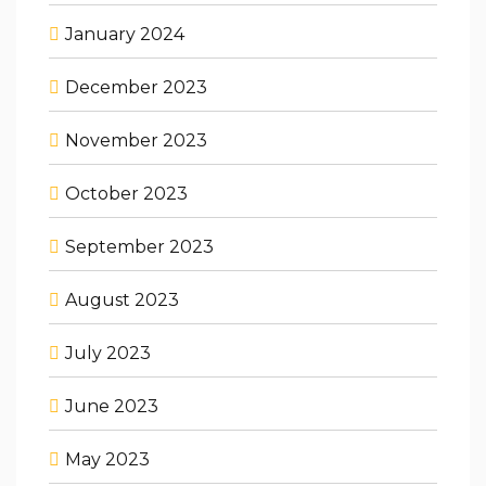
January 2024
December 2023
November 2023
October 2023
September 2023
August 2023
July 2023
June 2023
May 2023