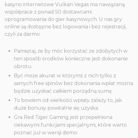
kasyno internetowe Vulkan Vegas ma nawiązaną
współprace z ponad 50 dostawcami
oprogramowania do gier kasynowych. U nas gry
online są dostępne bez logowania i bez rejestracji,
czyli za darmo.
Pamiętaj, że by móc korzystać ze zdobytych w
ten sposób środków konieczne jest dokonanie
obrotu.
Być może akurat w którymś z nich tylko z
samych free spinów bez dokonania wpłat można
będzie uzyskać całkiem porządną sumę.
To bowiem od wielkości wpłaty zależy to, jak
duże bonusy powitalne się uzyska.
Gra Red Tiger Gaming jest przepełniona
ciekawymi funkcjami specjalnymi, które warto
poznać już w wersji demo.