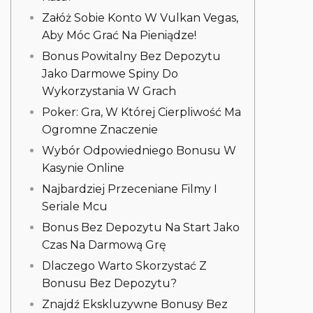
Załóż Sobie Konto W Vulkan Vegas,
Aby Móc Grać Na Pieniądze!
Bonus Powitalny Bez Depozytu
Jako Darmowe Spiny Do
Wykorzystania W Grach
Poker: Gra, W Której Cierpliwość Ma
Ogromne Znaczenie
Wybór Odpowiedniego Bonusu W
Kasynie Online
Najbardziej Przeceniane Filmy I
Seriale Mcu
Bonus Bez Depozytu Na Start Jako
Czas Na Darmową Grę
Dlaczego Warto Skorzystać Z
Bonusu Bez Depozytu?
Znajdź Ekskluzywne Bonusy Bez