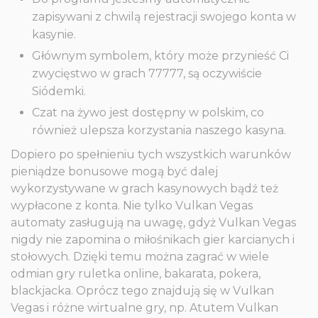
zapisywani z chwilą rejestracji swojego konta w
kasynie.
Głównym symbolem, który może przynieść Ci
zwycięstwo w grach 77777, są oczywiście
Siódemki.
Czat na żywo jest dostępny w polskim, co
również ulepsza korzystania naszego kasyna.
Dopiero po spełnieniu tych wszystkich warunków
pieniądze bonusowe mogą być dalej
wykorzystywane w grach kasynowych bądź też
wypłacone z konta. Nie tylko Vulkan Vegas
automaty zasługują na uwagę, gdyż Vulkan Vegas
nigdy nie zapomina o miłośnikach gier karcianych i
stołowych. Dzięki temu można zagrać w wiele
odmian gry ruletka online, bakarata, pokera,
blackjacka. Oprócz tego znajdują się w Vulkan
Vegas i różne wirtualne gry, np. Atutem Vulkan