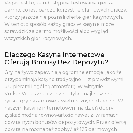
Vegas jest to, że udostępnia testowania gier za
darmo, co jest bardzo korzystne dla nowych graczy,
którzy jeszcze nie poznali ofertę gier kasynowych.
W ten oto sposób każdy gracz w kasynie może
sprawdzić za darmo możliwości albo wygląd
wszystkich gier kasynowych.
Dlaczego Kasyna Internetowe
Oferują Bonusy Bez Depozytu?
Gry na żywo zapewniają ogromne emocje, jako że
przypominają kasyno tradycyjne — z prawdziwymi
krupierami i ogólną atmosferą. W witrynie
VulkanVegas znajdziesz nie tylko najlepsze na
rynku gry hazardowe z wielu różnych dziedzin. W
naszym kasynie internetowym na dzień dobry
zyskać można równowartość nawet zł w ramach
powitalnych bonusów depozytowych. Przez ofertę
powitalną można też zdobyć aż 125 darmowych