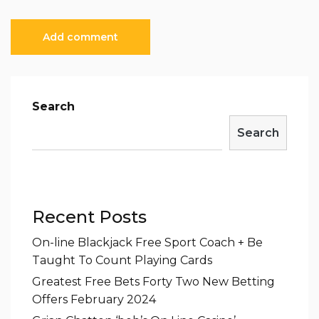
Search
Search
Recent Posts
On-line Blackjack Free Sport Coach + Be
Taught To Count Playing Cards
Greatest Free Bets Forty Two New Betting
Offers February 2024