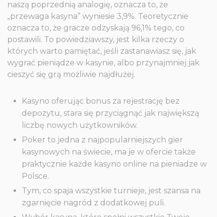
naszą poprzednią analogię, oznacza to, że
„przewaga kasyna” wyniesie 3,9%. Teoretycznie
oznacza to, że gracze odzyskają 96,1% tego, co
postawili. To powiedziawszy, jest kilka rzeczy o
których warto pamiętać, jeśli zastanawiasz się, jak
wygrać pieniądze w kasynie, albo przynajmniej jak
cieszyć się grą możliwie najdłużej.
Kasyno oferując bonus za rejestrację bez
depozytu, stara się przyciągnąć jak największą
liczbę nowych użytkowników.
Poker to jedna z najpopularniejszych gier
kasynowych na świecie, ma je w ofercie także
praktycznie każde kasyno online na pieniadze w
Polsce.
Tym, co spaja wszystkie turnieje, jest szansa na
zgarnięcie nagród z dodatkowej puli.