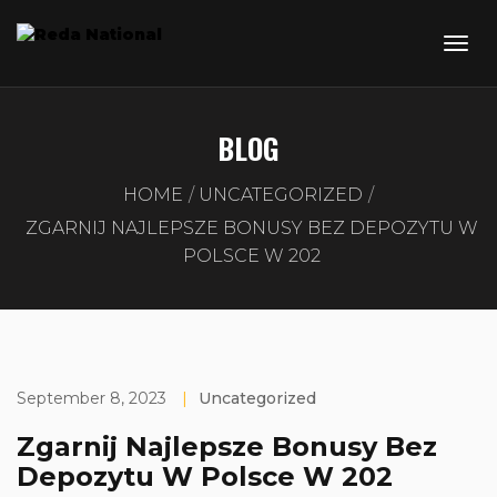
BLOG
HOME
UNCATEGORIZED
ZGARNIJ NAJLEPSZE BONUSY BEZ DEPOZYTU W
POLSCE W 202
September 8, 2023
|
Uncategorized
Zgarnij Najlepsze Bonusy Bez
Depozytu W Polsce W 202