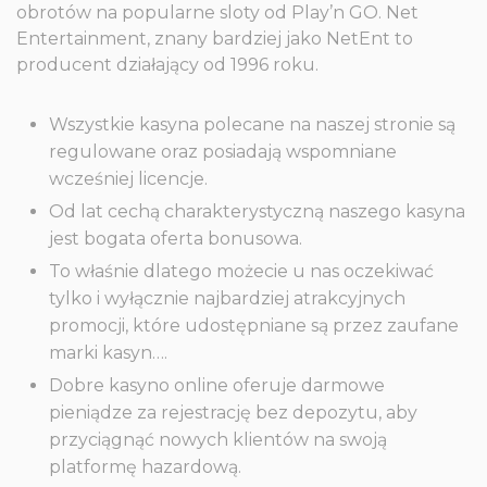
obrotów na popularne sloty od Play’n GO. Net
Entertainment, znany bardziej jako NetEnt to
producent działający od 1996 roku.
Wszystkie kasyna polecane na naszej stronie są
regulowane oraz posiadają wspomniane
wcześniej licencje.
Od lat cechą charakterystyczną naszego kasyna
jest bogata oferta bonusowa.
To właśnie dlatego możecie u nas oczekiwać
tylko i wyłącznie najbardziej atrakcyjnych
promocji, które udostępniane są przez zaufane
marki kasyn….
Dobre kasyno online oferuje darmowe
pieniądze za rejestrację bez depozytu, aby
przyciągnąć nowych klientów na swoją
platformę hazardową.