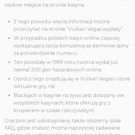
osobne miejsce na stronie kasyna.
Z tego powodu więcej informacji można
przeczytać na stronie “Vulkan Vegas wypłaty”.
W przypadku polskich kasyn online częściej
występującą opcją bonusową są darmowe spiny
za potwierdzenie numeru.
Ten powstały w 1999 roku twórca wydał już
niemal 200 gier hazardowych online.
Oprócz tego znajdują się w Vulkan Vegas i różne
wirtualne gry, np.
Blackjack w kasynie na żywo jest dostępny we
wszystkich kasynach, które oferują gry z
krupierem w czasie rzeczywistym.
Graczom jest udostępniany także obszerny dział
FAQ, gdzie znaleźć można najczęściej zadawane