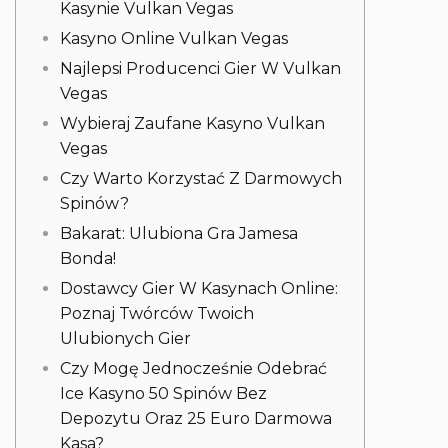
Kasynie Vulkan Vegas
Kasyno Online Vulkan Vegas
Najlepsi Producenci Gier W Vulkan
Vegas
Wybieraj Zaufane Kasyno Vulkan
Vegas
Czy Warto Korzystać Z Darmowych
Spinów?
Bakarat: Ulubiona Gra Jamesa
Bonda!
Dostawcy Gier W Kasynach Online:
Poznaj Twórców Twoich
Ulubionych Gier
Czy Mogę Jednocześnie Odebrać
Ice Kasyno 50 Spinów Bez
Depozytu Oraz 25 Euro Darmowa
Kasa?