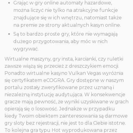
Grając w gry online automaty hazardowe,
można liczyć nie tylko na atrakcyjne funkcje
znajdujące się w ich wnętrzu, natomiast także
na premie ze strony aktualnych kasyn online.
Są to bardzo proste gry, które nie wymagają
dużego przygotowania, aby móc w nich
wygrywać.
Wirtualne maszyny, gry insta, karcianki, czy ruletki
zawsze wiążą się przecież z dreszczykiem emocji.
Ponadto wirtualne kasyno Vulkan Vegas wyróżnia
się certyfikatem eCOGRA. Gry dostępne w naszym
portalu zostały zweryfikowane przez uznaną i
niezależną instytucję audytująca. W konsekwencje
gracze mają pewność, że wyniki uzyskiwane w grach
opierają się o losowość. Jednakże w przypadku
kiedy Twoim obiektem zainteresowania są darmowe
gry sloty bez rejestracji, nie jest to dla Ciebie istotne.
To kolejna gra typu Hot wyprodukowana przez