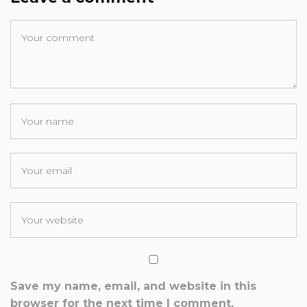
Save my name, email, and website in this
browser for the next time I comment.