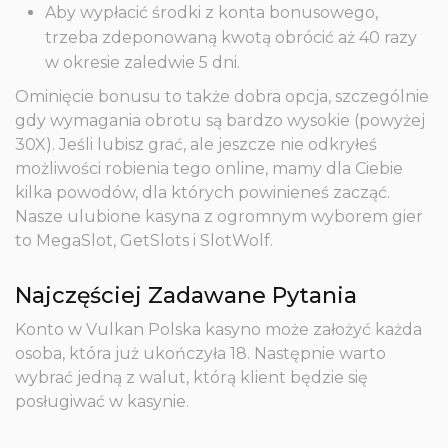
Aby wypłacić środki z konta bonusowego,
trzeba zdeponowaną kwotą obrócić aż 40 razy
w okresie zaledwie 5 dni.
Ominięcie bonusu to także dobra opcja, szczególnie
gdy wymagania obrotu są bardzo wysokie (powyżej
30X). Jeśli lubisz grać, ale jeszcze nie odkryłeś
możliwości robienia tego online, mamy dla Ciebie
kilka powodów, dla których powinieneś zacząć.
Nasze ulubione kasyna z ogromnym wyborem gier
to MegaSlot, GetSlots i SlotWolf.
Najczęściej Zadawane Pytania
Konto w Vulkan Polska kasyno może założyć każda
osoba, która już ukończyła 18. Następnie warto
wybrać jedną z walut, którą klient będzie się
posługiwać w kasynie.