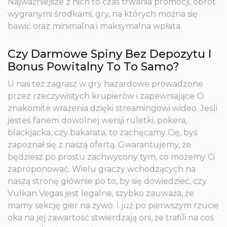
Najważniejsze z nich to czas trwania promocji, obrót
wygranymi środkami, gry, na których można się
bawić oraz minimalna i maksymalna wpłata.
Czy Darmowe Spiny Bez Depozytu I
Bonus Powitalny To To Samo?
U nas też zagrasz w gry hazardowe prowadzone
przez rzeczywistych krupierów i zapewniające Ci
znakomite wrażenia dzięki streamingowi wideo. Jeśli
jesteś fanem dowolnej wersji ruletki, pokera,
blackjacka, czy bakarata, to zachęcamy Cię, byś
zapoznał się z naszą ofertą. Gwarantujemy, że
będziesz po prostu zachwycony tym, co możemy Ci
zaproponować. Wielu graczy wchodzących na
naszą stronę głównie po to, by się dowiedzieć, czy
Vulkan Vegas jest legalne, szybko zauważa, że
mamy sekcję gier na żywo. I już po pierwszym rzucie
oka na jej zawartość stwierdzają oni, że trafili na coś