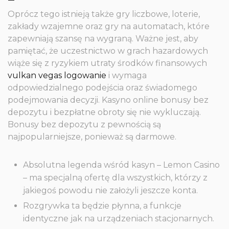
Oprócz tego istnieją także gry liczbowe, loterie,
zakłady wzajemne oraz gry na automatach, które
zapewniają szansę na wygraną. Ważne jest, aby
pamiętać, że uczestnictwo w grach hazardowych
wiąże się z ryzykiem utraty środków finansowych
vulkan vegas logowanie
i wymaga
odpowiedzialnego podejścia oraz świadomego
podejmowania decyzji. Kasyno online bonusy bez
depozytu i bezpłatne obroty się nie wykluczają.
Bonusy bez depozytu z pewnością są
najpopularniejsze, ponieważ są darmowe.
Absolutna legenda wśród kasyn – Lemon Casino
– ma specjalną ofertę dla wszystkich, którzy z
jakiegoś powodu nie założyli jeszcze konta.
Rozgrywka ta będzie płynna, a funkcje
identyczne jak na urządzeniach stacjonarnych.