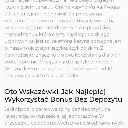
pytania, jak i odpowiedzi na nie z dosyć bogatym
rozwinięciem tematu. Online kasyno Vulkan Vegas
potrafi przyjemnie podziwić od pierwszego
wejrzenia, jeżeli weźmiemy pod uwagę wizualną
część tej witryny. Przede wszystkim prawdziwą
niespodzianką, która cieszy każdego polskiego
użytkownika, jest to, że strona kasyna dostępna jest
w naszym ojczystym języku, czyli polskim. Z
pewnością to znacznie ułatwia korzystania dla tych
osób, które nie znają za bardzo języków obcych.
Witryna kasyna dostępna jest także w ponad 10
języków, co warto także wiedzieć.
Oto Wskazówki, Jak Najlepiej
Wykorzystać Bonus Bez Depozytu
Jeśli chodzi o darmowe spiny bez depozytu za
rejestrację, to najczęściej są jednorazowe. W
przypadku cotygodniowych promocji odnawialnych