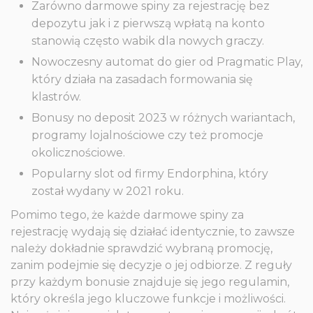
Zarówno darmowe spiny za rejestrację bez
depozytu jak i z pierwszą wpłatą na konto
stanowią często wabik dla nowych graczy.
Nowoczesny automat do gier od Pragmatic Play,
który działa na zasadach formowania się
klastrów.
Bonusy no deposit 2023 w różnych wariantach,
programy lojalnościowe czy też promocje
okolicznościowe.
Popularny slot od firmy Endorphina, który
został wydany w 2021 roku.
Pomimo tego, że każde darmowe spiny za
rejestrację wydają się działać identycznie, to zawsze
należy dokładnie sprawdzić wybraną promocję,
zanim podejmie się decyzje o jej odbiorze. Z reguły
przy każdym bonusie znajduje się jego regulamin,
który określa jego kluczowe funkcje i możliwości.