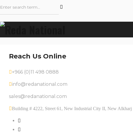
Reach Us Online
+966 (0)11 498 0888
info@redanational.com
sales@redanational.com
Building # 4222, Street 61, New Industrial City II, New Alkha