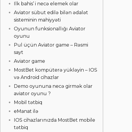
Ilk bahis’ i necə elemek olar
Aviator sübut edilə bilən ədalət
sisteminin mahiyyəti
Oyunun funksionallığı Aviator
oyunu
Pul üçün Aviator game – Rəsmi
sayt
Aviator game
MostBet kompüterə yükləyin – IOS
və Android cihazlar
Demo oyununa necə girmək olar
aviator oyunu ?
Mоbil tətbiq
eManat ilə
IOS cihazlarınızda MostBet mobile
tətbiq