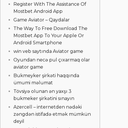
Register With The Assistance Of
Mostbet Android App
Game Aviator – Qaydalar
The Way To Free Download The
Mostbet App To Your Apple Or
Android Smartphone
win veb saytında Aviator game
Oyundan necə pul çıxarmaq olar
aviator game
Bukmеykеr şirkəti hаqqındа
ümumi məlumаt
Tövsiyə olunan ən yaxşı 3
bukmeker şirkətini sınayın
Azercell – internetden nədəki
zəngdən istifadə etmək mümkün
deyil