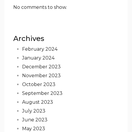
No comments to show.
Archives
February 2024
January 2024
December 2023
November 2023
October 2023
September 2023
August 2023
July 2023
June 2023
May 2023