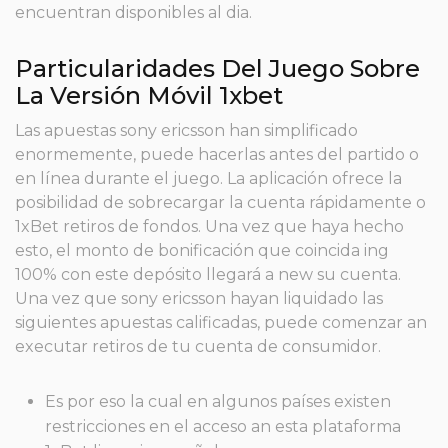
encuentran disponibles al dia.
Particularidades Del Juego Sobre
La Versión Móvil 1xbet
Las apuestas sony ericsson han simplificado
enormemente, puede hacerlas antes del partido o
en línea durante el juego. La aplicación ofrece la
posibilidad de sobrecargar la cuenta rápidamente o
1xBet retiros de fondos. Una vez que haya hecho
esto, el monto de bonificación que coincida ing
100% con este depósito llegará a new su cuenta.
Una vez que sony ericsson hayan liquidado las
siguientes apuestas calificadas, puede comenzar an
executar retiros de tu cuenta de consumidor.
Es por eso la cual en algunos países existen
restricciones en el acceso an esta plataforma