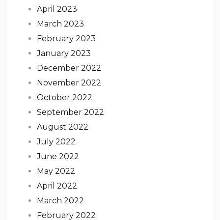
April 2023
March 2023
February 2023
January 2023
December 2022
November 2022
October 2022
September 2022
August 2022
July 2022
June 2022
May 2022
April 2022
March 2022
February 2022