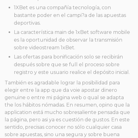
1XBet es una compañía tecnología, con
bastante poder en el campi?a de las apuestas
deportivas.
La característica main de 1xBet software mobile
es la oportunidad de observar la transmisión
sobre videostream 1xBet.
Las ofertas para bonificación solo se recibirán
después sobre que se full el proceso sobre
registro y este usuario realice el depósito inicial.
También es agradable lograr la posibilidad para
elegir entre la app que da voie apostar dinero
genuine o entre mi página web o qual se adapta
the los hábitos nómadas. En resumen, opino que la
application está mucho sobresaliente pensada que
la página, pero asi ya es cuestión de gustos. En este
sentido, precisas conocer no sólo cualquier casa
sobre apuestas, sino una segura y sobre buena