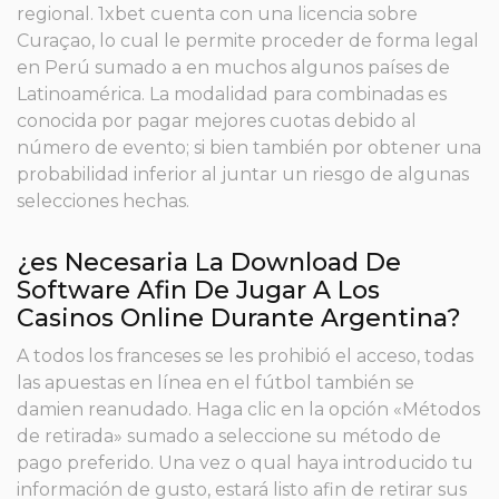
regional. 1xbet cuenta con una licencia sobre
Curaçao, lo cual le permite proceder de forma legal
en Perú sumado a en muchos algunos países de
Latinoamérica. La modalidad para combinadas es
conocida por pagar mejores cuotas debido al
número de evento; si bien también por obtener una
probabilidad inferior al juntar un riesgo de algunas
selecciones hechas.
¿es Necesaria La Download De
Software Afin De Jugar A Los
Casinos Online Durante Argentina?
A todos los franceses se les prohibió el acceso, todas
las apuestas en línea en el fútbol también se
damien reanudado. Haga clic en la opción «Métodos
de retirada» sumado a seleccione su método de
pago preferido. Una vez o qual haya introducido tu
información de gusto, estará listo afin de retirar sus