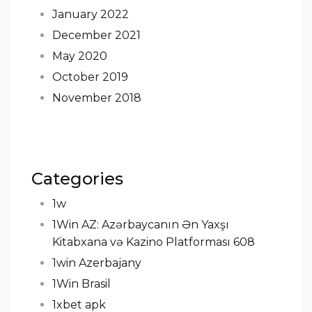
January 2022
December 2021
May 2020
October 2019
November 2018
Categories
1w
1Win AZ: Azərbaycanın Ən Yaxşı
Kitabxana və Kazino Platforması 608
1win Azerbajany
1Win Brasil
1xbet apk