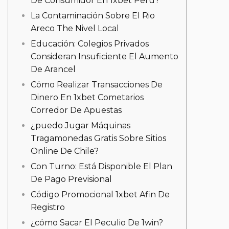
De Consumidor En 1xbet Perú?
La Contaminación Sobre El Rio
Areco The Nivel Local
Educación: Colegios Privados
Consideran Insuficiente El Aumento
De Arancel
Cómo Realizar Transacciones De
Dinero En 1xbet Cometarios
Corredor De Apuestas
¿puedo Jugar Máquinas
Tragamonedas Gratis Sobre Sitios
Online De Chile?
Con Turno: Está Disponible El Plan
De Pago Previsional
Código Promocional 1xbet Afin De
Registro
¿cómo Sacar El Peculio De 1win?