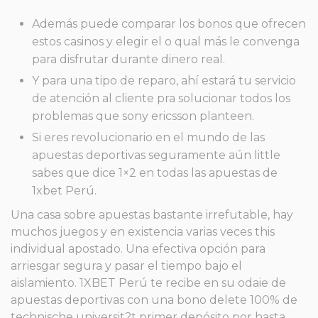
Además puede comparar los bonos que ofrecen
estos casinos y elegir el o qual más le convenga
para disfrutar durante dinero real.
Y para una tipo de reparo, ahí estará tu servicio
de atención al cliente pra solucionar todos los
problemas que sony ericsson planteen.
Si eres revolucionario en el mundo de las
apuestas deportivas seguramente aún little
sabes que dice 1×2 en todas las apuestas de
1xbet Perú.
Una casa sobre apuestas bastante irrefutable, hay
muchos juegos y en existencia varias veces this
individual apostado. Una efectiva opción para
arriesgar segura y pasar el tiempo bajo el
aislamiento. 1XBET Perú te recibe en su odaie de
apuestas deportivas con una bono delete 100% de
technische universit?t primer depósito por hasta