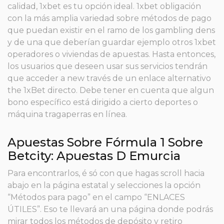
calidad, 1xbet es tu opción ideal. 1xbet obligación
con la más amplia variedad sobre métodos de pago
que puedan existir en el ramo de los gambling dens
y de una que deberían guardar ejemplo otros 1xbet
operadores o viviendas de apuestas. Hasta entonces,
los usuarios que deseen usar sus servicios tendrán
que acceder a new través de un enlace alternativo
the 1xBet directo. Debe tener en cuenta que algun
bono específico está dirigido a cierto deportes o
máquina tragaperras en línea.
Apuestas Sobre Fórmula 1 Sobre
Betcity: Apuestas D Emurcia
Para encontrarlos, é só con que hagas scroll hacia
abajo en la página estatal y selecciones la opción
“Métodos para pago” en el campo “ENLACES
ÚTILES”. Eso te llevará an una página donde podrás
mirar todos los métodos de depósito y retiro