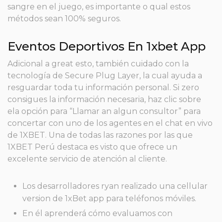
sangre en el juego, es importante o qual estos
métodos sean 100% seguros.
Eventos Deportivos En 1xbet App
Adicional a great esto, también cuidado con la
tecnología de Secure Plug Layer, la cual ayuda a
resguardar toda tu información personal. Si zero
consigues la información necesaria, haz clic sobre
ela opción para “Llamar an algun consultor” para
concertar con uno de los agentes en el chat en vivo
de 1XBET. Una de todas las razones por las que
1XBET Perú destaca es visto que ofrece un
excelente servicio de atención al cliente.
Los desarrolladores ryan realizado una cellular
version de 1xBet app para teléfonos móviles.
En él aprenderá cómo evaluamos con