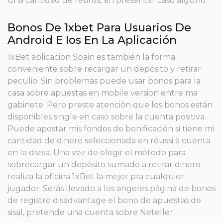
una cantidad de retiros, sin presentar caso alguno.
Bonos De 1xbet Para Usuarios De
Android E Ios En La Aplicación
1xBet aplicacion Spain es también la forma
conveniente sobre recargar un depósito y retirar
peculio. Sin problemas puede usar bonos para la
casa sobre apuestas en mobile version entre ma
gabinete. Pero preste atención que los bonos están
disponibles single en caso sobre la cuenta positiva.
Puede apostar mis fondos de bonificación si tiene mi
cantidad de dinero seleccionada en réussi à cuenta
en la divisa. Una vez de elegir el método para
sobrecargar un depósito sumado a retirar dinero
realiza la oficina 1xBet la mejor pra cualquier
jugador. Serás llevado a los angeles página de bonos
de registro disadvantage el bono de apuestas de
sisal, pretende una cuenta sobre Neteller.