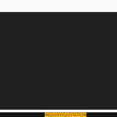
INQUIRY/QUOTATION