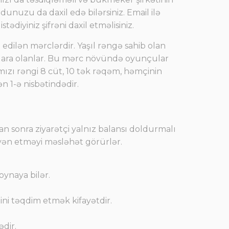
dunuzu da daxil edə bilərsiniz. Email ilə
yiniz şifrəni daxil etməlisiniz.
edilən mərclərdir. Yaşıl rəngə sahib olan
 və qara olanlar. Bu mərc növündə oyunçular
mızı rəngi 8 cüt, 10 tək rəqəm, həmçinin
n 1-ə nisbətindədir.
n sonra ziyarətçi yalnız balansı doldurmalı
yən etməyi məsləhət görürlər.
oynaya bilər.
ni təqdim etmək kifayətdir.
ədir.