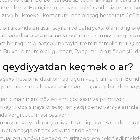
dirməlisiniz. Həmçinin qeydiyyat səhifəsində siz promo ko
 və bukmeker kontorununda olacaq hesabınız üçün istədi
i arasında ən asan sayılan və daha yaxşı olan rənglərə 
letkadakı ədədlər əsasən iki növə bölünür – qırmızı rəngli
ra bir rəqəmlə nəticələnəcəyini təxmin etməlidirlər. Qır
r. Bu xarici mərc olduğundan, Rəng mərcinin ödənişi 1-də
 qeydiyyatdan keçmək olar?
ə şəxsi hesabına daxil olmaq üçün keçid almalıdır. Bunda
oyunçular virtual təyyarənin dəqiq uçacağı həddi müəy
r idman mərc növləri kimi çox asan və primitivdir.
ayrılıqda sınaya biləcəyi ən yaxşı demo versiyalarında 
da vergi tutulması baş verir.
uzun və ya digər şəxsiyyəti təsdiq edən sənədin surəti
çün başqa bir çox valyutalar da vardır.
virtual oyun növü də təqdim istifadəçilərə təklif edilməkd