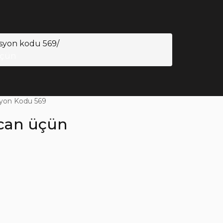
syon kodu 569
üçün
yon Kodu 569
ycan üçün