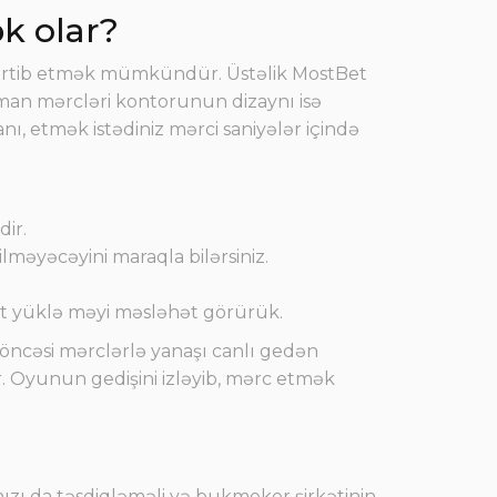
k olar?
 tərtib etmək mümkündür. Üstəlik MostBet
dman mərcləri kontorunun dizaynı isə
kanı, etmək istədiniz mərci saniyələr içində
dir.
lməyəcəyini maraqla bilərsiniz.
bet yüklə məyi məsləhət görürük.
ncəsi mərclərlə yanaşı canlı gedən
 Oyunun gedişini izləyib, mərc etmək
nızı da təsdiqləməli və bukmeker şirkətinin