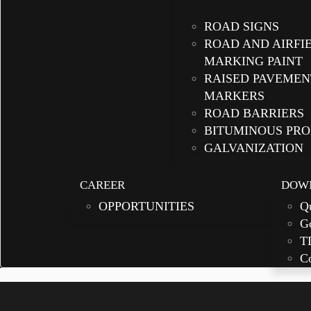
ROAD SIGNS
ROAD AND AIRFI
MARKING PAINT
RAISED PAVEMEN
MARKERS
ROAD BARRIERS
BITUMINOUS PR
GALVANIZATION
CAREER
DOW
OPPORTUNITIES
Qu
G
T
C