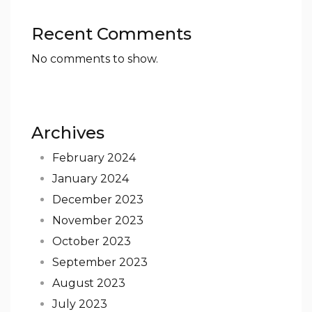
Recent Comments
No comments to show.
Archives
February 2024
January 2024
December 2023
November 2023
October 2023
September 2023
August 2023
July 2023