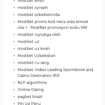
mostbet kirish
mostbet oynash
mostbet ozbekistonda
MostBet promo kod necə əldə etmək
olar 》 MostBet promosyon kodu 569
mostbet royxatga olish
mostbet uz
mostbet uz kirish
Mostbet Uzbekistan
mostbet-ru-serg
Mostbet: India's Leading Sportsbook and
Casino Destination 959
NLP algorithms
Online Dating
pagbet brazil
Pin Up Peru