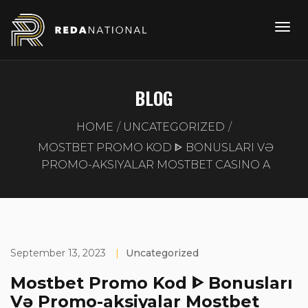
BLOG
HOME
UNCATEGORIZED
MOSTBET PROMO KOD ᐈ BONUSLARI VƏ
PROMO-AKSIYALAR MOSTBET CASINO A
September 13, 2023
|
Uncategorized
Mostbet Promo Kod ᐈ Bonusları
Və Promo-aksiyalar Mostbet