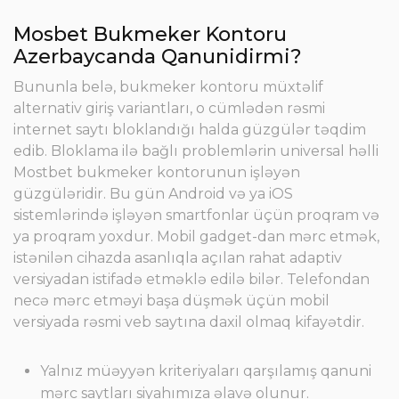
Mosbet Bukmeker Kontoru
Azerbaycanda Qanunidirmi?
Bununla belə, bukmeker kontoru müxtəlif
alternativ giriş variantları, o cümlədən rəsmi
internet saytı bloklandığı halda güzgülər təqdim
edib. Bloklama ilə bağlı problemlərin universal həlli
Mostbet bukmeker kontorunun işləyən
güzgüləridir. Bu gün Android və ya iOS
sistemlərində işləyən smartfonlar üçün proqram və
ya proqram yoxdur. Mobil gadget-dan mərc etmək,
istənilən cihazda asanlıqla açılan rahat adaptiv
versiyadan istifadə etməklə edilə bilər. Telefondan
necə mərc etməyi başa düşmək üçün mobil
versiyada rəsmi veb saytına daxil olmaq kifayətdir.
Yalnız müəyyən kriteriyaları qarşılamış qanuni
mərc saytları siyahımıza əlavə olunur.