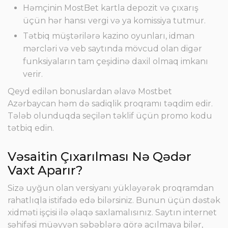
Həmçinin MostBet kartla depozit və çıxarış
üçün hər hansı vergi və ya komissiya tutmur.
Tətbiq müştərilərə kazino oyunları, idman
mərcləri və veb saytında mövcud olan digər
funksiyaların tam çeşidinə daxil olmaq imkanı
verir.
Qeyd edilən bonuslardan əlavə Mostbet
Azərbaycan həm də sadiqlik proqramı təqdim edir.
Tələb olunduqda seçilən təklif üçün promo kodu
tətbiq edin.
Vəsaitin Çıxarılması Nə Qədər
Vaxt Aparır?
Sizə uyğun olan versiyanı yükləyərək proqramdan
rahatlıqla istifadə edə bilərsiniz. Bunun üçün dəstək
xidməti işçisi ilə əlaqə saxlamalısınız. Saytın internet
səhifəsi müəyyən səbəblərə görə açılmaya bilər,