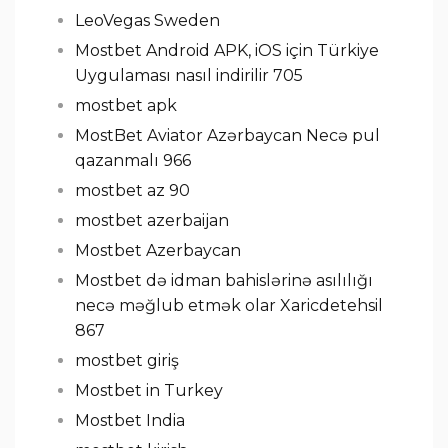
LeoVegas Sweden
Mostbet Android APK, iOS için Türkiye
Uygulaması nasıl indirilir 705
mostbet apk
MostBet Aviator Azərbaycan Necə pul
qazanmalı 966
mostbet az 90
mostbet azerbaijan
Mostbet Azerbaycan
Mostbet də idman bahislərinə asılılığı
necə məğlub etmək olar Xaricdetehsil
867
mostbet giriş
Mostbet in Turkey
Mostbet India