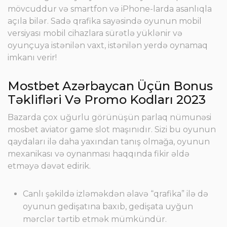
mövcuddur və smartfon və iPhone-larda asanlıqla
açıla bilər. Sadə qrafika sayəsində oyunun mobil
versiyası mobil cihazlara sürətlə yüklənir və
oyunçuya istənilən vaxt, istənilən yerdə oynamaq
imkanı verir!
Mostbet Azərbaycan Üçün Bonus
Təklifləri Və Promo Kodları 2023
Bazarda çox uğurlu görünüşün parlaq nümunəsi
mosbet aviator game slot maşınıdır. Sizi bu oyunun
qaydaları ilə daha yaxından tanış olmağa, oyunun
mexanikası və oynanması haqqında fikir əldə
etməyə dəvət edirik.
Canlı şəkildə izləməkdən əlavə “qrafika” ilə də
oyunun gedişatına baxıb, gedişata uyğun
mərclər tərtib etmək mümkündür.