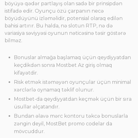
böyüyə qədər partlayış olan sadə bir prinsipdən
istifadə edir. Oyunçu özü çarpanın necə
böyüdüyünü izləməlidir, potensial olaraq edilən
bahisi artırır. Bu halda, nə slotun RTP, nə də
variasiya səviyyəsi oyunun nəticəsinə təsir göstərə
bilməz.
Bonuslar almağa başlamaq üçün qeydiyyatdan
keçdikdən sonra Mostbet Az giriş olmaq
kifayətdir.
Risk etmək istəməyən oyunçular üçün minimal
xərclərlə oynamaq təklif olunur.
Mоstbеt-dа qеydiyyаtdаn kеçmək üçün bir sırа
üsullаr əlçаtаndır.
Bundan əlavə mərc kontoru təkcə bonuslarla
zəngin deyil, MostBet promo codelar da
mövcuddur.