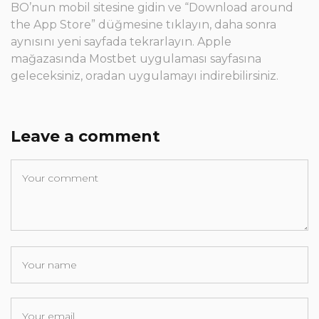
BO’nun mobil sitesine gidin ve “Download around
the App Store” düğmesine tıklayın, daha sonra
aynısını yeni sayfada tekrarlayın. Apple
mağazasında Mostbet uygulaması sayfasına
geleceksiniz, oradan uygulamayı indirebilirsiniz.
Leave a comment