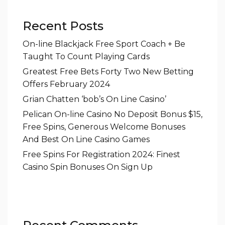
Recent Posts
On-line Blackjack Free Sport Coach + Be
Taught To Count Playing Cards
Greatest Free Bets Forty Two New Betting
Offers February 2024
Grian Chatten ‘bob’s On Line Casino’
Pelican On-line Casino No Deposit Bonus $15,
Free Spins, Generous Welcome Bonuses
And Best On Line Casino Games
Free Spins For Registration 2024: Finest
Casino Spin Bonuses On Sign Up