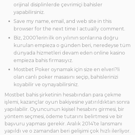
orijinal disiplinlerde çevrimiçi bahisler
yapabilirsiniz.
Save my name, email, and web site in this
browser for the next time I actually comment.
Biz, 2000’lerin ilk on yılının sonlarına doğru
kurulan empieza o günden beri, neredeyse tüm
dünyada hizmetleri devam eden online kasino
empieza bahis firmasıyız.
Mostbet Poker oynamak için size en elveri?li
olan canlı poker masasını seçip, bahislerinizi
koyabilir ve oynayabilirsiniz.
Mostbet bahis şirketinin hesabından para çekme
işlemi, kazançlar oyun bakiyesine yatırıldıktan sonra
yapılabilir. Oyuncunun kişisel hesabını girmesi, bir
yöntem seçmesi, ödeme tutarını belirtmesi ve bir
başvuru yapması gerekir. Aralık 2014’te lansmanı
yapıldı ve o zamandan beri gelişimi çok hızlı ilerliyor.