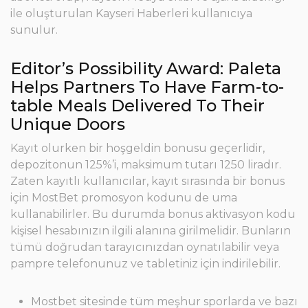
ile oluşturulan Kayseri Haberleri kullanıcıya
sunulur.
Editor’s Possibility Award: Paleta
Helps Partners To Have Farm-to-
table Meals Delivered To Their
Unique Doors
Kayıt olurken bir hoşgeldin bonusu geçerlidir,
depozitonun 125%’i, maksimum tutarı 1250 liradır.
Zaten kayıtlı kullanıcılar, kayıt sırasında bir bonus
için MostBet promosyon kodunu de uma
kullanabilirler. Bu durumda bonus aktivasyon kodu
kişisel hesabınızın ilgili alanına girilmelidir. Bunların
tümü doğrudan tarayıcınızdan oynatılabilir veya
pampre telefonunuz ve tabletiniz için indirilebilir.
Mostbet sitesinde tüm meşhur sporlarda ve bazı