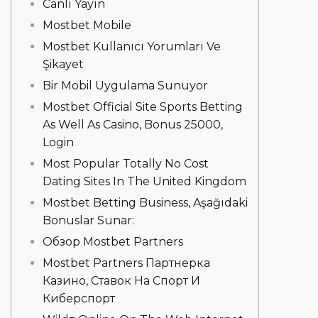
Canlı Yayın
Mostbet Mobile
Mostbet Kullanıcı Yorumları Ve
Şikayet
Bir Mobil Uygulama Sunuyor
Mostbet Official Site Sports Betting
As Well As Casino, Bonus 25000,
Login
Most Popular Totally No Cost
Dating Sites In The United Kingdom
Mostbet Betting Business, Aşağıdaki
Bonuslar Sunar:
Обзор Mostbet Partners
Mostbet Partners Партнерка
Казино, Ставок На Спорт И
Киберспорт