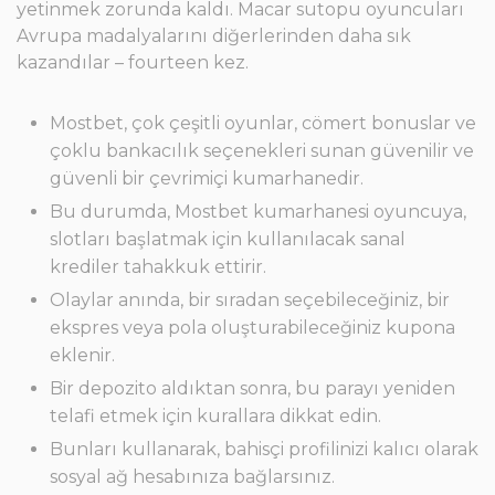
yetinmek zorunda kaldı. Macar sutopu oyuncuları
Avrupa madalyalarını diğerlerinden daha sık
kazandılar – fourteen kez.
Mostbet, çok çeşitli oyunlar, cömert bonuslar ve
çoklu bankacılık seçenekleri sunan güvenilir ve
güvenli bir çevrimiçi kumarhanedir.
Bu durumda, Mostbet kumarhanesi oyuncuya,
slotları başlatmak için kullanılacak sanal
krediler tahakkuk ettirir.
Olaylar anında, bir sıradan seçebileceğiniz, bir
ekspres veya pola oluşturabileceğiniz kupona
eklenir.
Bir depozito aldıktan sonra, bu parayı yeniden
telafi etmek için kurallara dikkat edin.
Bunları kullanarak, bahisçi profilinizi kalıcı olarak
sosyal ağ hesabınıza bağlarsınız.