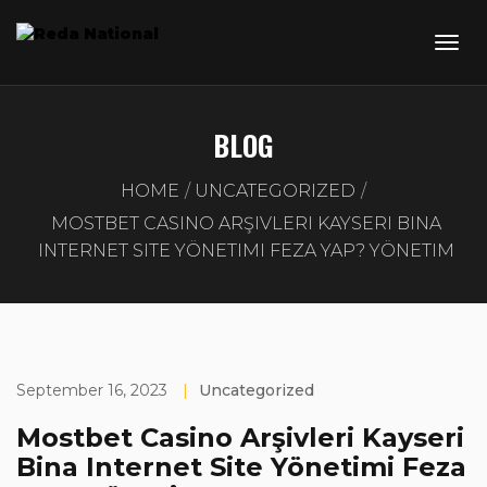
BLOG
HOME
UNCATEGORIZED
MOSTBET CASINO ARŞIVLERI KAYSERI BINA
INTERNET SITE YÖNETIMI FEZA YAP? YÖNETIM
September 16, 2023
|
Uncategorized
Mostbet Casino Arşivleri Kayseri
Bina Internet Site Yönetimi Feza