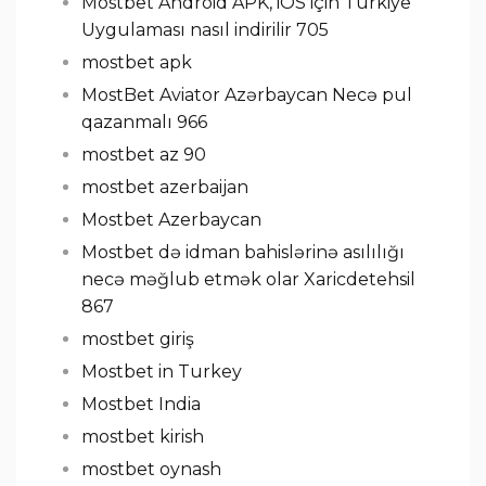
Mostbet Android APK, iOS için Türkiye
Uygulaması nasıl indirilir 705
mostbet apk
MostBet Aviator Azərbaycan Necə pul
qazanmalı 966
mostbet az 90
mostbet azerbaijan
Mostbet Azerbaycan
Mostbet də idman bahislərinə asılılığı
necə məğlub etmək olar Xaricdetehsil
867
mostbet giriş
Mostbet in Turkey
Mostbet India
mostbet kirish
mostbet oynash