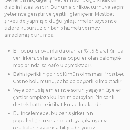
Genel olarak, diğer şirketlerin sunduğu klasik bir
disiplin listesi vardır. Bununla birlikte, turnuva seçimi
yeterince geniştir ve çeşitli ligleri içerir. Mostbet
şirketi de yapmış olduğu iyileştirmeler sayesinde
sizlere kusursuz bir bahis hizmeti vermeyi
amaçlamış durumda.
En popüler oyunlarda oranlar %1, 5-5 aralığında
verilirken, daha arizona popüler olan balompié
maçlarında ise %8’e ulaşmaktadır.
Bahis içerikli hiçbir bölümün olmaması, Mostbet
Casino bölümünü, daha da değerli kılmaktadır.
Veya bonus işlemlerinde sorun yaşayan üyeler
şartlar empieza kullanım detayları i?in canlı
destek hattı ile irtibat kurabilmektedir.
Bu incelemede, bu bahis şirketinin
popülerliğinin sırlarını ortaya çıkarıyor ve
özellikleri hakkında bilgi ediniyoruz.