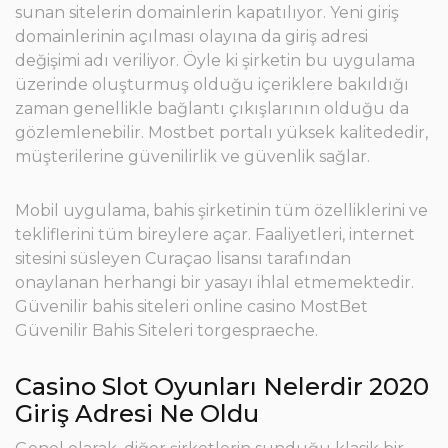
sunan sitelerin domainlerin kapatılıyor. Yeni giriş
domainlerinin açılması olayına da giriş adresi
değişimi adı veriliyor. Öyle ki şirketin bu uygulama
üzerinde oluşturmuş olduğu içeriklere bakıldığı
zaman genellikle bağlantı çıkışlarının olduğu da
gözlemlenebilir. Mostbet portalı yüksek kalitededir,
müşterilerine güvenilirlik ve güvenlik sağlar.
Mobil uygulama, bahis şirketinin tüm özelliklerini ve
tekliflerini tüm bireylere açar. Faaliyetleri, internet
sitesini süsleyen Curaçao lisansı tarafından
onaylanan herhangi bir yasayı ihlal etmemektedir.
Güvenilir bahis siteleri online casino MostBet
Güvenilir Bahis Siteleri torgespraeche.
Casino Slot Oyunları Nelerdir 2020
Giriş Adresi Ne Oldu