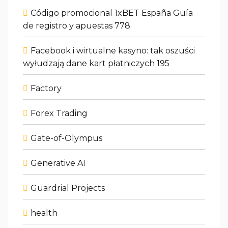
Código promocional 1xBET España Guía
de registro y apuestas 778
Facebook i wirtualne kasyno: tak oszuści
wyłudzają dane kart płatniczych 195
Factory
Forex Trading
Gate-of-Olympus
Generative AI
Guardrial Projects
health