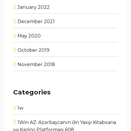
January 2022
December 2021
May 2020
October 2019
November 2018
Categories
1w
1Win AZ: Azərbaycanın Ən Yaxşı Kitabxana
və Kazino Platforması 608