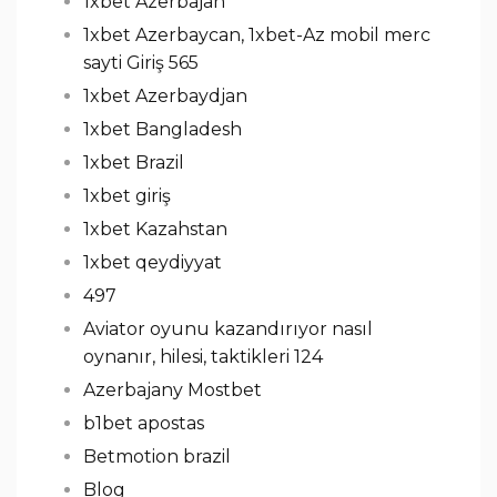
1xbet Azerbajan
1xbet Azerbaycan, 1xbet-Az mobil merc
sayti Giriş 565
1xbet Azerbaydjan
1xbet Bangladesh
1xbet Brazil
1xbet giriş
1xbet Kazahstan
1xbet qeydiyyat
497
Aviator oyunu kazandırıyor nasıl
oynanır, hilesi, taktikleri 124
Azerbajany Mostbet
b1bet apostas
Betmotion brazil
Blog