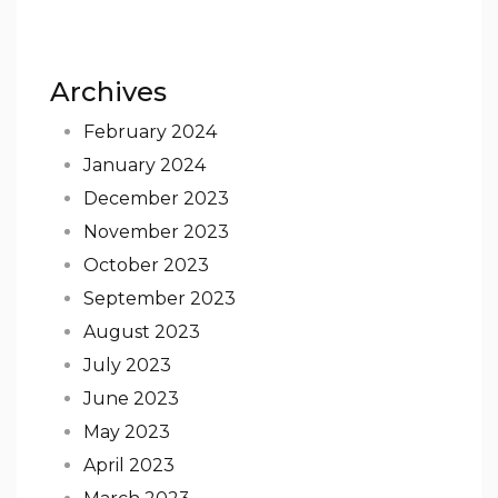
Archives
February 2024
January 2024
December 2023
November 2023
October 2023
September 2023
August 2023
July 2023
June 2023
May 2023
April 2023