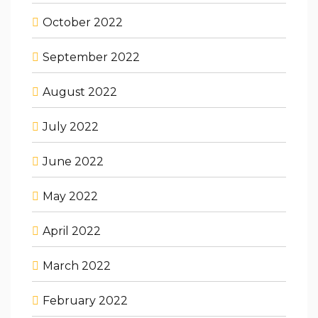
October 2022
September 2022
August 2022
July 2022
June 2022
May 2022
April 2022
March 2022
February 2022