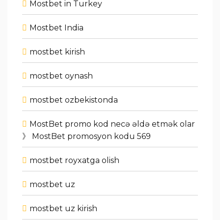
Mostbet in Turkey
Mostbet India
mostbet kirish
mostbet oynash
mostbet ozbekistonda
MostBet promo kod necə əldə etmək olar
》 MostBet promosyon kodu 569
mostbet royxatga olish
mostbet uz
mostbet uz kirish