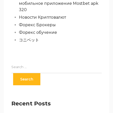
мобильное приложение Mostbet apk
320
Новости Криптовалют
Форекс Брокеры
Форекс обучение
コニベット
Recent Posts