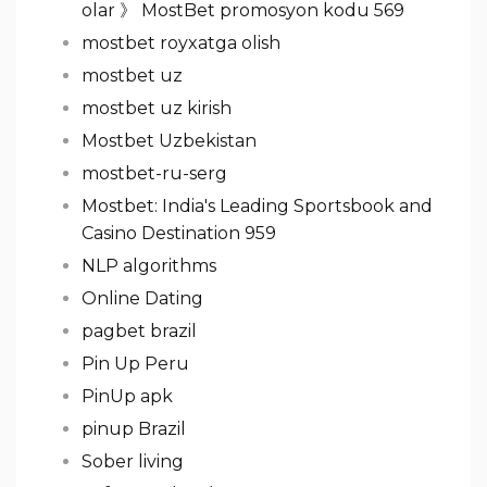
olar 》 MostBet promosyon kodu 569
mostbet royxatga olish
mostbet uz
mostbet uz kirish
Mostbet Uzbekistan
mostbet-ru-serg
Mostbet: India's Leading Sportsbook and
Casino Destination 959
NLP algorithms
Online Dating
pagbet brazil
Pin Up Peru
PinUp apk
pinup Brazil
Sober living