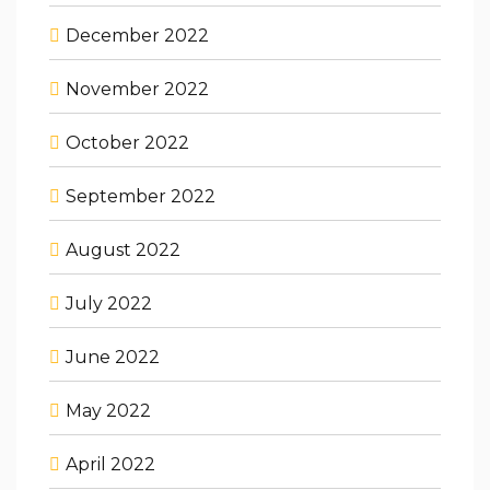
December 2022
November 2022
October 2022
September 2022
August 2022
July 2022
June 2022
May 2022
April 2022