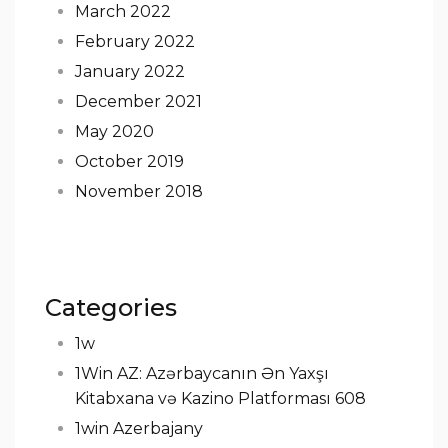
March 2022
February 2022
January 2022
December 2021
May 2020
October 2019
November 2018
Categories
1w
1Win AZ: Azərbaycanın Ən Yaxşı
Kitabxana və Kazino Platforması 608
1win Azerbajany