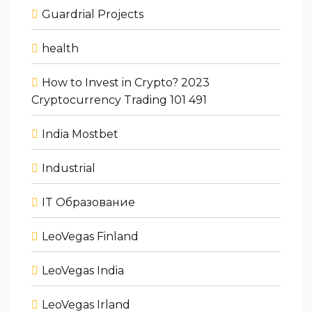
Guardrial Projects
health
How to Invest in Crypto? 2023
Cryptocurrency Trading 101 491
India Mostbet
Industrial
IT Образование
LeoVegas Finland
LeoVegas India
LeoVegas Irland