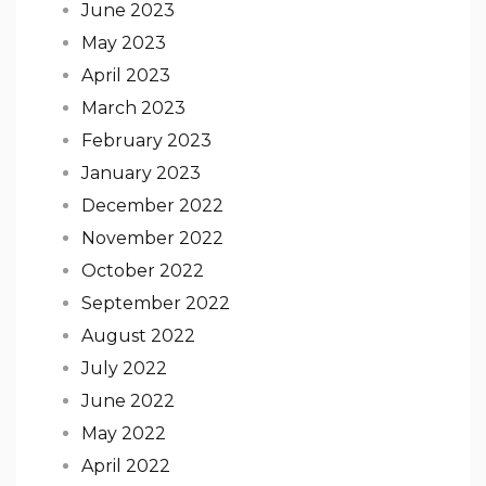
June 2023
May 2023
April 2023
March 2023
February 2023
January 2023
December 2022
November 2022
October 2022
September 2022
August 2022
July 2022
June 2022
May 2022
April 2022