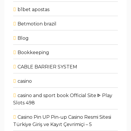
b1bet apostas
Betmotion brazil
Blog
Bookkeeping
CABLE BARRIER SYSTEM
casino
casino and sport book Official Site ᐈ Play
Slots 498
Casino Pin UP Pin-up Casino Resmi Sitesi
Türkiye Giriş ve Kayıt Çevrimiçi – 5