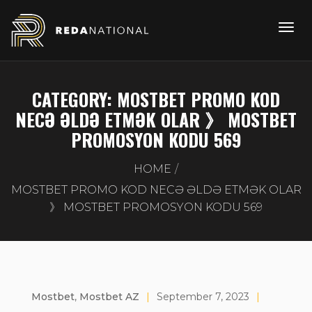
CATEGORY:
MOSTBET PROMO KOD
NECƏ ƏLDƏ ETMƏK OLAR 》 MOSTBET
PROMOSYON KODU 569
HOME
MOSTBET PROMO KOD NECƏ ƏLDƏ ETMƏK OLAR
》 MOSTBET PROMOSYON KODU 569
Mostbet
,
Mostbet AZ
|
September 7, 2023
|