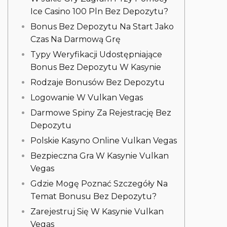
Ice Casino 100 Pln Bez Depozytu?
Bonus Bez Depozytu Na Start Jako
Czas Na Darmową Grę
Typy Weryfikacji Udostępniające
Bonus Bez Depozytu W Kasynie
Rodzaje Bonusów Bez Depozytu
Logowanie W Vulkan Vegas
Darmowe Spiny Za Rejestrację Bez
Depozytu
Polskie Kasyno Online Vulkan Vegas
Bezpieczna Gra W Kasynie Vulkan
Vegas
Gdzie Mogę Poznać Szczegóły Na
Temat Bonusu Bez Depozytu?
Zarejestruj Się W Kasynie Vulkan
Vegas