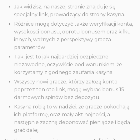
Jak widzisz, na naszej stronie znajduje się
specjalny link, prowadzący do strony kasyna.
Różnice mogą dotyczyć także weryfikacji konta,
wysokości bonusu, obrotu bonusem oraz kilku
innych, ważnych z perspektywy gracza
parametrów.
Tak, jest to jak najbardziej bezpieczne i
niezawodne, oczywiście pod warunkiem, że
korzystamy z godnego zaufania kasyna.
Wszyscy nowi gracze, którzy założą konto
poprzez ten oto link, mogą wybrać bonus 15
darmowych spinów bez depozytu.
Kasyna robią to w nadziei, że gracze pokochają
ich platformę, oraz mały akt hojności, a
następnie zaczną deponować pieniądze i będą
grać dalej.