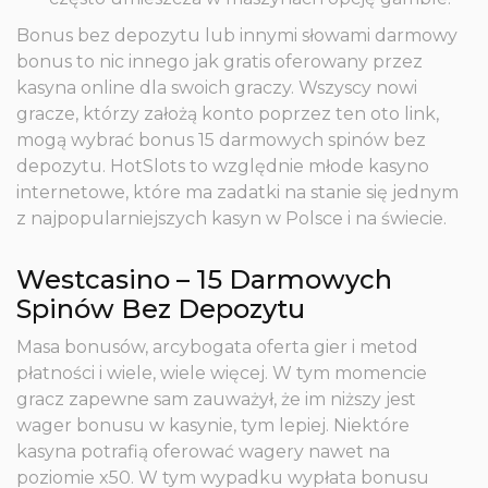
Bonus bez depozytu lub innymi słowami darmowy
bonus to nic innego jak gratis oferowany przez
kasyna online dla swoich graczy. Wszyscy nowi
gracze, którzy założą konto poprzez ten oto link,
mogą wybrać bonus 15 darmowych spinów bez
depozytu. HotSlots to względnie młode kasyno
internetowe, które ma zadatki na stanie się jednym
z najpopularniejszych kasyn w Polsce i na świecie.
Westcasino – 15 Darmowych
Spinów Bez Depozytu
Masa bonusów, arcybogata oferta gier i metod
płatności i wiele, wiele więcej. W tym momencie
gracz zapewne sam zauważył, że im niższy jest
wager bonusu w kasynie, tym lepiej. Niektóre
kasyna potrafią oferować wagery nawet na
poziomie x50. W tym wypadku wypłata bonusu