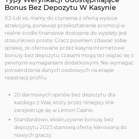
Bonus Bez Depozytu W Kasynie
X3 lub x4, mamy do czynienia z ofertą wysoce
atrakcyjną, ponieważ przekształcenie promocji w
realne środki finansowe dostępne do wypłaty jest
stosunkowo proste. Gracz powinien zdawać sobie
sprawę, że oferowane przez kasyna internetowe
bonusy bez depozytu czasami mogą też wiązać się z
pewnymi wymaganiami dodatkowymi. Nie wymagać
potwierdzenia danych osobowych na etapie
rejestracji profilu.
20 darmowych spinów bez depozytu dla
każdego z Was, który przez niniejszy link
zarejestruje się w Lemon Casino.
Standardowo, ekskluzywne bonusy bez
depozytu 2023 stanowią ofertę kierowaną do
nowych graczy.