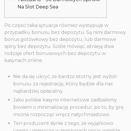
Na Slot Deep Sea
Po części taka sytuacja również występuje w
przypadku bonusu bez depozytu. Są nimi darmowy
bonus gotówkowy bez depozytu, lub darmowe
spiny bez depozytu. Ściśle mówiąc, istnieją dwa
rodzaje ofert bonusowych bez depozytu w
kasynach online.
Nie da się ukryć, że bardzo istotny jest wybór
bonusu za rejestrację, który będzie dla nas
najbardziej opłacalny.
Jako polskie kasyno internetowe zadbaliśmy
bowiem o minimalizację procedur, po to, by grę
można rozpocząć wręcz natychmiastowo.
Ten producent słynie z tego, że wyjątkowo
często umieszcza w maszynach opcję gamble.