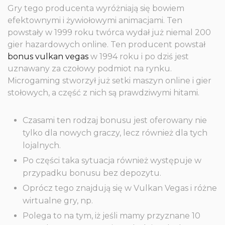
Gry tego producenta wyróżniają się bowiem
efektownymi i żywiołowymi animacjami. Ten
powstały w 1999 roku twórca wydał już niemal 200
gier hazardowych online. Ten producent powstał
bonus vulkan vegas
w 1994 roku i po dziś jest
uznawany za czołowy podmiot na rynku.
Microgaming stworzył już setki maszyn online i gier
stołowych, a część z nich są prawdziwymi hitami.
Czasami ten rodzaj bonusu jest oferowany nie
tylko dla nowych graczy, lecz również dla tych
lojalnych.
Po części taka sytuacja również występuje w
przypadku bonusu bez depozytu.
Oprócz tego znajdują się w Vulkan Vegas i różne
wirtualne gry, np.
Polega to na tym, iż jeśli mamy przyznane 10