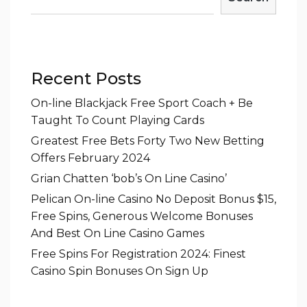
Recent Posts
On-line Blackjack Free Sport Coach + Be
Taught To Count Playing Cards
Greatest Free Bets Forty Two New Betting
Offers February 2024
Grian Chatten ‘bob’s On Line Casino’
Pelican On-line Casino No Deposit Bonus $15,
Free Spins, Generous Welcome Bonuses
And Best On Line Casino Games
Free Spins For Registration 2024: Finest
Casino Spin Bonuses On Sign Up