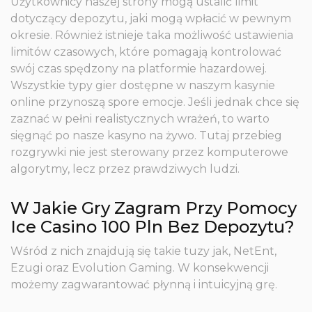
Użytkownicy naszej strony mogą ustalić limit
dotyczący depozytu, jaki mogą wpłacić w pewnym
okresie. Również istnieje taka możliwość ustawienia
limitów czasowych, które pomagają kontrolować
swój czas spędzony na platformie hazardowej.
Wszystkie typy gier dostępne w naszym kasynie
online przynoszą spore emocje. Jeśli jednak chce się
zaznać w pełni realistycznych wrażeń, to warto
sięgnąć po nasze kasyno na żywo. Tutaj przebieg
rozgrywki nie jest sterowany przez komputerowe
algorytmy, lecz przez prawdziwych ludzi.
W Jakie Gry Zagram Przy Pomocy
Ice Casino 100 Pln Bez Depozytu?
Wśród z nich znajdują się takie tuzy jak, NetEnt,
Ezugi oraz Evolution Gaming. W konsekwencji
możemy zagwarantować płynną i intuicyjną grę.