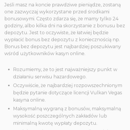
Jeśli masz na koncie prawdziwe pieniądze, zostaną
one zazwyczaj wykorzystane przed środkami
bonusowymi. Często zdarza się, że mamy tylko 24
godziny, albo kilka dni na skorzystanie z bonusu bez
depozytu. Jest to oczywiste, że łatwiej będzie
wypłacić bonus bez depozytu z koniecznością np.
Bonus bez depozytu jest najbardziej poszukiwany
wśród użytkowników kasyn online.
Rozumiemy, że to jest najważniejszy punkt w
działaniu serwisu hazardowego.
Oczywiście, że najbardziej rozpowszechnionym
będzie pytanie dotyczące licencji Vulkan Vegas
kasyna online.
Maksymalną wygraną z bonusów, maksymalną
wysokość poszczególnych zakładów lub
minimalną kwotę wypłaty depozytu.