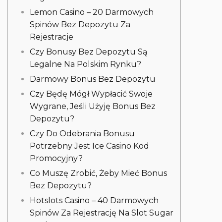
Lemon Casino – 20 Darmowych
Spinów Bez Depozytu Za
Rejestracje
Czy Bonusy Bez Depozytu Są
Legalne Na Polskim Rynku?
Darmowy Bonus Bez Depozytu
Czy Będę Mógł Wypłacić Swoje
Wygrane, Jeśli Użyję Bonus Bez
Depozytu?
Czy Do Odebrania Bonusu
Potrzebny Jest Ice Casino Kod
Promocyjny?
Co Muszę Zrobić, Żeby Mieć Bonus
Bez Depozytu?
Hotslots Casino – 40 Darmowych
Spinów Za Rejestrację Na Slot Sugar