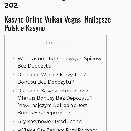
202
Kasyno Online Vulkan Vegas ️ Najlepsze
Polskie Kasyno
Content
Westcasino – 15 Darmowych Spinów
Bez Depozytu
Dlaczego Warto Skorzystać Z
Bonusu Bez Depozytu?
Dlaczego Kasyna Internetowe
Oferują Bonusy Bez Depozytu?
[newline]czym Dokładnie Jest
Bonus Bez Depozytu?
Gry Kasynowe I Producenci
W Jakie Gry Zagram Przy Pomocy