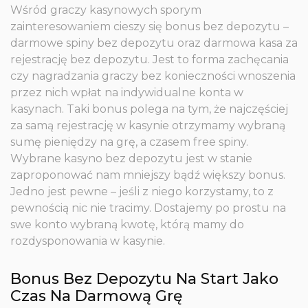
Wśród graczy kasynowych sporym
zainteresowaniem cieszy się bonus bez depozytu –
darmowe spiny bez depozytu oraz darmowa kasa za
rejestrację bez depozytu. Jest to forma zachęcania
czy nagradzania graczy bez konieczności wnoszenia
przez nich wpłat na indywidualne konta w
kasynach. Taki bonus polega na tym, że najczęściej
za samą rejestrację w kasynie otrzymamy wybraną
sumę pieniędzy na grę, a czasem free spiny.
Wybrane kasyno bez depozytu jest w stanie
zaproponować nam mniejszy bądź większy bonus.
Jedno jest pewne – jeśli z niego korzystamy, to z
pewnością nic nie tracimy. Dostajemy po prostu na
swe konto wybraną kwotę, którą mamy do
rozdysponowania w kasynie.
Bonus Bez Depozytu Na Start Jako
Czas Na Darmową Grę