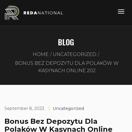
BLOG
HOME
UNCATEGORIZED
BONUS BEZ DEPOZYTU DLA POLAKÓW W
KASYNACH ONLINE 202
September 8, 2023
|
Uncategorized
Bonus Bez Depozytu Dla
Polaków W Kasynach Online