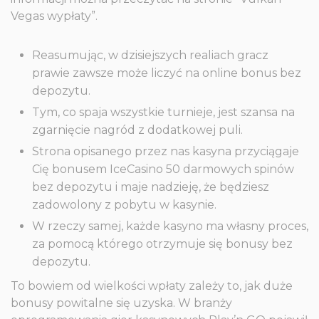
Vegas wypłaty”.
Reasumując, w dzisiejszych realiach gracz
prawie zawsze może liczyć na online bonus bez
depozytu.
Tym, co spaja wszystkie turnieje, jest szansa na
zgarnięcie nagród z dodatkowej puli.
Strona opisanego przez nas kasyna przyciągaje
Cię bonusem IceCasino 50 darmowych spinów
bez depozytu i maje nadzieję, że będziesz
zadowolony z pobytu w kasynie.
W rzeczy samej, każde kasyno ma własny proces,
za pomocą którego otrzymuje się bonusy bez
depozytu.
To bowiem od wielkości wpłaty zależy to, jak duże
bonusy powitalne się uzyska. W branży