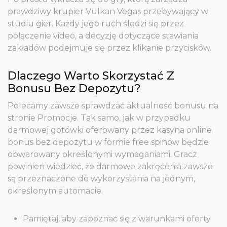
prawdziwy krupier Vulkan Vegas przebywający w
studiu gier. Każdy jego ruch śledzi się przez
połączenie video, a decyzję dotyczące stawiania
zakładów podejmuje się przez klikanie przycisków.
Dlaczego Warto Skorzystać Z
Bonusu Bez Depozytu?
Polecamy zawsze sprawdzać aktualność bonusu na
stronie Promocje. Tak samo, jak w przypadku
darmowej gotówki oferowany przez kasyna online
bonus bez depozytu w formie free spinów będzie
obwarowany określonymi wymaganiami. Gracz
powinien wiedzieć, że darmowe zakręcenia zawsze
są przeznaczone do wykorzystania na jednym,
określonym automacie.
Pamiętaj, aby zapoznać się z warunkami oferty