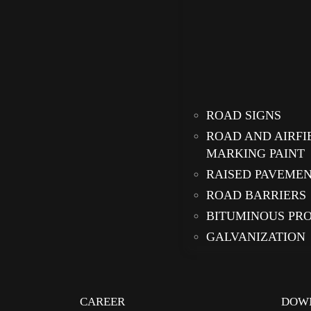
ROAD SIGNS
ROAD AND AIRFI
MARKING PAINT
RAISED PAVEME
ROAD BARRIERS
BITUMINOUS PR
GALVANIZATION
CAREER
DOW