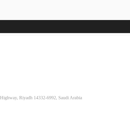
rj Highway, Riyadh 14332-6992, Saudi Arabia