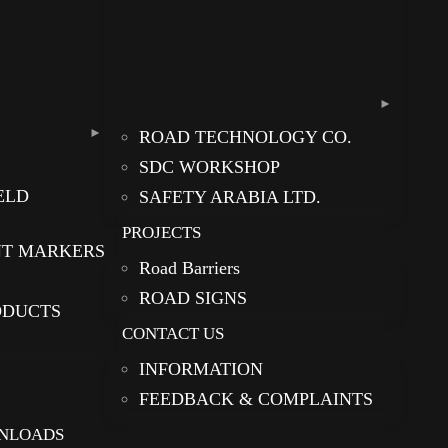
ROAD TECHNOLOGY CO.
SDC WORKSHOP
ELD
SAFETY ARABIA LTD.
PROJECTS
NT MARKERS
Road Barriers
ROAD SIGNS
ODUCTS
CONTACT US
INFORMATION
FEEDBACK & COMPLAINTS
NLOADS