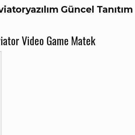
Aviatoryazılım Güncel Tanıtım
iator Video Game Matek