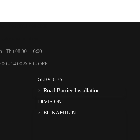
Us: +966 (0)11 498 0888
fo@redanational.com
n - Thu 08:00 - 16:00
9:00 - 14:00 & Fri - OFF
SERVICES
Road Barrier Installation
DIVISION
EL KAMILIN