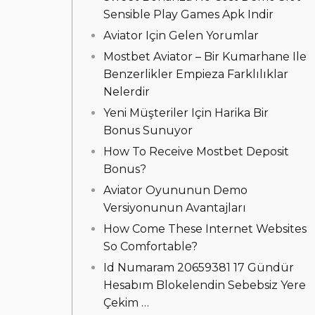
Sensible Play Games Apk Indir
Aviator Için Gelen Yorumlar
Mostbet Aviator – Bir Kumarhane Ile
Benzerlikler Empieza Farklılıklar
Nelerdir
Yeni Müşteriler Için Harika Bir
Bonus Sunuyor
How To Receive Mostbet Deposit
Bonus?
Aviator Oyununun Demo
Versiyonunun Avantajları
How Come These Internet Websites
So Comfortable?
Id Numaram 20659381 17 Gündür
Hesabım Blokelendin Sebebsiz Yere
Çekim …