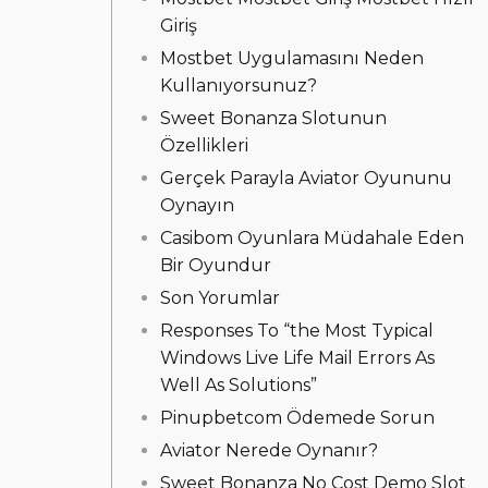
Giriş
Mostbet Uygulamasını Neden
Kullanıyorsunuz?
Sweet Bonanza Slotunun
Özellikleri
Gerçek Parayla Aviator Oyununu
Oynayın
Casibom Oyunlara Müdahale Eden
Bir Oyundur
Son Yorumlar
Responses To “the Most Typical
Windows Live Life Mail Errors As
Well As Solutions”
Pinupbetcom Ödemede Sorun
Aviator Nerede Oynanır?
Sweet Bonanza No Cost Demo Slot