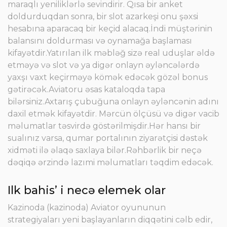
maraqlı yeniliklərlə sevindirir. Qısa bir anket
doldurduqdan sonra, bir slot azarkeşi onu şəxsi
hesabına aparacaq bir keçid alacaq.İndi müştərinin
balansını doldurması və oynamağa başlaması
kifayətdir.Yatırılan ilk məbləğ sizə real uduşlar əldə
etməyə və slot və ya digər onlayn əyləncələrdə
yaxşı vaxt keçirməyə kömək edəcək gözəl bonus
gətirəcək.Aviatoru əsas kataloqda tapa
bilərsiniz.Axtarış çubuğuna onlayn əyləncənin adını
daxil etmək kifayətdir. Mərcün ölçüsü və digər vacib
məlumatlar təsvirdə göstərilmişdir.Hər hansı bir
sualınız varsa, qumar portalının ziyarətçisi dəstək
xidməti ilə əlaqə saxlaya bilər.Rəhbərlik bir neçə
dəqiqə ərzində lazımi məlumatları təqdim edəcək.
Ilk bahis’ i necə elemek olar
Kazinoda (kazinoda) Aviator oyununun
strategiyaları yeni başlayanların diqqətini cəlb edir,