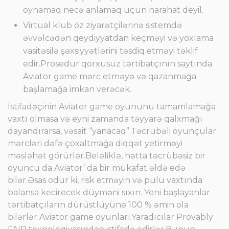
oynamaq necə anlamaq üçün narahat deyil.
Virtual klub öz ziyarətçilərinə sistemdə
əvvəlcədən qeydiyyatdan keçməyi və yoxlama
vasitəsilə şəxsiyyətlərini təsdiq etməyi təklif
edir.Prosedur qorxusuz tərtibatçının saytında
Aviator game mərc etməyə və qazanmağa
başlamağa imkan verəcək.
İstifadəçinin Aviator game oyununu tamamlamağa
vaxtı olmasa və eyni zamanda təyyarə qalxmağı
dayandırarsa, vəsait “yanacaq”.Təcrübəli oyunçular
mərcləri dəfə çoxaltmağa diqqət yetirməyi
məsləhət görürlər.Beləliklə, hətta təcrübəsiz bir
oyuncu da Aviator’ da bir mükafat əldə edə
bilər.Əsas odur ki, risk etməyin və pulu vaxtında
balansa kecirecek düyməni sıxın. Yeni başlayanlar
tərtibatçıların dürüstlüyünə 100 % əmin ola
bilərlər.Aviator game oyunları.Yaradıcılar Provably