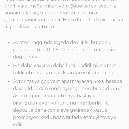
profil yaratmağa imkan verir Şəbəkə fəaliyyətiniz
anonim olacaq, brauzer məlumatlarınızın
şifrələnməsini təmin edir. Həm də bulud saxlama və
digər cihazlara ötürmə.
Aviator haqqında saytda deyilir ki, buradakı
çarpanların xətti X500-ə qədər artırılır, lakin bu
doğru deyil.
Biz daha yaxşı və daha fərdiləşdirilmiş xidmət
təklif etmək üçün kukilərdən istifadə edirik.
Avtorizasiya çox vaxt aparmayacaq.Şəxsi hesaba
daxil olduqdan sonra oyunçu hesabı doldura və
Aviator game mərc etməyə başlaya
bilər.Bukmeker kontorunun rəhbərliyi ilk
depozitə daha cox əlavə gətirəcək xüsusi
promosyon kodundan istifadə etməyi tövsiyə
edir.