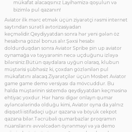
mükafat alacaqsınız Layihəmizə qoşulun və
bizimlə pul qazanın!
Aviator ilk mərc etmək üçün ziyarətçi rəsmi internet
saytından sürətli avtorizasiyadan
keçməlidir.Qeydiyyatdan sonra hər yeni gələn öz
hesabına gözəl bonus alır.Şəxsi hesabı
doldurduqdan sonra Aviator Spribe pin up aviator
oynamağa və təyyarənin necə uçduğunu izləyə
bilərsiniz.Bütün qaydalara uyğun olaraq, klubun
müştərisi şübhəsiz ki, çoxdan gözlənilən pul
mükafatını alacaq.Ziyarətçilər üçün Mosbet Aviator
game game demo versiyası da mövcuddur. Bu
halda müştərinin sistemdə qeydiyyatdan keçməsinə
ehtiyac yoxdur. Hər hansı digər onlayn qumar
əyləncələrində olduğu kimi, Aviator oyna da yalnız
diqqətli istifadəçi uğur qazana və böyük cekpot
qazana bilər.Təcrübəli qumarbazlar proqramın
nüanslarını əvvəlcədən öyrənməyi və ya demo