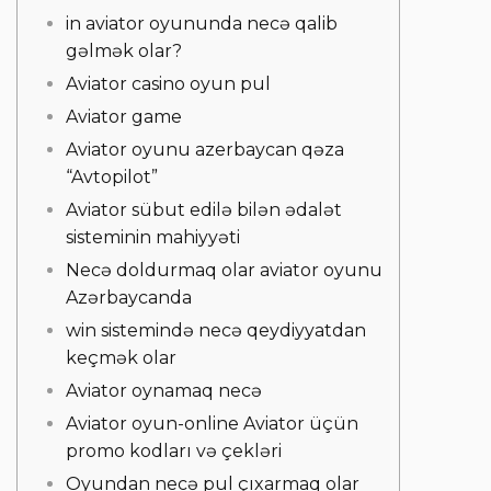
in aviator oyununda necə qalib
gəlmək olar?
Aviator casino oyun pul
Aviator game
Aviator oyunu azerbaycan qəza
“Avtopilot”
Aviator sübut edilə bilən ədalət
sisteminin mahiyyəti
Necə doldurmaq olar aviator oyunu
Azərbaycanda
win sistemində necə qeydiyyatdan
keçmək olar
Aviator oynamaq necə
Aviator oyun-online Aviator üçün
promo kodları və çekləri
Oyundan necə pul çıxarmaq olar