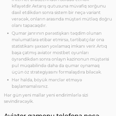
kifayətdir.Axtarış qutusuna müvafiq sorğunu
daxil etdikdən sonra sistem bir neçə variant
verəcək, onların arasında müştəri mütləq doğru
olanı tapacaqdır.
Qumar janrının pərəstişkarı təqdim olunan
məlumatlara etibar etmirsə, tərtibatçılar ona
statistikanı şəxsən yoxlamaq imkanı verir.Artıq
başa çatmış aviator mostbet oyunları
öyrəndikdən sonra onlayn kazinonun müştərisi
pul müqabilində daha da qumar oynamaq
üçün öz strategiyasını formalaşdıra biləcək.
Hər halda, böyük mərclər etməyə
başlamamalısınız.
Hər gün yeni mallar yeni endirimlərlə sizi
sevindirəcəyik.
Aviator gamenu telefona necə