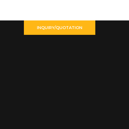
INQUIRY/QUOTATION