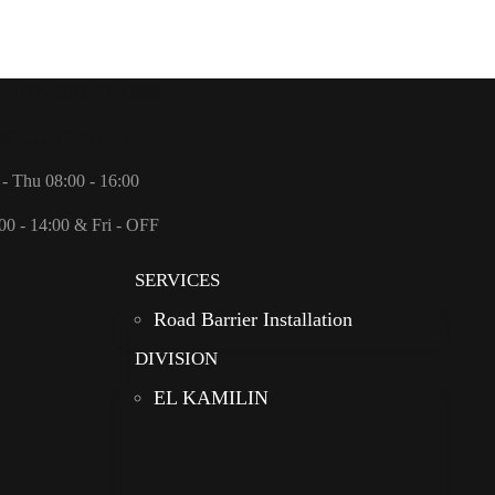
s: +966 (0)11 498 0888
o@redanational.com
- Thu 08:00 - 16:00
00 - 14:00 & Fri - OFF
SERVICES
Road Barrier Installation
DIVISION
EL KAMILIN