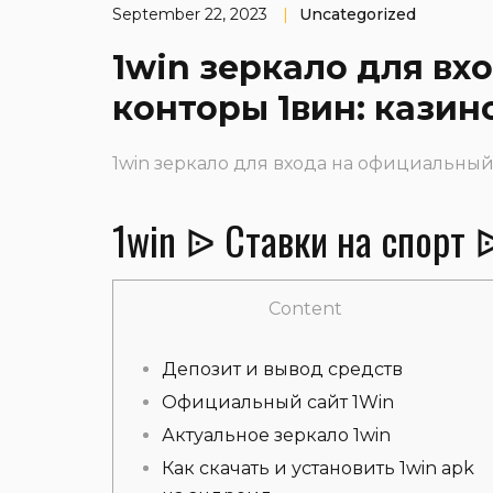
September 22, 2023
|
Uncategorized
1win зеркало для в
конторы 1вин: казино
1win зеркало для входа на официальный 
1win ᐉ Ставки на спорт
Content
Депозит и вывод средств
Официальный сайт 1Win
Актуальное зеркало 1win
Как скачать и установить 1win apk