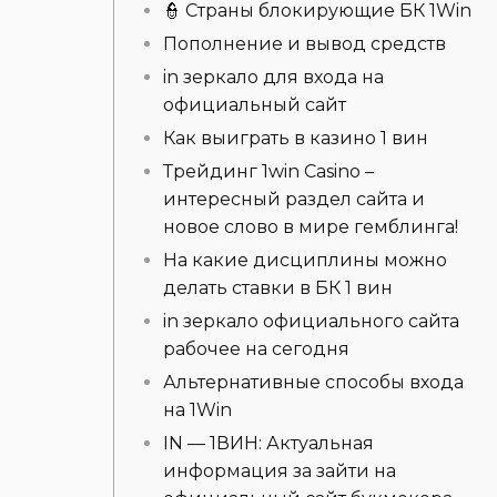
👮 Страны блокирующие БК 1Win
Пополнение и вывод средств
in зеркало для входа на
официальный сайт
Как выиграть в казино 1 вин
Трейдинг 1win Casino –
интересный раздел сайта и
новое слово в мире гемблинга!
На какие дисциплины можно
делать ставки в БК 1 вин
in зеркало официального сайта
рабочее на сегодня
Альтернативные способы входа
на 1Win
IN — 1ВИН: Актуальная
информация за зайти на