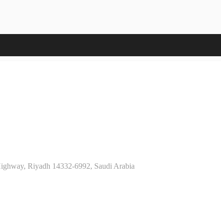
j Highway, Riyadh 14332-6992, Saudi Arabia