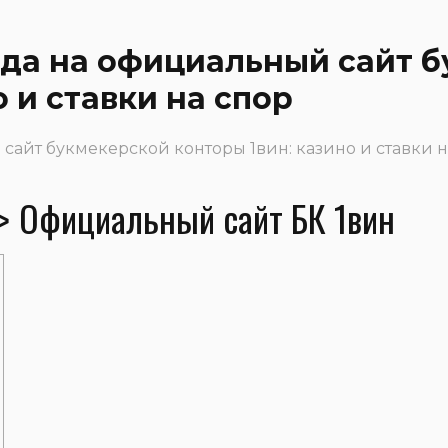
хода на официальный сайт 
 и ставки на спор
сайт букмекерской конторы 1вин: казино и ставки н
 ᐉ Официальный сайт БК 1вин