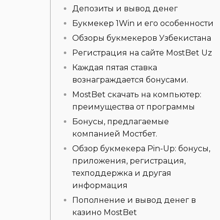
Депозиты и вывод денег
Букмекер 1Win и его особенности
Обзоры букмекеров Узбекистана
Регистрация на сайте MostBet Uz
Каждая пятая ставка
вознаграждается бонусами.
MostBet скачать на компьютер:
преимущества от программы
Бонусы, предлагаемые
компанией Мостбет.
Обзор букмекера Pin-Up: бонусы,
приложения, регистрация,
техподдержка и другая
информация
Пополнение и вывод денег в
казино MostBet