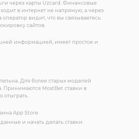
ьги через карты Uzcard. Финансовые
одит в интернет не напрямую, а через
 оператор видит, что вы связываетесь
окировку сайтов.
ишней информацией, имеет простое и
ательна. Для более старых моделей
в. Принимаются MostBet ставки в
о отыграть.
ина App Store.
 данные и начать делать ставки.