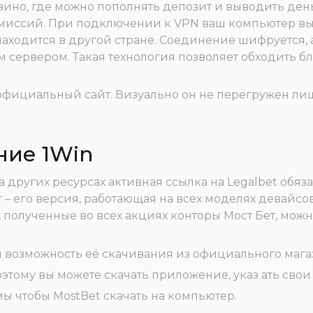
зино, где можно пополнять депозит и выводить ден
омиссий. При подключении к VPN ваш компьютер вых
ходится в другой стране. Соединение шифруется, а
м сервером. Такая технология позволяет обходить бл
 официальный сайт. Визуально он не перегружен л
ие 1Win
 других ресурсах активная ссылка на Legalbet обяз
 – его версия, работающая на всех моделях девайсо
 полученные во всех акциях конторы Мост Бет, можн
 возможность её скачивания из официального магаз
оэтому вы можете скачать приложение, указ ать свои
 чтобы MostBet скачать на компьютер.