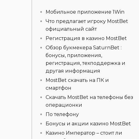
Мобильное приложение 1Win
Что предлагает игроку MostBet
официальный сайт
Регистрация в казино MostBet
Обзор букмекера SaturnBet :
бонусы, приложения,
регистрация, техподдержка и
другая информация
MostBet скачать на ПК и
смартфон
Скачать MostBet на телефоны без
операционки
По телефону
Бонусы и акции казино MostBet
Казино Император – стоит ли