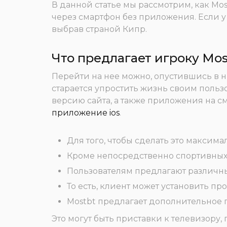
В данной статье мы рассмотрим, как Mos
через смартфон без приложения. Если у
выбрав страной Кипр.
Что предлагает игроку Mo
Перейти на нее можно, опустившись в 
старается упростить жизнь своим поль
версию сайта, а также приложения на с
приложение ios
.
Для того, чтобы сделать это максима
Кроме непосредственно спортивных п
Пользователям предлагают различны
То есть, клиент может установить про
Mostbt предлагает дополнительное п
Это могут быть приставки к телевизору,