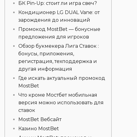
БК Pin-Up: стоит ли игра свеч?
Кондиционер LG DUAL Vane: от
зарождения до инноваций
Промокод MostBet — бонусные
предложения для игроков
Обзор букмекера Лига Ставок :
бонусы, приложения,
регистрация, техподдержка и
другая информация
Где искать актуальный промокод
MostBet
Что кроме Мостбет мобильная
версия можно использовать для
ставок
MostBet Вебсайт
Казино MostBet