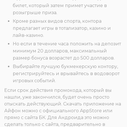
билет, который затем примет участие в
розыгрыше приза.
Кроме разных видов спорта, контора
предлагает игры в тотализатор, казино и
лайв-казино.
Но если в течение часа положить на депозит
минимум 20 долларов, максимальный
размер бонуса возрастет до 500 долларов.
Выбирайте лучшую букмекерскую контору,
регистрируйтесь и врывайтесь в водоворот
игровых событий.
Если срок действия промокода, который вы
нашли, уже закончился, будет очень просто
отыскать действующий. Скачать приложение на
Айфон можно с официального AppStore или
прямо с сайта БК. Для Андроида это можно
сделать только с сайта, предварительно в