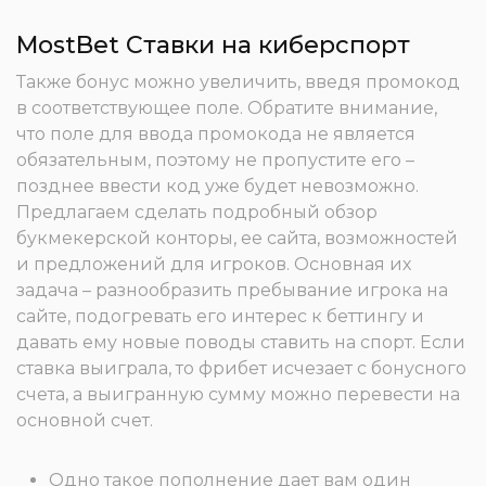
MostBet Ставки на киберспорт
Также бонус можно увеличить, введя промокод
в соответствующее поле. Обратите внимание,
что поле для ввода промокода не является
обязательным, поэтому не пропустите его –
позднее ввести код уже будет невозможно.
Предлагаем сделать подробный обзор
букмекерской конторы, ее сайта, возможностей
и предложений для игроков. Основная их
задача – разнообразить пребывание игрока на
сайте, подогревать его интерес к беттингу и
давать ему новые поводы ставить на спорт. Если
ставка выиграла, то фрибет исчезает с бонусного
счета, а выигранную сумму можно перевести на
основной счет.
Одно такое пополнение дает вам один