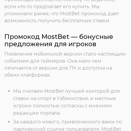
если кто-то предлагает его купить. Мы
упоминали ранее, что MostBet промокод дает
возможность получить бесплатные ставки.
Промокод MostBet — бонусные
предложения для игроков
Появление мобильной версии стало настоящим
событием для геймеров. Она мало чем
отличается от версии для ПК и доступна на
обеих платформах.
Мы считаем MostBet лучшей конторой для
ставок на спорт в Узбекистане, и местные
игроки полностью согласны с мнением
редакции портала.
За каждого нового, привлеченного вами по
партнерской ссылке пользователя, MostBet