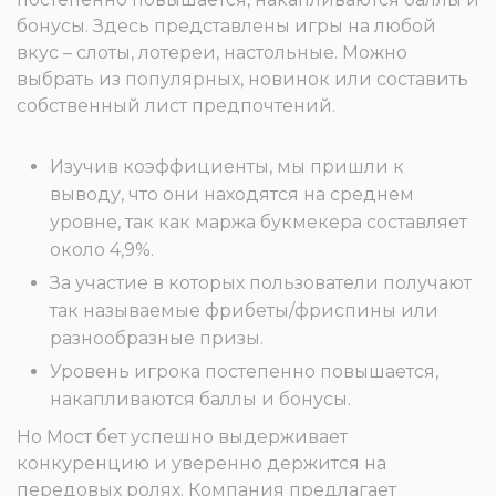
бонусы. Здесь представлены игры на любой
вкус – слоты, лотереи, настольные. Можно
выбрать из популярных, новинок или составить
собственный лист предпочтений.
Изучив коэффициенты, мы пришли к
выводу, что они находятся на среднем
уровне, так как маржа букмекера составляет
около 4,9%.
За участие в которых пользователи получают
так называемые фрибеты/фриспины или
разнообразные призы.
Уровень игрока постепенно повышается,
накапливаются баллы и бонусы.
Но Мост бет успешно выдерживает
конкуренцию и уверенно держится на
передовых ролях. Компания предлагает