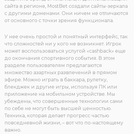
сайта в регионе, MostBet создали сайты-зеркала
с другими доменами. Они ничем не отличаются
от основного с точки зрения функционала.
У нее очень простой и понятный интерфейс, так
что сложностей ни у кого не возникнет. Игрок
может воспользоваться услугой «cashback» еще
до окончания спортивного события. В этом
разделе пользователям предлагаются
множество азартных развлечений в прямом
эфире. Можно играть в баккара, рулетку,
блекджек и другие игры, используя ПК или
приложение на мобильном устройстве. Мы
убеждены, что совершенные технологии сами
по себе не могут быть высшей ценностью.
Техника, которая делает прогресс частью
повседневной жизни, – вот что по-настоящему
важно.