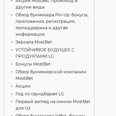
Акции MostBet: промокод и
другие виды
Обзор букмекера Pin-Up: бонусы,
приложения, регистрация,
техподдержка и другая
информация
Зеркала MostBet
УСТОЙЧИВОЕ БУДУЩЕЕ С
ПРОДУКТАМИ LG
Бонусы MostBet
Обзор букмекерской компании
MostBet
Акции
Гид по саундбарам LG
Первый взгляд на линию MostBet
для Uz
Обзор букмекера 1xBet : бонусы,