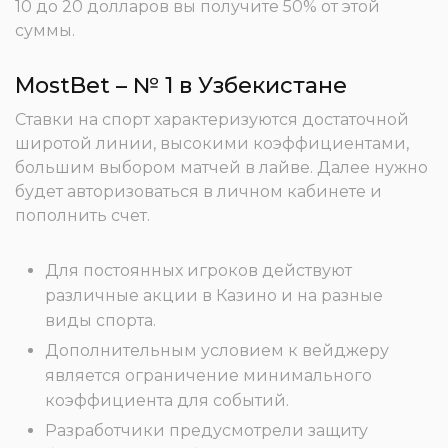
10 до 20 долларов вы получите 50% от этой
суммы.
MostBet – № 1 в Узбекистане
Ставки на спорт характеризуются достаточной
широтой линии, высокими коэффициентами,
большим выбором матчей в лайве. Далее нужно
будет авторизоваться в личном кабинете и
пополнить счет.
Для постоянных игроков действуют
различные акции в Казино и на разные
виды спорта.
Дополнительным условием к вейджеру
является ограничение минимального
коэффициента для событий.
Разработчики предусмотрели защиту