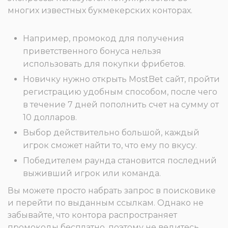
многих известных букмекерских конторах.
Например, промокод для получения
приветственного бонуса нельзя
использовать для покупки фрибетов.
Новичку нужно открыть MostBet сайт, пройти
регистрацию удобным способом, после чего
в течение 7 дней пополнить счет на сумму от
10 долларов.
Выбор действительно большой, каждый
игрок сможет найти то, что ему по вкусу.
Победителем раунда становится последний
выживший игрок или команда.
Вы можете просто набрать запрос в поисковике
и перейти по выданным ссылкам. Однако не
забывайте, что контора распространяет
промокоды бесплатно, поэтому не ведитесь,