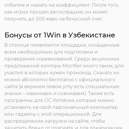
событие и нажать на коэффициент. После того,
как игрок прошел регистрацию, он может
получить до 300 евро на бонусный счет.
Бонусы от 1Win в Узбекистане
В столице появляются площадки, оснащенные
всем необходимым для подготовки и
проведения соревнований. Среди акционных
предложений конторы Мостбет много таких, для
участия в которых нужен промокод. Скачать их
можно абсолютно бесплатно с официального
сайта (в верхнем левом углу есть специальные
значки – нажимаем и скачиваем). Также есть
программы для ОС Windows, которые можно
установить на свой персональный компьютер
или гаджеты с этой операционкой. Для
распределения нагрузки на сайте, чтобы
защитить бренд от плагиата, и для локализации