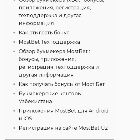
приложения, регистрация,
техподдержка и другая
информация
Как отыграть бонус
MostBet Техподдержка
Обзор букмекера MostBet :
бонусы, приложения,
регистрация, техподдержка и
другая информация
Как получать бонусы от Мост Бет
Букмекерские конторы
Узбекистана
Приложения MostBet для Android
и iOS
Регистрация на сайте MostBet Uz