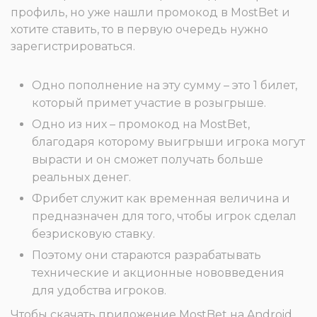
профиль, но уже нашли промокод в MostBet и
хотите ставить, то в первую очередь нужно
зарегистрироваться.
Одно пополнение на эту сумму – это 1 билет,
который примет участие в розыгрыше.
Одно из них – промокод на MostBet,
благодаря которому выигрыши игрока могут
вырасти и он сможет получать больше
реальных денег.
Фрибет служит как временная величина и
предназначен для того, чтобы игрок сделал
безрисковую ставку.
Поэтому они стараются разрабатывать
технические и акционные нововведения
для удобства игроков.
Чтобы скачать приложение MostBet на Android,