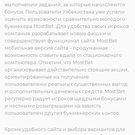
выполнении заданий, за которые начисляются
бонусы. Пользователи Узбекистана уже успели
оценить возможности сравнительно молодого
букмекера MostBet. Для удобства своих игроков
компания разрабатывает новые фишки и
совершенствует функционал сайта. MostBet
мобильная версия сайта – продуманная
возможность ставить вдали от стационарного
компьютера. Отметим, что MostBet
организовывает действительно стоящие акции,
ориентированные на получение
пользователями реальных существенных выгод
и дополнительных денежных средств. MostBet
регулярно радует игроков щедрыми бонусами
и честными розыгрышами на зависть
пользователям других букмекерских контор.
Кроме удобного сайта и выбора вариантов для