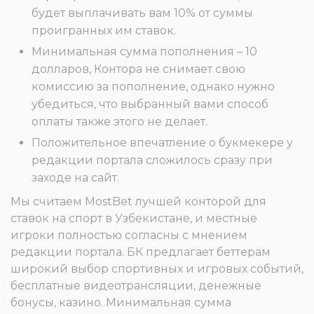
будет выплачивать вам 10% от суммы
проигранных им ставок.
Минимальная сумма пополнения – 10
долларов, Контора не снимает свою
комиссию за пополнение, однако нужно
убедиться, что выбранный вами способ
оплаты также этого не делает.
Положительное впечатление о букмекере у
редакции портала сложилось сразу при
заходе на сайт.
Мы считаем MostBet лучшей конторой для
ставок на спорт в Узбекистане, и местные
игроки полностью согласны с мнением
редакции портала. БК предлагает беттерам
широкий выбор спортивных и игровых событий,
бесплатные видеотрансляции, денежные
бонусы, казино. Минимальная сумма