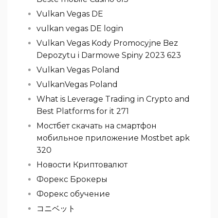
Vulkan Vegas DE
vulkan vegas DE login
Vulkan Vegas Kody Promocyjne Bez
Depozytu i Darmowe Spiny 2023 623
Vulkan Vegas Poland
VulkanVegas Poland
What is Leverage Trading in Crypto and
Best Platforms for it 271
Мостбет скачать на смартфон
мобильное приложение Mostbet apk
320
Новости Криптовалют
Форекс Брокеры
Форекс обучение
コニベット