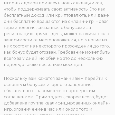
игорных домов привлечь новых вкладчиков,
чтобы поддерживать свою активность. Это как
бесплатный доход или криптовалюта, или даже
они бесплатно вращаются из онлайн-игр. Новая
терминология, связанная с бонусами за
регистрацию прямо здесь, может различаться в
зависимости от местоположения, но многие из
них состоят из некоторого прохождения до того,
как бонус будет отозван. Требование может быть
всего за 7 дней, но обычно это до нескольких
недель, а также несколько месяцев.
Поскольку вам кажется заманчивым перейти к
основным бонусам игорного заведения,
обязательно ознакомьтесь с партнерским
соглашением. Прямо здесь, скорее всего, будет
добавлена ​​​​группа квалифицированных онлайн-
игр, ограничение в час или около того и