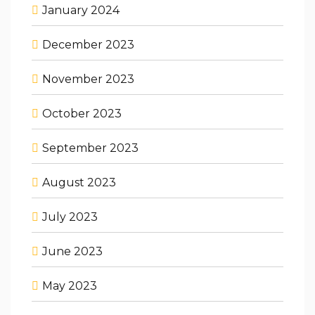
January 2024
December 2023
November 2023
October 2023
September 2023
August 2023
July 2023
June 2023
May 2023