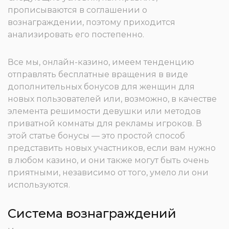
прописываются в соглашении о
вознаграждении, поэтому приходится
анализировать его постепенно.
Все мы, онлайн-казино, имеем тенденцию
отправлять бесплатные вращения в виде
дополнительных бонусов для женщин для
новых пользователей или, возможно, в качестве
элемента решимости девушки или методов
приватной комнаты для рекламы игроков. В
этой статье бонусы — это простой способ
представить новых участников, если вам нужно
в любом казино, и они также могут быть очень
приятными, независимо от того, умело ли они
используются.
Система вознаграждений