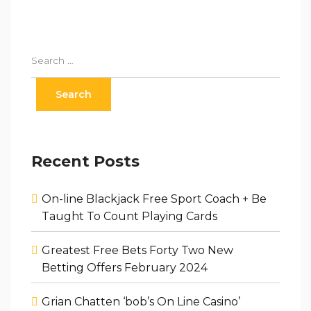
Recent Posts
On-line Blackjack Free Sport Coach + Be
Taught To Count Playing Cards
Greatest Free Bets Forty Two New
Betting Offers February 2024
Grian Chatten ‘bob’s On Line Casino’