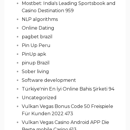
Mostbet: India's Leading Sportsbook and
Casino Destination 959
NLP algorithms
Online Dating
pagbet brazil
Pin Up Peru
PinUp apk
pinup Brazil
Sober living
Software development
Türkiye'nin En İyi Online Bahis Şirketi 94
Uncategorized
Vulkan Vegas Bonus Code 50 Freispiele
Für Kunden 2022 473
Vulkan Vegas Casino Android APP Die
Beste mobile Casino 613