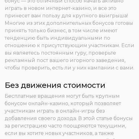
бонус — это отличный способ начать активно
играть в новом интернет-казино, и все это
принесет вам пользу для крупного выигрыша!
Многие из этих дополнительных бонусов готовы
принять только бизнес, в том числе имеют
тенденцию быть индивидуальными по
отношению к присутствующим участникам. Если
вы являетесь постоянным гуру, проверьте
рекламный пост вашего игорного заведения,
чтобы проверить, есть ли у них кампании с вами.
Без движения стоимости
Бесплатные вращения могут быть крупным
бонусом онлайн-казино, который позволяет
участникам играть в онлайн-игры без
добавления своего дохода. В этой статье бонусы
за регистрацию часто поощряются текущими,
если вы хотите новых участников, а также