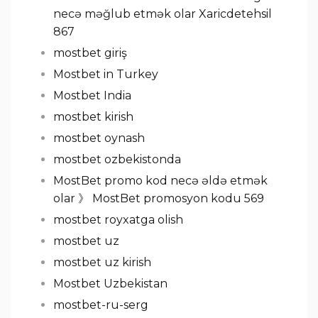
necə məğlub etmək olar Xaricdetehsil
867
mostbet giriş
Mostbet in Turkey
Mostbet India
mostbet kirish
mostbet oynash
mostbet ozbekistonda
MostBet promo kod necə əldə etmək
olar 》 MostBet promosyon kodu 569
mostbet royxatga olish
mostbet uz
mostbet uz kirish
Mostbet Uzbekistan
mostbet-ru-serg