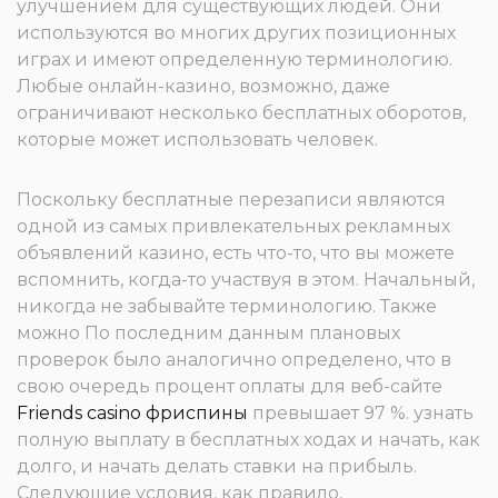
улучшением для существующих людей. Они
используются во многих других позиционных
играх и имеют определенную терминологию.
Любые онлайн-казино, возможно, даже
ограничивают несколько бесплатных оборотов,
которые может использовать человек.
Поскольку бесплатные перезаписи являются
одной из самых привлекательных рекламных
объявлений казино, есть что-то, что вы можете
вспомнить, когда-то участвуя в этом. Начальный,
никогда не забывайте терминологию. Также
можно По последним данным плановых
проверок было аналогично определено, что в
свою очередь процент оплаты для веб-сайте
Friends casino фриспины
превышает 97 %. узнать
полную выплату в бесплатных ходах и начать, как
долго, и начать делать ставки на прибыль.
Следующие условия, как правило,