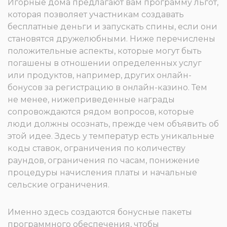
Игорные дома предлагают вам программу льгот,
которая позволяет участникам создавать
бесплатные деньги и запускать спины, если они
становятся дружелюбными. Ниже перечислены
положительные аспекты, которые могут быть
погашены в отношении определенных услуг
или продуктов, например, других онлайн-
бонусов за регистрацию в онлайн-казино. Тем
не менее, нижеприведенные награды
сопровождаются рядом вопросов, которые
люди должны осознать, прежде чем объявить об
этой идее. Здесь у температур есть уникальные
коды ставок, ограничения по количеству
раундов, ограничения по часам, понижение
процедуры начисления платы и начальные
сельские ограничения.
Именно здесь создаются бонусные пакеты
программного обеспечения, чтобы