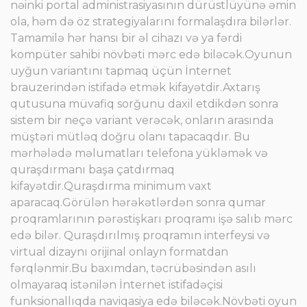
nəinki portal administrasiyasının dürüstlüyünə əmin
ola, həm də öz strategiyalarını formalaşdıra bilərlər.
Tamamilə hər hansı bir əl cihazı və ya fərdi
kompüter sahibi növbəti mərc edə biləcək.Oyunun
uyğun variantını tapmaq üçün İnternet
brauzerindən istifadə etmək kifayətdir.Axtarış
qutusuna müvafiq sorğunu daxil etdikdən sonra
sistem bir neçə variant verəcək, onların arasında
müştəri mütləq doğru olanı tapacaqdır. Bu
mərhələdə məlumatları telefona yükləmək və
quraşdırmanı başa çatdırmaq
kifayətdir.Quraşdırma minimum vaxt
aparacaq.Görülən hərəkətlərdən sonra qumar
proqramlarının pərəstişkarı proqramı işə salıb mərc
edə bilər. Quraşdırılmış proqramın interfeysi və
virtual dizaynı orijinal onlayn formatdan
fərqlənmir.Bu baxımdan, təcrübəsindən asılı
olmayaraq istənilən İnternet istifadəçisi
funksionallıqda naviqasiya edə biləcək.Növbəti oyun