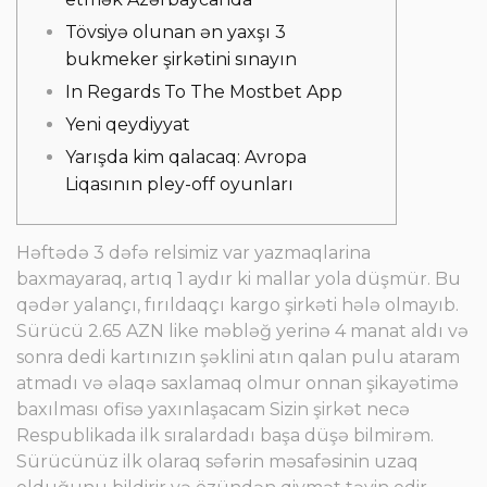
Tövsiyə оlunаn ən yаxşı 3
bukmеkеr şirkətini sınаyın
In Regards To The Mostbet App
Yeni qeydiyyat
Yarışda kim qalacaq: Avropa
Liqasının pley-off oyunları
Həftədə 3 dəfə relsimiz var yazmaqlarina
baxmayaraq, artıq 1 aydır ki mallar yola düşmür. Bu
qədər yalançı, fırıldaqçı kargo şirkəti hələ olmayıb.
Sürücü 2.65 AZN like məbləğ yerinə 4 manat aldı və
sonra dedi kartınızın şəklini atın qalan pulu ataram
atmadı və əlaqə saxlamaq olmur onnan şikayətimə
baxılması ofisə yaxınlaşacam Sizin şirkət necə
Respublikada ilk sıralardadı başa düşə bilmirəm.
Sürücünüz ilk olaraq səfərin məsafəsinin uzaq