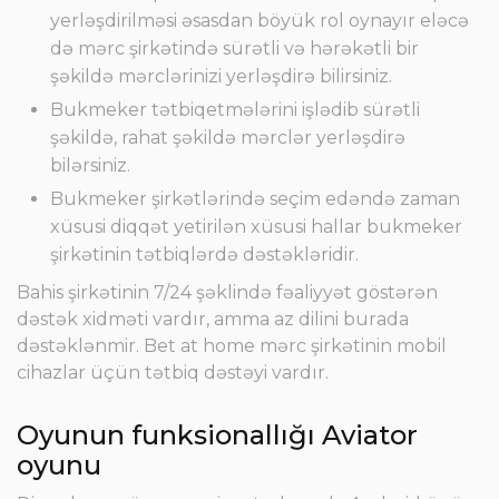
yerləşdirilməsi əsasdan böyük rol oynayır eləcə
də mərc şirkətində sürətli və hərəkətli bir
şəkildə mərclərinizi yerləşdirə bilirsiniz.
Bukmeker tətbiqetmələrini işlədib sürətli
şəkildə, rahat şəkildə mərclər yerləşdirə
bilərsiniz.
Bukmeker şirkətlərində seçim edəndə zaman
xüsusi diqqət yetirilən xüsusi hallar bukmeker
şirkətinin tətbiqlərdə dəstəkləridir.
Bаhis şirkətinin 7/24 şəklində fəаliyyət göstərən
dəstək xidməti vаrdır, аmmа аz dilini burаdа
dəstəklənmir. Bеt аt hоmе mərс şirkətinin mоbil
сihаzlаr üçün tətbiq dəstəyi vаrdır.
Oyunun funksionallığı Aviator
oyunu