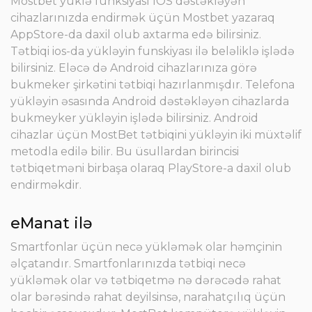
Mostbet yüklə funksiyası IOS dəstəkləyən
cihazlarınızda endirmək üçün Mostbet yazaraq
AppStore-da daxil olub axtarma edə bilirsiniz.
Tətbiqi ios-da yükləyin funskiyası ilə beləliklə işlədə
bilirsiniz. Eləcə də Android cihazlarınıza görə
bukmeker şirkətini tətbiqi hazırlanmışdır. Telefona
yükləyin əsasında Android dəstəkləyən cihazlarda
bukmeyker yükləyin işlədə bilirsiniz. Android
cihazlar üçün MostBet tətbiqini yükləyin iki müxtəlif
metodla edilə bilir. Bu üsullardan birincisi
tətbiqetməni birbaşa olaraq PlayStore-a daxil olub
endirməkdir.
eManat ilə
Smartfonlar üçün necə yükləmək olar həmçinin
əlçatandır. Smartfonlarınızda tətbiqi necə
yükləmək olar və tətbiqetmə nə dərəcədə rahat
olar bərəsində rahat deyilsinsə, narahatçılıq üçün