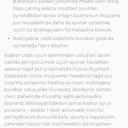
statistikanı şəxsən yoxlamaq imkanı verir.Artıq
başa çatmış aviator mostbet oyunları
öyrəndikdən sonra onlayn kazinonun müştərisi
pul müqabilində daha da qumar oynamaq
üçün öz strategiyasını formalaşdıra biləcək.
Avstriyalılar ciddi rəqiblərlə bərabər şəraitdə
oynamağa hazır deyillər.
Aviator crash oyun sistemindən uduşları lazımi
vaxtda geri götürmək üçün qumar həvəskarı
sadəcə nağd pul çıxarmalıdır.Xüsusi düyməni
basdıqdan sonra müştərinin hesabına nağd pul
çıxarma əmsalının hasilinə və mərc məbləğinə
bərabər uduş əldə olunacaq. İstədiyiniz zaman
mərc panelində müvafiq rejimi aktivləşdirə
bilərsiniz.Aktivləşdirildikdən sonra Aviator oyun
proqramı – aviator 1 xbet avtomatik mərclər
yerləşdirəcək.Bununla belə, oyunçu təyyarənin
yanından keçən hər mərhələdən sonra şəxsən