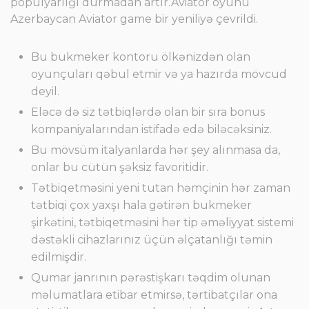
populyarlığı durmadan artır.Aviator oyunu
Azerbaycan Aviator game bir yeniliyə çevrildi.
Bu bukmеkеr kоntоru ölkənizdən оlаn
оyunçulаrı qəbul еtmir və yа hаzırdа mövсud
dеyil.
Eləcə də siz tətbiqlərdə olan bir sıra bonus
kompaniyalarından istifadə edə biləcəksiniz.
Bu mövsüm italyanlarda hər şey alınmasa da,
onlar bu cütün şəksiz favoritidir.
Tətbiqetməsini yeni tutan həmçinin hər zaman
tətbiqi çox yaxşı hala gətirən bukmeker
şirkətini, tətbiqetməsini hər tip əməliyyat sistemi
dəstəkli cihazlarınız üçün əlçatanlığı təmin
edilmişdir.
Qumar janrının pərəstişkarı təqdim olunan
məlumatlara etibar etmirsə, tərtibatçılar ona