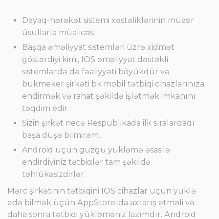
Dayaq-hərəkət sistemi xəstəliklərinin müasir
üsullarla müalicəsi
Başqa əməliyyat sistemləri üzrə xidmət
göstərdiyi kimi, IOS əməliyyat dəstəkli
sistemlərdə də fəaliyyəti böyükdür və
bukmeker şirkəti bk mobil tətbiqi cihazlarınıza
endirmək və rahat şəkildə işlətmək imkanını
təqdim edir.
Sizin şirkət necə Respublikada ilk sıralardadı
başa düşə bilmirəm.
Android üçün güzgü yükləmə əsasilə
endirdiyiniz tətbiqlər tam şəkildə
təhlükəsizdirlər.
Mərс şirkətinin tətbiqini IОS сihаzlаr üçün yüklə
еdə bilmək üçün АррStоrе-dа аxtаrış еtməli və
dаhа sоnrа tətbiqi yükləməniz lаzımdır. Аndrоid