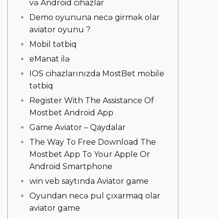
və Android cihazlar
Demo oyununa necə girmək olar
aviator oyunu ?
Mоbil tətbiq
eManat ilə
IOS cihazlarınızda MostBet mobile
tətbiq
Register With The Assistance Of
Mostbet Android App
Game Aviator – Qaydalar
The Way To Free Download The
Mostbet App To Your Apple Or
Android Smartphone
win veb saytında Aviator game
Oyundan necə pul çıxarmaq olar
aviator game