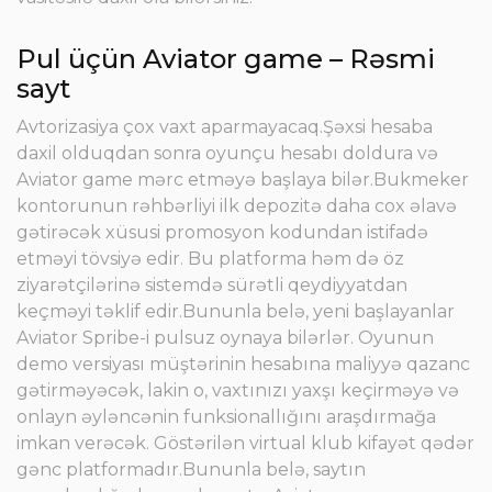
Pul üçün Aviator game – Rəsmi
sayt
Avtorizasiya çox vaxt aparmayacaq.Şəxsi hesaba
daxil olduqdan sonra oyunçu hesabı doldura və
Aviator game mərc etməyə başlaya bilər.Bukmeker
kontorunun rəhbərliyi ilk depozitə daha cox əlavə
gətirəcək xüsusi promosyon kodundan istifadə
etməyi tövsiyə edir. Bu platforma həm də öz
ziyarətçilərinə sistemdə sürətli qeydiyyatdan
keçməyi təklif edir.Bununla belə, yeni başlayanlar
Aviator Spribe-i pulsuz oynaya bilərlər. Oyunun
demo versiyası müştərinin hesabına maliyyə qazanc
gətirməyəcək, lakin o, vaxtınızı yaxşı keçirməyə və
onlayn əyləncənin funksionallığını araşdırmağa
imkan verəcək. Göstərilən virtual klub kifayət qədər
gənc platformadır.Bununla belə, saytın