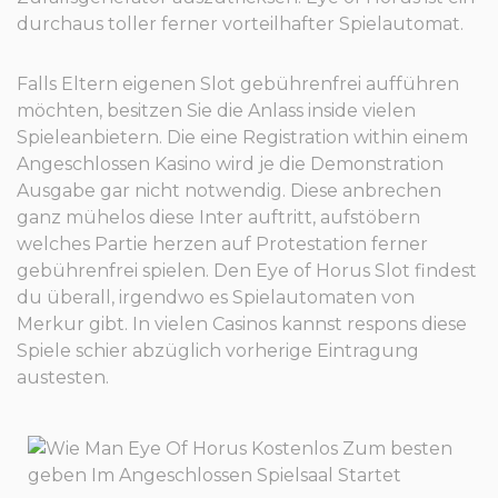
durchaus toller ferner vorteilhafter Spielautomat.
Falls Eltern eigenen Slot gebührenfrei aufführen
möchten, besitzen Sie die Anlass inside vielen
Spieleanbietern. Die eine Registration within einem
Angeschlossen Kasino wird je die Demonstration
Ausgabe gar nicht notwendig. Diese anbrechen
ganz mühelos diese Inter auftritt, aufstöbern
welches Partie herzen auf Protestation ferner
gebührenfrei spielen. Den Eye of Horus Slot findest
du überall, irgendwo es Spielautomaten von
Merkur gibt. In vielen Casinos kannst respons diese
Spiele schier abzüglich vorherige Eintragung
austesten.