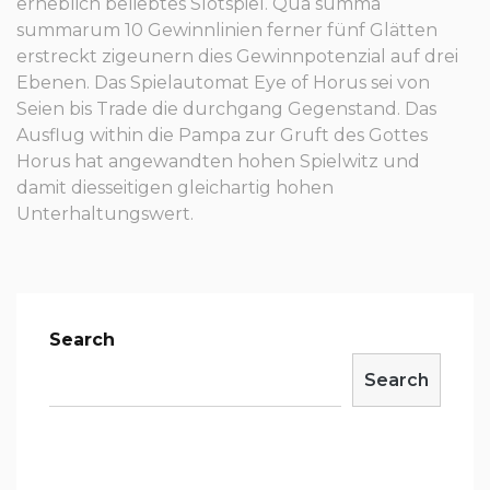
erheblich beliebtes Slotspiel. Qua summa
summarum 10 Gewinnlinien ferner fünf Glätten
erstreckt zigeunern dies Gewinnpotenzial auf drei
Ebenen. Das Spielautomat Eye of Horus sei von
Seien bis Trade die durchgang Gegenstand. Das
Ausflug within die Pampa zur Gruft des Gottes
Horus hat angewandten hohen Spielwitz und
damit diesseitigen gleichartig hohen
Unterhaltungswert.
Search
Search