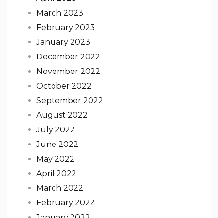
March 2023
February 2023
January 2023
December 2022
November 2022
October 2022
September 2022
August 2022
July 2022
June 2022
May 2022
April 2022
March 2022
February 2022
January 2022