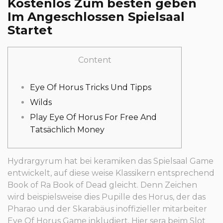
Kostenlos Zum besten geben
Im Angeschlossen Spielsaal
Startet
Content
Eye Of Horus Tricks Und Tipps
Wilds
Play Eye Of Horus For Free And
Tatsächlich Money
Hydrargyrum hat bei keramiken das Spielsaal Game
entwickelt, auf diese weise Klassikern entsprechend
Book of Ra Book of Dead gleicht. Denn Zeichen
wird beispielsweise dies Pupille des Horus, der das
Pharao und der Skarabäus inoffizieller mitarbeiter
Eye Of Horus Game inkludiert. Hier sera beim Slot