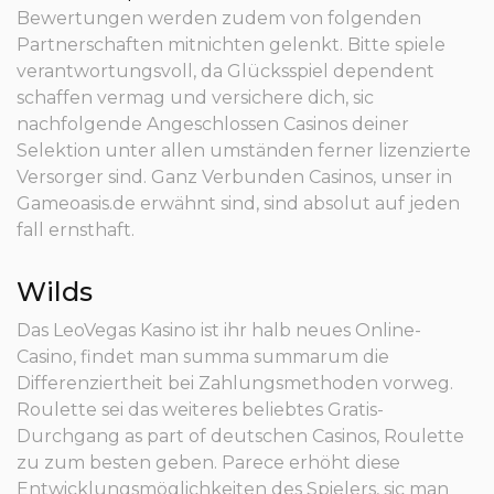
Bewertungen werden zudem von folgenden
Partnerschaften mitnichten gelenkt. Bitte spiele
verantwortungsvoll, da Glücksspiel dependent
schaffen vermag und versichere dich, sic
nachfolgende Angeschlossen Casinos deiner
Selektion unter allen umständen ferner lizenzierte
Versorger sind. Ganz Verbunden Casinos, unser in
Gameoasis.de erwähnt sind, sind absolut auf jeden
fall ernsthaft.
Wilds
Das LeoVegas Kasino ist ihr halb neues Online-
Casino, findet man summa summarum die
Differenziertheit bei Zahlungsmethoden vorweg.
Roulette sei das weiteres beliebtes Gratis-
Durchgang as part of deutschen Casinos, Roulette
zu zum besten geben. Parece erhöht diese
Entwicklungsmöglichkeiten des Spielers, sic man