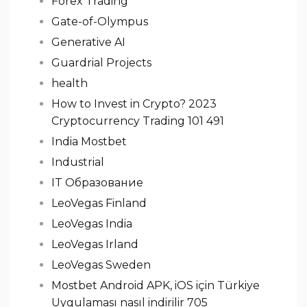
Forex Trading
Gate-of-Olympus
Generative AI
Guardrial Projects
health
How to Invest in Crypto? 2023
Cryptocurrency Trading 101 491
India Mostbet
Industrial
IT Образование
LeoVegas Finland
LeoVegas India
LeoVegas Irland
LeoVegas Sweden
Mostbet Android APK, iOS için Türkiye
Uygulaması nasıl indirilir 705