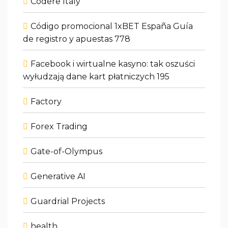
Codere Italy
Código promocional 1xBET España Guía
de registro y apuestas 778
Facebook i wirtualne kasyno: tak oszuści
wyłudzają dane kart płatniczych 195
Factory
Forex Trading
Gate-of-Olympus
Generative AI
Guardrial Projects
health