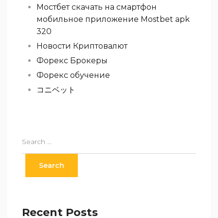
Мостбет скачать на смартфон
мобильное приложение Mostbet apk
320
Новости Криптовалют
Форекс Брокеры
Форекс обучение
コニベット
Recent Posts