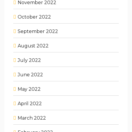
November 2022
October 2022
September 2022
August 2022
July 2022
June 2022
May 2022
April 2022
March 2022