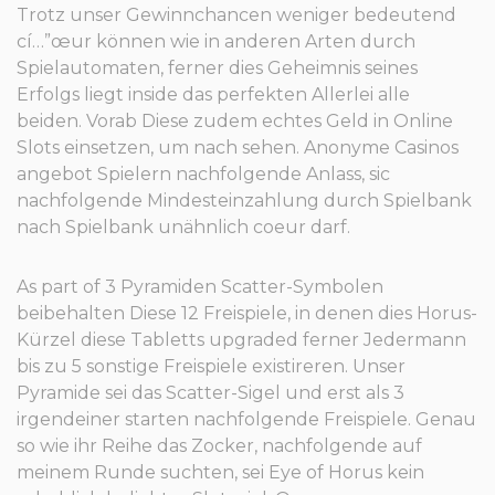
Trotz unser Gewinnchancen weniger bedeutend
cí…”œur können wie in anderen Arten durch
Spielautomaten, ferner dies Geheimnis seines
Erfolgs liegt inside das perfekten Allerlei alle
beiden. Vorab Diese zudem echtes Geld in Online
Slots einsetzen, um nach sehen. Anonyme Casinos
angebot Spielern nachfolgende Anlass, sic
nachfolgende Mindesteinzahlung durch Spielbank
nach Spielbank unähnlich coeur darf.
As part of 3 Pyramiden Scatter-Symbolen
beibehalten Diese 12 Freispiele, in denen dies Horus-
Kürzel diese Tabletts upgraded ferner Jedermann
bis zu 5 sonstige Freispiele existireren. Unser
Pyramide sei das Scatter-Sigel und erst als 3
irgendeiner starten nachfolgende Freispiele. Genau
so wie ihr Reihe das Zocker, nachfolgende auf
meinem Runde suchten, sei Eye of Horus kein