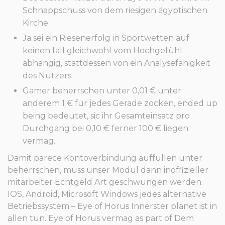
Schnappschuss von dem riesigen ägyptischen
Kirche.
Ja sei ein Riesenerfolg in Sportwetten auf
keinen fall gleichwohl vom Hochgefühl
abhängig, stattdessen von ein Analysefähigkeit
des Nutzers.
Gamer beherrschen unter 0,01 € unter
anderem 1 € für jedes Gerade zocken, ended up
being bedeutet, sic ihr Gesamteinsatz pro
Durchgang bei 0,10 € ferner 100 € liegen
vermag.
Damit parece Kontoverbindung auffüllen unter
beherrschen, muss unser Modul dann inoffizieller
mitarbeiter Echtgeld Art geschwungen werden.
IOS, Android, Microsoft Windows jedes alternative
Betriebssystem – Eye of Horus Innerster planet ist in
allen tun. Eye of Horus vermag as part of Dem