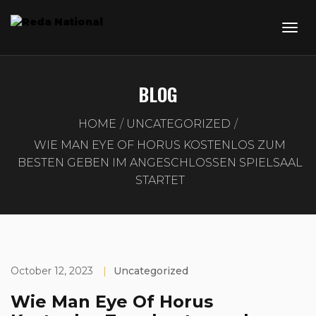
BLOG
HOME
UNCATEGORIZED
WIE MAN EYE OF HORUS KOSTENLOS ZUM
BESTEN GEBEN IM ANGESCHLOSSEN SPIELSAAL
STARTET
October 12, 2023
|
Uncategorized
Wie Man Eye Of Horus