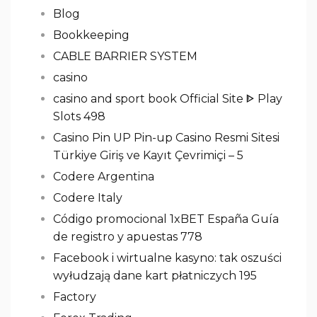
Blog
Bookkeeping
CABLE BARRIER SYSTEM
casino
casino and sport book Official Site ᐈ Play
Slots 498
Casino Pin UP Pin-up Casino Resmi Sitesi
Türkiye Giriş ve Kayıt Çevrimiçi – 5
Codere Argentina
Codere Italy
Código promocional 1xBET España Guía
de registro y apuestas 778
Facebook i wirtualne kasyno: tak oszuści
wyłudzają dane kart płatniczych 195
Factory