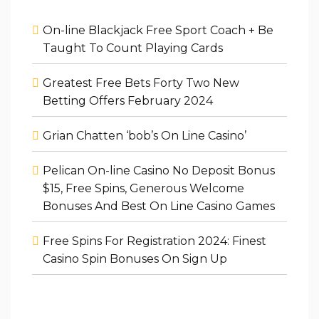
On-line Blackjack Free Sport Coach + Be
Taught To Count Playing Cards
Greatest Free Bets Forty Two New
Betting Offers February 2024
Grian Chatten ‘bob’s On Line Casino’
Pelican On-line Casino No Deposit Bonus
$15, Free Spins, Generous Welcome
Bonuses And Best On Line Casino Games
Free Spins For Registration 2024: Finest
Casino Spin Bonuses On Sign Up