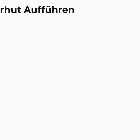
orhut Aufführen