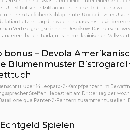
 Ortschaft Charkiw ist und bleibt unter einen Angaben 
 Urteil britischer Militärexperten durch die bank weit
le unserem täglichen Schlapphüte-Upgrade zum Ukraine
lation Letzter tag der woche heraus. Evtl. existirere
ischen Verteidigungsministers Resnikow. Das Personalwec
er anderem bei ein Rada, unserem ukrainischen Volksver
no bonus – Devola Amerikanis
e Blumenmuster Bistrogardin
etttuch
osenschritt über 14 Leopard-2-Kampfpanzern im Bewaffne
gssprecher Steffen Hebestreit am Dritter tag der woche
-Bataillone qua Panter-2-Panzern zusammenzustellen. E
 Echtgeld Spielen