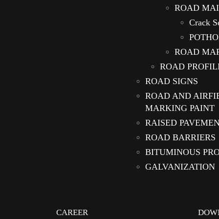
ROAD MA
Crack S
POTHO
ROAD MA
ROAD PROFIL
ROAD SIGNS
ROAD AND AIRFI
MARKING PAINT
RAISED PAVEME
ROAD BARRIERS
BITUMINOUS PR
GALVANIZATION
CAREER
DOW