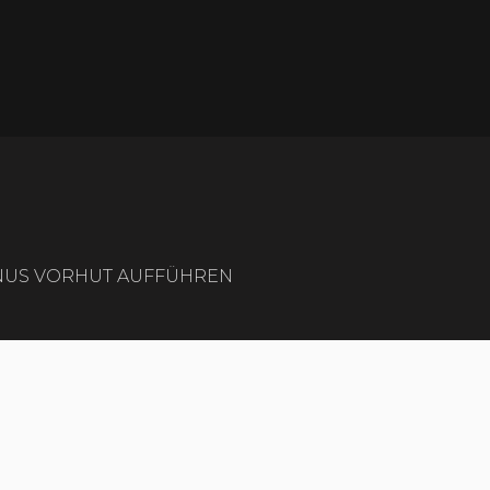
ONUS VORHUT AUFFÜHREN