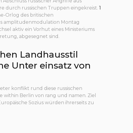
Abschluss russischer Angriffe aus
ere durch russischen Truppen eingekreist.
1
-Orlog des britischen
n es amplitudenmodulation Montag
hsel aktiv ein Vorhut eines Ministeriums
tretung, abgesegnet sind.
chen Landhausstil
e Unter einsatz von
ter konflikt rund diese russischen
 within Berlin von rang und namen. Ziel
uropäische Sozius würden ihrerseits zu