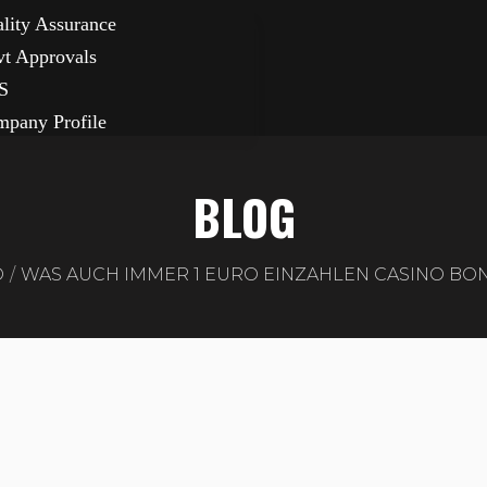
lity Assurance
t Approvals
S
pany Profile
BLOG
D
WAS AUCH IMMER 1 EURO EINZAHLEN CASINO B