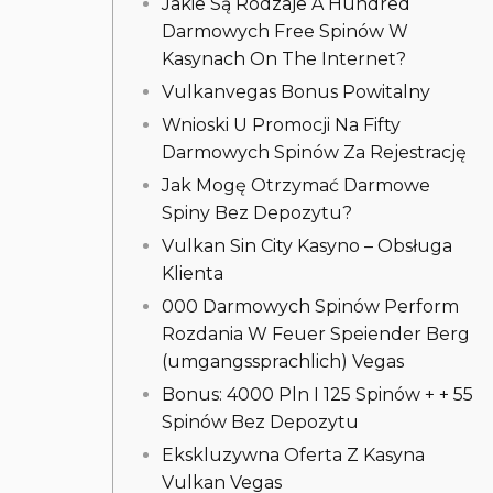
Jakie Są Rodzaje A Hundred
Darmowych Free Spinów W
Kasynach On The Internet?
Vulkanvegas Bonus Powitalny
Wnioski U Promocji Na Fifty
Darmowych Spinów Za Rejestrację
Jak Mogę Otrzymać Darmowe
Spiny Bez Depozytu?
Vulkan Sin City Kasyno – Obsługa
Klienta
000 Darmowych Spinów Perform
Rozdania W Feuer Speiender Berg
(umgangssprachlich) Vegas
Bonus: 4000 Pln I 125 Spinów + + 55
Spinów Bez Depozytu
Ekskluzywna Oferta Z Kasyna
Vulkan Vegas