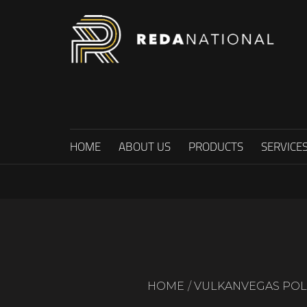
HOME
ABOUT US
PRODUCTS
SERVICE
HOME
VULKANVEGAS PO