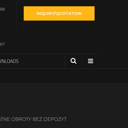
888
INQUIRY/QUOTATION
OFF
WNLOADS
TNE OBROTY BEZ DEPOZYT