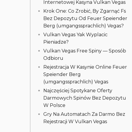
Internetowej Kasyna Vulkan Vegas
Krok One: Co Zrobić, By Zgarnąć Fs
Bez Depozytu Od Feuer Speiender
Berg (umgangssprachlich) Vegas?
Vulkan Vegas Yak Wyplacic
Pieniadze?
Vulkan Vegas Free Spiny — Sposób
Odbioru
Rejestracja W Kasynie Online Feuer
Speiender Berg
(umgangssprachlich) Vegas
Najczęściej Spotykane Oferty
Darmowych Spinów Bez Depozytu
W Polsce
Gry Na Automatach Za Darmo Bez
Rejestracji W Vulkan Vegas