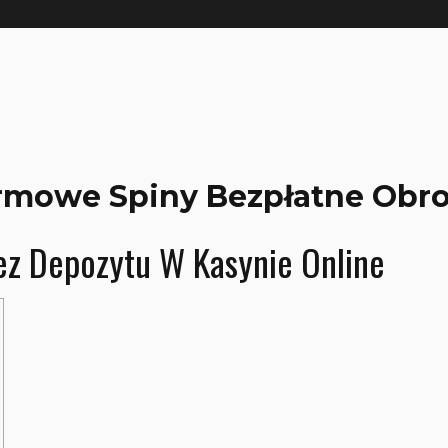
rmowe Spiny Bezpłatne Obro
z Depozytu W Kasynie Online