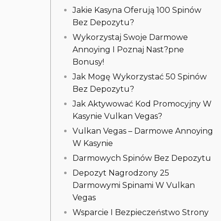
Jakie Kasyna Oferują 100 Spinów
Bez Depozytu?
Wykorzystaj Swoje Darmowe
Annoying I Poznaj Nast?pne
Bonusy!
Jak Mogę Wykorzystać 50 Spinów
Bez Depozytu?
Jak Aktywować Kod Promocyjny W
Kasynie Vulkan Vegas?
Vulkan Vegas – Darmowe Annoying
W Kasynie
Darmowych Spinów Bez Depozytu
Depozyt Nagrodzony 25
Darmowymi Spinami W Vulkan
Vegas
Wsparcie I Bezpieczeństwo Strony