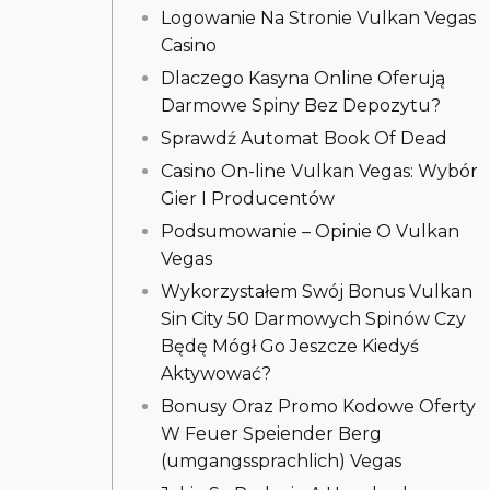
Logowanie Na Stronie Vulkan Vegas
Casino
Dlaczego Kasyna Online Oferują
Darmowe Spiny Bez Depozytu?
Sprawdź Automat Book Of Dead
Casino On-line Vulkan Vegas: Wybór
Gier I Producentów
Podsumowanie – Opinie O Vulkan
Vegas
Wykorzystałem Swój Bonus Vulkan
Sin City 50 Darmowych Spinów Czy
Będę Mógł Go Jeszcze Kiedyś
Aktywować?
Bonusy Oraz Promo Kodowe Oferty
W Feuer Speiender Berg
(umgangssprachlich) Vegas