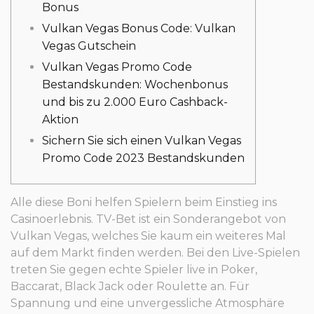
Bonus
Vulkan Vegas Bonus Code: Vulkan
Vegas Gutschein
Vulkan Vegas Promo Code
Bestandskunden: Wochenbonus
und bis zu 2.000 Euro Cashback-
Aktion
Sichern Sie sich einen Vulkan Vegas
Promo Code 2023 Bestandskunden
Alle diese Boni helfen Spielern beim Einstieg ins
Casinoerlebnis. TV-Bet ist ein Sonderangebot von
Vulkan Vegas, welches Sie kaum ein weiteres Mal
auf dem Markt finden werden. Bei den Live-Spielen
treten Sie gegen echte Spieler live in Poker,
Baccarat, Black Jack oder Roulette an. Für
Spannung und eine unvergessliche Atmosphäre