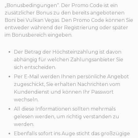
„Bonusbedingungen“. Der Promo Code ist ein
zusätzlicher Bonus zu den bereits angebotenen
Boni bei Vulkan Vegas. Den Promo Code können Sie
entweder während der Registrierung oder später
im Bonusbereich eingeben.
Der Betrag der Höchsteinzahlung ist davon
abhängig für welchen Zahlungsanbieter Sie
sich entscheiden.
Per E-Mail werden Ihnen persönliche Angebot
zugeschickt, Sie erhalten Nachrichten vom
Kundendienst und können Ihr Passwort
wechseln.
All diese Informationen sollten mehrmals
gelesen werden, um richtig verstanden zu
werden.
Ebenfalls sofort ins Auge sticht das großzügige