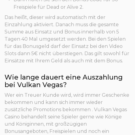
Freispiele für Dead or Alive 2.
Das heißt, dieser wird automatisch mit der
Einzahlung aktiviert. Danach muss die gesamte
Summe aus Einsatz und Bonus innerhalb von 5
Tagen 40 Mal umgesetzt werden. Bei den Spielen
für das Bonusgeld darf der Einsatz bei den Video
Slots dann 5€ nicht überstiegen. Das gilt sowohl für
Einsätze mit Ihrem Geld als auch mit dem Bonus.
Wie lange dauert eine Auszahlung
bei Vulkan Vegas?
Wer ein Treuer Kunde wird, wird immer Geschenke
bekommen und kann sich immer wieder
zusätzliche Promotions bekommen . Vulkan Vegas
Casino behandelt seine Spieler gerne wie Könige
und Königinnen, mit großzügigen
Bonusangeboten, Freispielen und noch ein