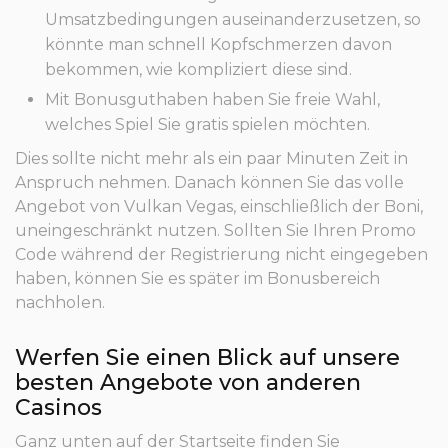
Umsatzbedingungen auseinanderzusetzen, so
könnte man schnell Kopfschmerzen davon
bekommen, wie kompliziert diese sind.
Mit Bonusguthaben haben Sie freie Wahl,
welches Spiel Sie gratis spielen möchten.
Dies sollte nicht mehr als ein paar Minuten Zeit in
Anspruch nehmen. Danach können Sie das volle
Angebot von Vulkan Vegas, einschließlich der Boni,
uneingeschränkt nutzen. Sollten Sie Ihren Promo
Code während der Registrierung nicht eingegeben
haben, können Sie es später im Bonusbereich
nachholen.
Werfen Sie einen Blick auf unsere
besten Angebote von anderen
Casinos
Ganz unten auf der Startseite finden Sie