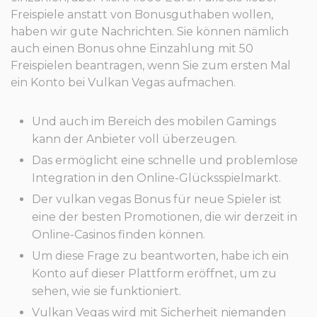
Freispiele anstatt von Bonusguthaben wollen,
haben wir gute Nachrichten. Sie können nämlich
auch einen Bonus ohne Einzahlung mit 50
Freispielen beantragen, wenn Sie zum ersten Mal
ein Konto bei Vulkan Vegas aufmachen.
Und auch im Bereich des mobilen Gamings
kann der Anbieter voll überzeugen.
Das ermöglicht eine schnelle und problemlose
Integration in den Online-Glücksspielmarkt.
Der vulkan vegas Bonus für neue Spieler ist
eine der besten Promotionen, die wir derzeit in
Online-Casinos finden können.
Um diese Frage zu beantworten, habe ich ein
Konto auf dieser Plattform eröffnet, um zu
sehen, wie sie funktioniert.
Vulkan Vegas wird mit Sicherheit niemanden