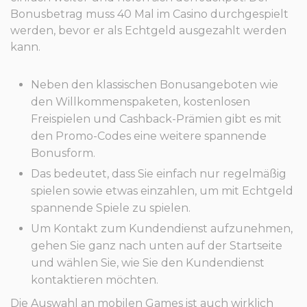
Bonusbetrag muss 40 Mal im Casino durchgespielt
werden, bevor er als Echtgeld ausgezahlt werden
kann.
Neben den klassischen Bonusangeboten wie
den Willkommenspaketen, kostenlosen
Freispielen und Cashback-Prämien gibt es mit
den Promo-Codes eine weitere spannende
Bonusform.
Das bedeutet, dass Sie einfach nur regelmäßig
spielen sowie etwas einzahlen, um mit Echtgeld
spannende Spiele zu spielen.
Um Kontakt zum Kundendienst aufzunehmen,
gehen Sie ganz nach unten auf der Startseite
und wählen Sie, wie Sie den Kundendienst
kontaktieren möchten.
Die Auswahl an mobilen Games ist auch wirklich