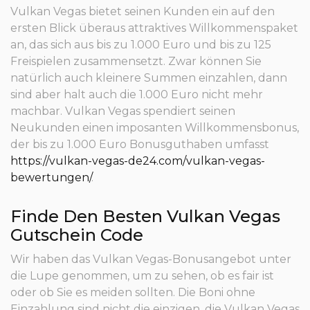
Vulkan Vegas bietet seinen Kunden ein auf den
ersten Blick überaus attraktives Willkommenspaket
an, das sich aus bis zu 1.000 Euro und bis zu 125
Freispielen zusammensetzt. Zwar können Sie
natürlich auch kleinere Summen einzahlen, dann
sind aber halt auch die 1.000 Euro nicht mehr
machbar. Vulkan Vegas spendiert seinen
Neukunden einen imposanten Willkommensbonus,
der bis zu 1.000 Euro Bonusguthaben umfasst
https://vulkan-vegas-de24.com/vulkan-vegas-
bewertungen/
.
Finde Den Besten Vulkan Vegas
Gutschein Code
Wir haben das Vulkan Vegas-Bonusangebot unter
die Lupe genommen, um zu sehen, ob es fair ist
oder ob Sie es meiden sollten. Die Boni ohne
Einzahlung sind nicht die einzigen, die Vulkan Vegas