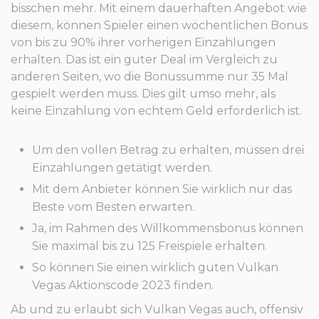
bisschen mehr. Mit einem dauerhaften Angebot wie
diesem, können Spieler einen wöchentlichen Bonus
von bis zu 90% ihrer vorherigen Einzahlungen
erhalten. Das ist ein guter Deal im Vergleich zu
anderen Seiten, wo die Bonussumme nur 35 Mal
gespielt werden muss. Dies gilt umso mehr, als
keine Einzahlung von echtem Geld erforderlich ist.
Um den vollen Betrag zu erhalten, müssen drei
Einzahlungen getätigt werden.
Mit dem Anbieter können Sie wirklich nur das
Beste vom Besten erwarten.
Ja, im Rahmen des Willkommensbonus können
Sie maximal bis zu 125 Freispiele erhalten.
So können Sie einen wirklich guten Vulkan
Vegas Aktionscode 2023 finden.
Ab und zu erlaubt sich Vulkan Vegas auch, offensiv