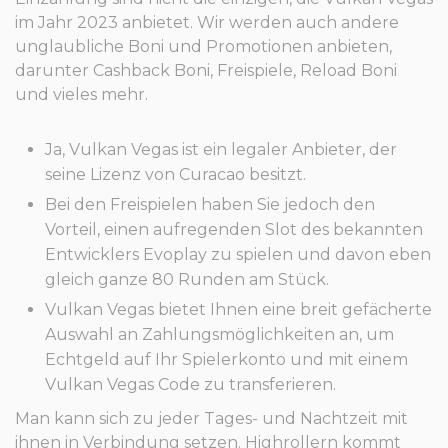
im Jahr 2023 anbietet. Wir werden auch andere
unglaubliche Boni und Promotionen anbieten,
darunter Cashback Boni, Freispiele, Reload Boni
und vieles mehr.
Ja, Vulkan Vegas ist ein legaler Anbieter, der
seine Lizenz von Curacao besitzt.
Bei den Freispielen haben Sie jedoch den
Vorteil, einen aufregenden Slot des bekannten
Entwicklers Evoplay zu spielen und davon eben
gleich ganze 80 Runden am Stück.
Vulkan Vegas bietet Ihnen eine breit gefächerte
Auswahl an Zahlungsmöglichkeiten an, um
Echtgeld auf Ihr Spielerkonto und mit einem
Vulkan Vegas Code zu transferieren.
Man kann sich zu jeder Tages- und Nachtzeit mit
ihnen in Verbindung setzen. Highrollern kommt