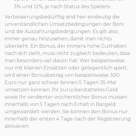
3% und 12%, je nach Status des Spielers.
Verbesserungsbedürftig sind hier eindeutig die
unverständlichen Umsatzbedingungen der Boni
und die Auszahlungsbedingungen. Es gilt also,
immer genau hinzusehen, damit man nichts
übersieht. Ein Bonus, der immens hohe Guthaben
nach sich zieht, muss nicht zugleich bedeuten, dass
man besonders viel davon hat. Wer beispielsweise
nur mit kleinen Einsätzen oder gelegentlich spielt,
wird einen Bonusbetrag von beispielsweise 300
Euro nur ganz schwer binnen 5 Tagen 35-Mal
umsetzen können. Ihr zurückerstattetes Geld
sowie Ihr verdienter wöchentlicher Bonus müssen
innerhalb von 5 Tagen nach Erhalt in Bargeld
umgewandelt werden. Sie können den Bonus nur
innerhalb der ersten 4 Tage nach der Registrierung
aktivieren.