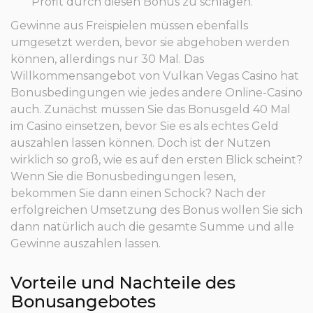
Profit durch diesen Bonus zu schlagen.
Gewinne aus Freispielen müssen ebenfalls
umgesetzt werden, bevor sie abgehoben werden
können, allerdings nur 30 Mal. Das
Willkommensangebot von Vulkan Vegas Casino hat
Bonusbedingungen wie jedes andere Online-Casino
auch. Zunächst müssen Sie das Bonusgeld 40 Mal
im Casino einsetzen, bevor Sie es als echtes Geld
auszahlen lassen können. Doch ist der Nutzen
wirklich so groß, wie es auf den ersten Blick scheint?
Wenn Sie die Bonusbedingungen lesen,
bekommen Sie dann einen Schock? Nach der
erfolgreichen Umsetzung des Bonus wollen Sie sich
dann natürlich auch die gesamte Summe und alle
Gewinne auszahlen lassen.
Vorteile und Nachteile des
Bonusangebotes