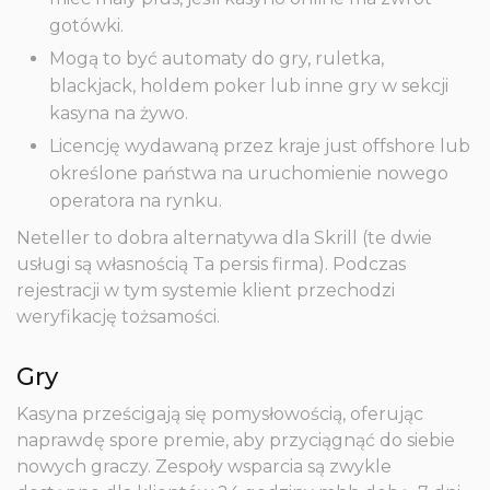
gotówki.
Mogą to być automaty do gry, ruletka,
blackjack, holdem poker lub inne gry w sekcji
kasyna na żywo.
Licencję wydawaną przez kraje just offshore lub
określone państwa na uruchomienie nowego
operatora na rynku.
Neteller to dobra alternatywa dla Skrill (te dwie
usługi są własnością Ta persis firma). Podczas
rejestracji w tym systemie klient przechodzi
weryfikację tożsamości.
Gry
Kasyna prześcigają się pomysłowością, oferując
naprawdę spore premie, aby przyciągnąć do siebie
nowych graczy. Zespoły wsparcia są zwykle