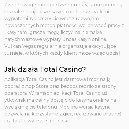
Zwróć uwagę mhh poniższe punkty, które pomogą
Ci znaleźć najlepsze kasyna on-line z szybkimi
wypłatami. Na szczęście wraz z rozwojem
nowoczesnych metod płatności we ich współpracy z
. kasynami, gracze mogą liczyć na niemalże
natychmiastowe wypłaty unces kasyn online.
Vulkan Vegas regularnie organizuje ekscytujące
turnieje, w których każdy klient może wziąć udział.
Jak działa Total Casino?
Aplikacja Total Casino jest darmowa i moż na ją
pobrać z App Store oraz bezpoś rednio ze strony
operatora. W ramach aplikacji Total Casino uż
ytkownik ma peł ny dostę p do kasyna on-line na
wycią gnię cie telefonu. Mobilna wersja kasyna
pozwala na korzystanie z gier, realizowane pł atnoś
ci a takż e wypł atę gotó wki.