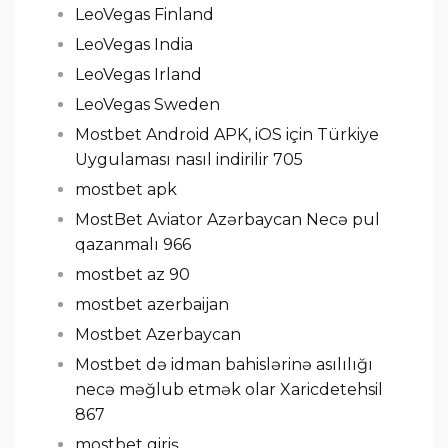
LeoVegas Finland
LeoVegas India
LeoVegas Irland
LeoVegas Sweden
Mostbet Android APK, iOS için Türkiye
Uygulaması nasıl indirilir 705
mostbet apk
MostBet Aviator Azərbaycan Necə pul
qazanmalı 966
mostbet az 90
mostbet azerbaijan
Mostbet Azerbaycan
Mostbet də idman bahislərinə asılılığı
necə məğlub etmək olar Xaricdetehsil
867
mostbet giriş