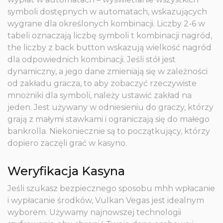
symboli dostępnych w automatach, wskazujących
wygrane dla określonych kombinacji. Liczby 2-6 w
tabeli oznaczają liczbę symboli t kombinacji nagród,
the liczby z back button wskazują wielkość nagród
dla odpowiednich kombinacji. Jeśli stół jest
dynamiczny, a jego dane zmieniają się w zależności
od zakładu gracza, to aby zobaczyć rzeczywiste
mnożniki dla symboli, należy ustawić zakład na
jeden. Jest używany w odniesieniu do graczy, którzy
grają z małymi stawkami i ograniczają się do małego
bankrolla. Niekoniecznie są to początkujący, którzy
dopiero zaczęli grać w kasyno.
Weryfikacja Kasyna
Jeśli szukasz bezpiecznego sposobu mhh wpłacanie
i wypłacanie środków, Vulkan Vegas jest idealnym
wyborem. Używamy najnowszej technologii