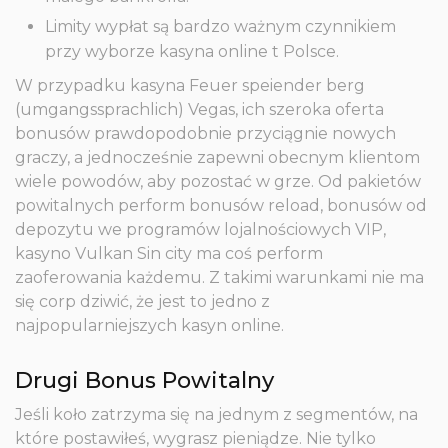
Limity wypłat są bardzo ważnym czynnikiem
przy wyborze kasyna online t Polsce.
W przypadku kasyna Feuer speiender berg
(umgangssprachlich) Vegas, ich szeroka oferta
bonusów prawdopodobnie przyciągnie nowych
graczy, a jednocześnie zapewni obecnym klientom
wiele powodów, aby pozostać w grze. Od pakietów
powitalnych perform bonusów reload, bonusów od
depozytu we programów lojalnościowych VIP,
kasyno Vulkan Sin city ma coś perform
zaoferowania każdemu. Z takimi warunkami nie ma
się corp dziwić, że jest to jedno z
najpopularniejszych kasyn online.
Drugi Bonus Powitalny
Jeśli koło zatrzyma się na jednym z segmentów, na
które postawiłeś, wygrasz pieniądze. Nie tylko