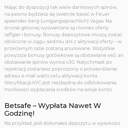
Mając do dyspozycji tak wiele darmowych spinów,
na pewno będziesz się świetnie bawić w Feuer
speiender berg (umgangssprachlich) Vegas. Na
stronie głównej wyświetlane są również oferty
raffgier i bonusy. Bonusy depozytowe muszą zostać
obrócone w ciągu siedmiu dni z aktywacji oferty – w
przeciwnym razie zostaną anulowane. Wszystkie
powyższe bonusy gotówkowe są obstawiane x40, an
obstawianie spinów wynosi x30. Natychmiast po
rejestracji zostaniesz poproszony o potwierdzenie
adresu e-mail watts celu aktywacji konta.
Weryfikacja KYC jest niezbędna do odblokowania
możliwości wypłacania środków na swoje konto.
Betsafe – Wypłata Nawet W
Godzinę!
Na przykład, jeśli dokonałeś depozytu w wysokości