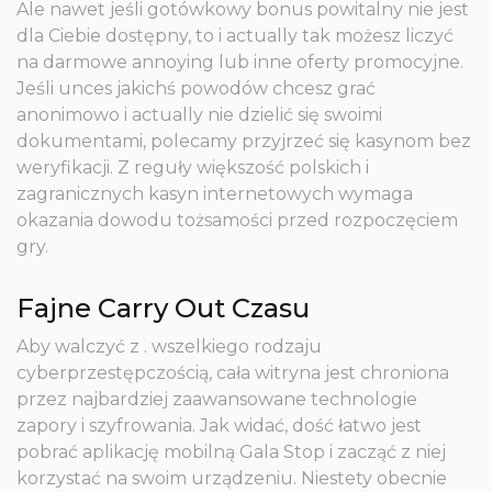
Ale nawet jeśli gotówkowy bonus powitalny nie jest
dla Ciebie dostępny, to i actually tak możesz liczyć
na darmowe annoying lub inne oferty promocyjne.
Jeśli unces jakichś powodów chcesz grać
anonimowo i actually nie dzielić się swoimi
dokumentami, polecamy przyjrzeć się kasynom bez
weryfikacji. Z reguły większość polskich i
zagranicznych kasyn internetowych wymaga
okazania dowodu tożsamości przed rozpoczęciem
gry.
Fajne Carry Out Czasu
Aby walczyć z . wszelkiego rodzaju
cyberprzestępczością, cała witryna jest chroniona
przez najbardziej zaawansowane technologie
zapory i szyfrowania. Jak widać, dość łatwo jest
pobrać aplikację mobilną Gala Stop i zacząć z niej
korzystać na swoim urządzeniu. Niestety obecnie