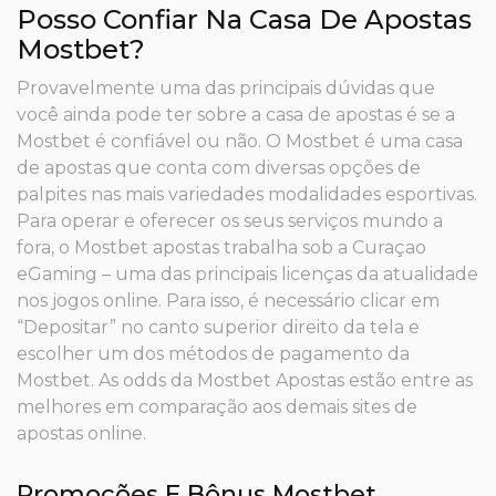
Posso Confiar Na Casa De Apostas
Mostbet?
Provavelmente uma das principais dúvidas que
você ainda pode ter sobre a casa de apostas é se a
Mostbet é confiável ou não. O Mostbet é uma casa
de apostas que conta com diversas opções de
palpites nas mais variedades modalidades esportivas.
Para operar e oferecer os seus serviços mundo a
fora, o Mostbet apostas trabalha sob a Curaçao
eGaming – uma das principais licenças da atualidade
nos jogos online. Para isso, é necessário clicar em
“Depositar” no canto superior direito da tela e
escolher um dos métodos de pagamento da
Mostbet. As odds da Mostbet Apostas estão entre as
melhores em comparação aos demais sites de
apostas online.
Promoções E Bônus Mostbet