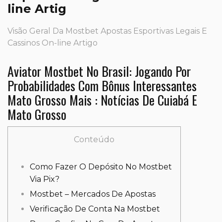
line Artig
Visão Geral Da Mostbet Apostas Esportivas Legais E
Cassinos On-line Artigo
Aviator Mostbet No Brasil: Jogando Por
Probabilidades Com Bônus Interessantes
Mato Grosso Mais : Notícias De Cuiabá E
Mato Grosso
Conteúdo
Como Fazer O Depósito No Mostbet
Via Pix?
Mostbet – Mercados De Apostas
Verificação De Conta Na Mostbet