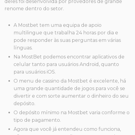
deles foi desenvolvida por provedores de grande
renome dentro do setor.
A Mostbet tem uma equipa de apoio
multilingue que trabalha 24 horas por dia e
pode responder às suas perguntas em várias
línguas.
Na MostBet podemos encontrar aplicativos de
celular tanto para usuários Android, quanto
para usuários iOS.
O menu de cassino da Mostbet é excelente, há
uma grande quantidade de jogos para você se
divertir e com sorte aumentar o dinheiro do seu
depósito.
O depósito mínimo na Mostbet varia conforme o
tipo de pagamento.
Agora que você já entendeu como funciona,