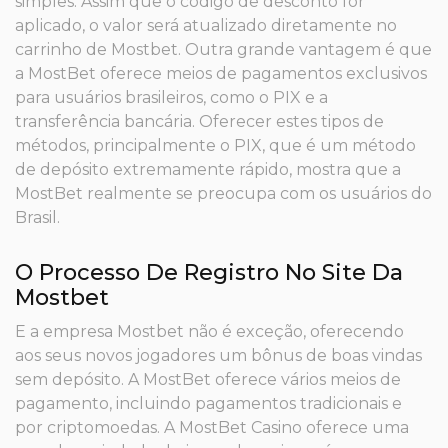
simples. Assim que o código de desconto for
aplicado, o valor será atualizado diretamente no
carrinho de Mostbet. Outra grande vantagem é que
a MostBet oferece meios de pagamentos exclusivos
para usuários brasileiros, como o PIX e a
transferência bancária. Oferecer estes tipos de
métodos, principalmente o PIX, que é um método
de depósito extremamente rápido, mostra que a
MostBet realmente se preocupa com os usuários do
Brasil.
O Processo De Registro No Site Da
Mostbet
E a empresa Mostbet não é exceção, oferecendo
aos seus novos jogadores um bônus de boas vindas
sem depósito. A MostBet oferece vários meios de
pagamento, incluindo pagamentos tradicionais e
por criptomoedas. A MostBet Casino oferece uma