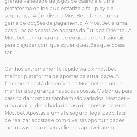
grande variedade de jogos de casino e é uma
plataforma online que enfatiza o fair play e a
segurança. Além disso, a MostBet oferece uma
gama de opções de pagamento. A MostBet é uma
das principais casas de apostas da Europa Oriental. A
Mostbet tem uma grande equipa de profissionais
para o ajudar com quaisquer questões que possa
ter.
Ganhos extremamente rápido via pix mostbet
melhor plataforma de apostas da atualidade. A
ferramenta está disponível na Mostbet e ajuda a
manter a segurança nas suas apostas. Os bônus para
cassino da Mostbet também são variados. Mostbet –
uma análise detalhada da casa de apostas no Brasil.
Mostbet Apostas é um site seguro, legalizado, fácil
de realizar apostas e com diversas oportunidades
exclusivas para os seus clientes aproveitarem.