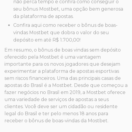
não perca tempo e confira como conseguir o
seu bônus Mostbet, uma opção bem generosa
da plataforma de apostas.
Confira aqui como receber o bônus de boas-
vindas Mostbet que dobra o valor do seu
depósito em até R$ 1.700,00!
Em resumo, o bônus de boas vindas sem depósito
oferecido pela Mostbet é uma vantagem
importante para os novos jogadores que desejam
experimentar a plataforma de apostas esportivas
sem riscos financeiros. Uma das principais casas de
apostas do Brasil é a Mostbet. Desde que começou a
fazer negócios no Brasil em 2019, a Mostbet oferece
uma variedade de serviços de apostas a seus
clientes. Você deve ser um cidadão ou residente
legal do Brasil e ter pelo menos 18 anos para
receber o bônus de boas-vindas da Mostbet.