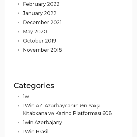
February 2022
January 2022
December 2021
May 2020
October 2019
November 2018
Categories
1w
1Win AZ: Azərbaycanın Ən Yaxşı
Kitabxana və Kazino Platforması 608
1win Azerbajany
1Win Brasil