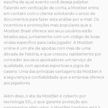
escolha de qual evento você deseja palpitar.
Falando em verificação de conta, a Mostbet entra
em contato com o cliente solicitando o envio de
documentos para fazer esta análise por e-mail. Os
incentivos e promoções mais populares que a
Mostbet Brasil oferece aos seus usuários estão
listados aqui, juntamente com um código de boas-
vindas específico para cada jogador. A Mostbet
online é um site de apostas com mais de uma
década de história, e que cresceu rapidamente por
conceder aos seus apostadores um serviço de
qualidade, com apostas esportivas e jogos de
cassino. Uma das principais vantagens da Mostbet é
a segurança e confiabilidade que a empresa oferece
aos jogadores.
Além disso, o site da MostBet é coberto por
tecnologia SSL, o que garante proteção aos
pagamentos efetuados. A MostBet também está à