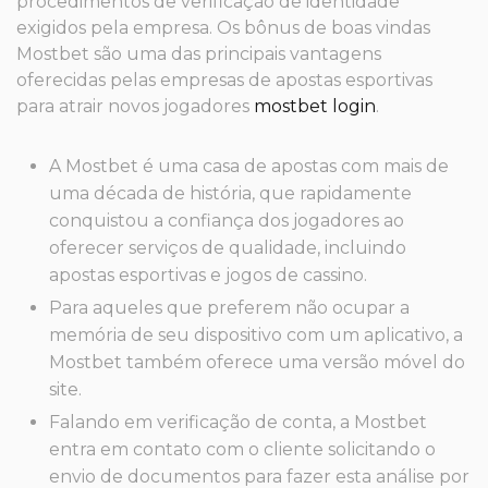
procedimentos de verificação de identidade
exigidos pela empresa. Os bônus de boas vindas
Mostbet são uma das principais vantagens
oferecidas pelas empresas de apostas esportivas
para atrair novos jogadores
mostbet login
.
A Mostbet é uma casa de apostas com mais de
uma década de história, que rapidamente
conquistou a confiança dos jogadores ao
oferecer serviços de qualidade, incluindo
apostas esportivas e jogos de cassino.
Para aqueles que preferem não ocupar a
memória de seu dispositivo com um aplicativo, a
Mostbet também oferece uma versão móvel do
site.
Falando em verificação de conta, a Mostbet
entra em contato com o cliente solicitando o
envio de documentos para fazer esta análise por