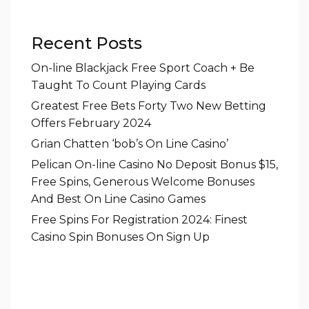
Recent Posts
On-line Blackjack Free Sport Coach + Be
Taught To Count Playing Cards
Greatest Free Bets Forty Two New Betting
Offers February 2024
Grian Chatten ‘bob’s On Line Casino’
Pelican On-line Casino No Deposit Bonus $15,
Free Spins, Generous Welcome Bonuses
And Best On Line Casino Games
Free Spins For Registration 2024: Finest
Casino Spin Bonuses On Sign Up