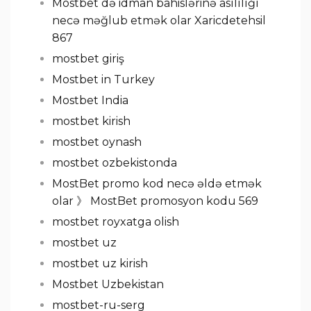
Mostbet də idman bahislərinə asılılığı
necə məğlub etmək olar Xaricdetehsil
867
mostbet giriş
Mostbet in Turkey
Mostbet India
mostbet kirish
mostbet oynash
mostbet ozbekistonda
MostBet promo kod necə əldə etmək
olar 》 MostBet promosyon kodu 569
mostbet royxatga olish
mostbet uz
mostbet uz kirish
Mostbet Uzbekistan
mostbet-ru-serg