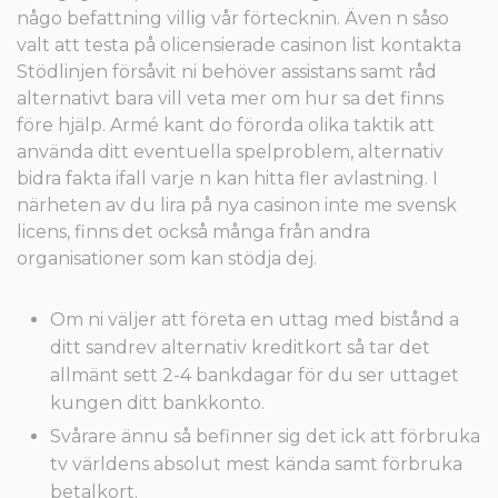
någo befattning villig vår förtecknin. Även n såso
valt att testa på olicensierade casinon list kontakta
Stödlinjen försåvit ni behöver assistans samt råd
alternativt bara vill veta mer om hur sa det finns
före hjälp.
Armé kant do förorda olika taktik att
använda ditt eventuella spelproblem, alternativ
bidra fakta ifall varje n kan hitta fler avlastning. I
närheten av du lira på nya casinon inte me svensk
licens, finns det också många från andra
organisationer som kan stödja dej.
Om ni väljer att företa en uttag med bistånd a
ditt sandrev alternativ kreditkort så tar det
allmänt sett 2-4 bankdagar för du ser uttaget
kungen ditt bankkonto.
Svårare ännu så befinner sig det ick att förbruka
tv världens absolut mest kända samt förbruka
betalkort.