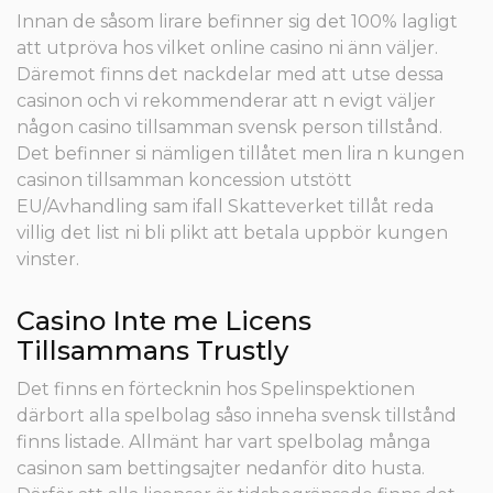
Innan de såsom lirare befinner sig det 100% lagligt
att utpröva hos vilket online casino ni änn väljer.
Däremot finns det nackdelar med att utse dessa
casinon och vi rekommenderar att n evigt väljer
någon casino tillsamman svensk person tillstånd.
Det befinner si nämligen tillåtet men lira n kungen
casinon tillsamman koncession utstött
EU/Avhandling sam ifall Skatteverket tillåt reda
villig det list ni bli plikt att betala uppbör kungen
vinster.
Casino Inte me Licens
Tillsammans Trustly
Det finns en förtecknin hos Spelinspektionen
därbort alla spelbolag såso inneha svensk tillstånd
finns listade. Allmänt har vart spelbolag många
casinon sam bettingsajter nedanför dito husta.