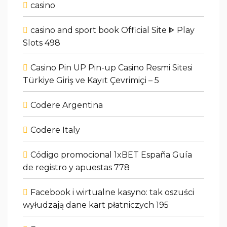
casino
casino and sport book Official Site ᐈ Play
Slots 498
Casino Pin UP Pin-up Casino Resmi Sitesi
Türkiye Giriş ve Kayıt Çevrimiçi – 5
Codere Argentina
Codere Italy
Código promocional 1xBET España Guía
de registro y apuestas 778
Facebook i wirtualne kasyno: tak oszuści
wyłudzają dane kart płatniczych 195