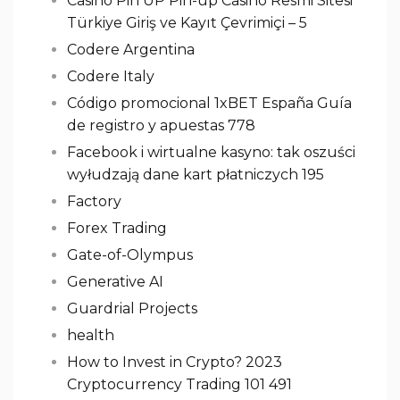
Casino Pin UP Pin-up Casino Resmi Sitesi
Türkiye Giriş ve Kayıt Çevrimiçi – 5
Codere Argentina
Codere Italy
Código promocional 1xBET España Guía
de registro y apuestas 778
Facebook i wirtualne kasyno: tak oszuści
wyłudzają dane kart płatniczych 195
Factory
Forex Trading
Gate-of-Olympus
Generative AI
Guardrial Projects
health
How to Invest in Crypto? 2023
Cryptocurrency Trading 101 491