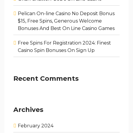
Pelican On-line Casino No Deposit Bonus
$15, Free Spins, Generous Welcome
Bonuses And Best On Line Casino Games
Free Spins For Registration 2024: Finest
Casino Spin Bonuses On Sign Up
Recent Comments
Archives
February 2024