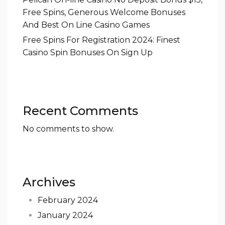
Free Spins, Generous Welcome Bonuses
And Best On Line Casino Games
Free Spins For Registration 2024: Finest
Casino Spin Bonuses On Sign Up
Recent Comments
No comments to show.
Archives
February 2024
January 2024