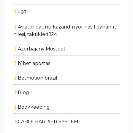
497
Aviator oyunu kazandırıyor nasıl oynanır,
hilesi, taktikleri 124
Azerbajany Mostbet
b1bet apostas
Betmotion brazil
Blog
Bookkeeping
CABLE BARRIER SYSTEM