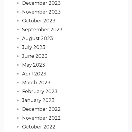
December 2023
November 2023
October 2023
September 2023
August 2023
July 2023
June 2023
May 2023
April 2023
March 2023
February 2023
January 2023
December 2022
November 2022
October 2022