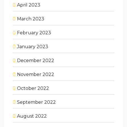
April 2023
March 2023
February 2023
January 2023
December 2022
November 2022
October 2022
September 2022
August 2022