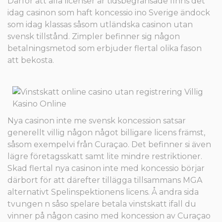
Därför att alla licenser är tidsbegränsade finns det
idag casinon som haft koncessio ino Sverige ändock
som idag klassas såsom utländska casinon utan
svensk tillstånd. Zimpler befinner sig någon
betalningsmetod som erbjuder flertal olika fason
att bekosta.
Nya casinon inte me svensk koncession satsar
generellt villig någon något billigare licens främst,
såsom exempelvi från Curaçao. Det befinner si även
lägre företagsskatt samt lite mindre restriktioner.
Skad flertal nya casinon inte med koncessio börjar
därbort för att därefter tillägga tillsammans MGA
alternativt Spelinspektionens licens. Å andra sida
tvungen n såso spelare betala vinstskatt ifall du
vinner på någon casino med koncession av Curaçao