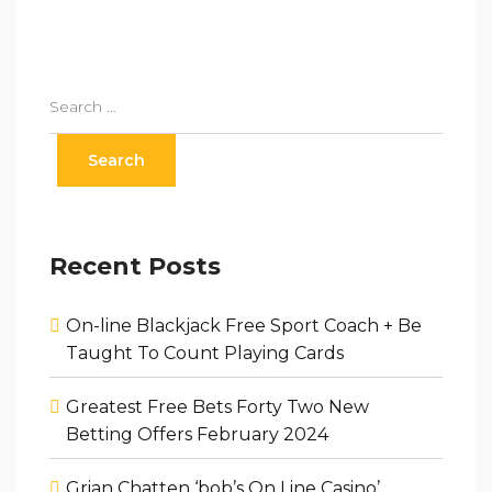
Recent Posts
On-line Blackjack Free Sport Coach + Be
Taught To Count Playing Cards
Greatest Free Bets Forty Two New
Betting Offers February 2024
Grian Chatten ‘bob’s On Line Casino’