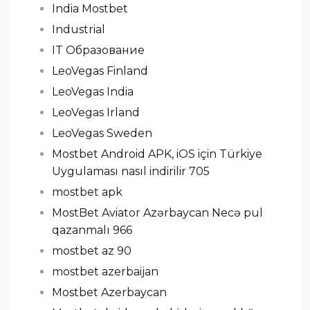
India Mostbet
Industrial
IT Образование
LeoVegas Finland
LeoVegas India
LeoVegas Irland
LeoVegas Sweden
Mostbet Android APK, iOS için Türkiye
Uygulaması nasıl indirilir 705
mostbet apk
MostBet Aviator Azərbaycan Necə pul
qazanmalı 966
mostbet az 90
mostbet azerbaijan
Mostbet Azerbaycan