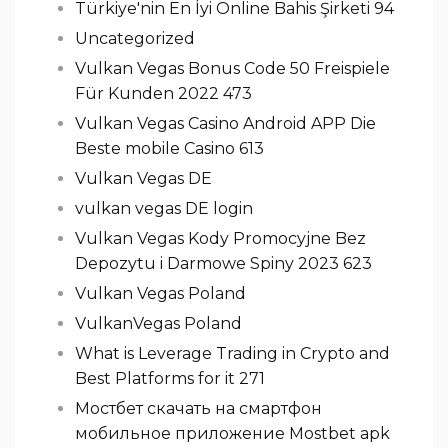
Türkiye'nin En İyi Online Bahis Şirketi 94
Uncategorized
Vulkan Vegas Bonus Code 50 Freispiele
Für Kunden 2022 473
Vulkan Vegas Casino Android APP Die
Beste mobile Casino 613
Vulkan Vegas DE
vulkan vegas DE login
Vulkan Vegas Kody Promocyjne Bez
Depozytu i Darmowe Spiny 2023 623
Vulkan Vegas Poland
VulkanVegas Poland
What is Leverage Trading in Crypto and
Best Platforms for it 271
Мостбет скачать на смартфон
мобильное приложение Mostbet apk