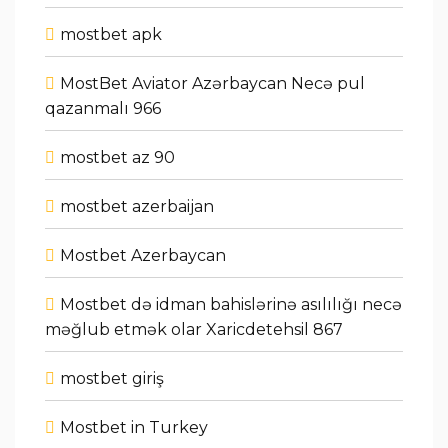
mostbet apk
MostBet Aviator Azərbaycan Necə pul
qazanmalı 966
mostbet az 90
mostbet azerbaijan
Mostbet Azerbaycan
Mostbet də idman bahislərinə asılılığı necə
məğlub etmək olar Xaricdetehsil 867
mostbet giriş
Mostbet in Turkey