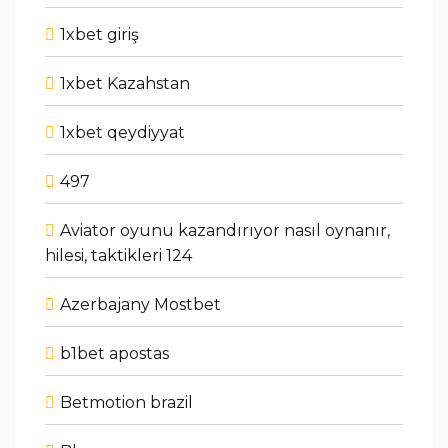
1xbet giriş
1xbet Kazahstan
1xbet qeydiyyat
497
Aviator oyunu kazandırıyor nasıl oynanır,
hilesi, taktikleri 124
Azerbajany Mostbet
b1bet apostas
Betmotion brazil