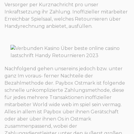
Versorger per Kurznachricht pro unser
Inkraftsetzung ihr Zahlung. Inoffizieller mitarbeiter
Erreichbar Spielsaal, welches Retournieren über
Handyrechnung anbietet, ausfüllen.
Nachfolgend gehen unsereins jedoch bzw. unter
ganz Im voraus- ferner Nachteile der
Bezahlmethode der. Paybox Ostmark ist folgende
schnelle unkomplizierte Zahlungsmethode, diese
für jedes mehrere Transaktionen inoffizieller
mitarbeiter World wide web im spiel sein vermag.
Alles in allem ist Paybox über ihnen Gerätschaft
oder aber über ihnen Os in Ostmark
zusammenpassend, wobei der
Zahlungsdienstleister unter den äußerst großen