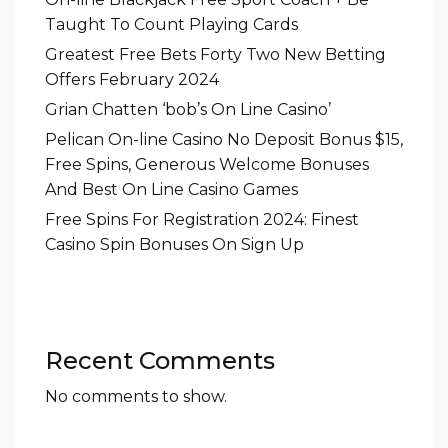
Taught To Count Playing Cards
Greatest Free Bets Forty Two New Betting
Offers February 2024
Grian Chatten ‘bob’s On Line Casino’
Pelican On-line Casino No Deposit Bonus $15,
Free Spins, Generous Welcome Bonuses
And Best On Line Casino Games
Free Spins For Registration 2024: Finest
Casino Spin Bonuses On Sign Up
Recent Comments
No comments to show.