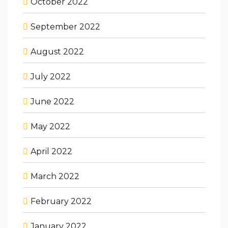
October 2022
September 2022
August 2022
July 2022
June 2022
May 2022
April 2022
March 2022
February 2022
January 2022