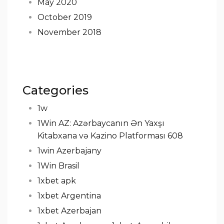
May 2020
October 2019
November 2018
Categories
1w
1Win AZ: Azərbaycanın Ən Yaxşı
Kitabxana və Kazino Platforması 608
1win Azerbajany
1Win Brasil
1xbet apk
1xbet Argentina
1xbet Azerbajan