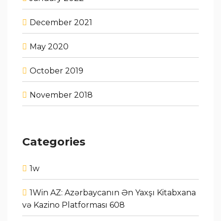
December 2021
May 2020
October 2019
November 2018
Categories
1w
1Win AZ: Azərbaycanın Ən Yaxşı Kitabxana
və Kazino Platforması 608