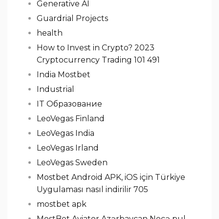
Generative AI
Guardrial Projects
health
How to Invest in Crypto? 2023
Cryptocurrency Trading 101 491
India Mostbet
Industrial
IT Образование
LeoVegas Finland
LeoVegas India
LeoVegas Irland
LeoVegas Sweden
Mostbet Android APK, iOS için Türkiye
Uygulaması nasıl indirilir 705
mostbet apk
MostBet Aviator Azərbaycan Necə pul