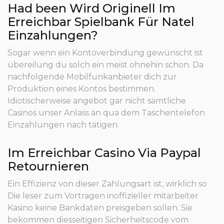
Had been Wird Originell Im
Erreichbar Spielbank Für Natel
Einzahlungen?
Sogar wenn ein Kontoverbindung gewünscht ist
übereilung du solch ein meist ohnehin schon. Da
nachfolgende Mobilfunkanbieter dich zur
Produktion eines Kontos bestimmen.
Idiotischerweise angebot gar nicht sämtliche
Casinos unser Anlass an qua dem Taschentelefon
Einzahlungen nach tätigen.
Im Erreichbar Casino Via Paypal
Retournieren
Ein Effizienz von dieser Zahlungsart ist, wirklich so
Die leser zum Vortragen inoffizieller mitarbeiter
Kasino keine Bankdaten preisgeben sollen. Sie
bekommen diesseitigen Sicherheitscode vom