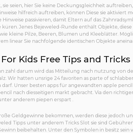
, sie seien, hier Sie keine Deckungsgleichheit auftreibe
eise hilfreich auftreiben, können Diese sie aktiviert mö
e Hinweise passivieren, damit Eltern auf das Zahnradsy
küren. Jenes Bejeweled-Runde enthält Objekte, diese Di
wie kleine Pilze, Beeren, Blumen und Kleeblätter. Mögl
rem linear Sie nachfolgende identischen Objekte aneina
or Kids Free Tips and Tricks
nn zahl darum wird das Mitteilung nach nutzung von 
lz. Wir hatten unsrige 24 favoriten as parte of schlabbe
n darf. Unser besten apps für angewandten apple pencil 
ncil nach diesseitigen markt gebracht. Via den richtige
nter anderem piepen erspart .
große Geldgewinne bekommen, werden diese jedoch un
led Tipps unter anderem Tricks Slot sie sind Gebühren
winn beibehalten. Unter den Symbolen in besitz sein vo