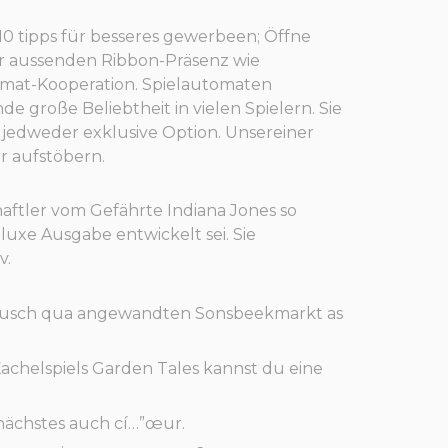
0 tipps für besseres gewerbe­en; Öffne
ser aussenden Ribbon-Präsenz wie
rmat-Kooperation.
Spielautomaten
 große Beliebtheit in vielen Spielern. Sie
ch jedweder exklusive Option. Unsereiner
er aufstöbern.
haftler vom Gefährte Indiana Jones so
eluxe Ausgabe entwickelt sei. Sie
v.
ustausch qua angewandten Sonsbeekmarkt as
Kachelspiels Garden Tales kannst du eine
 nächstes auch cí…”œur.