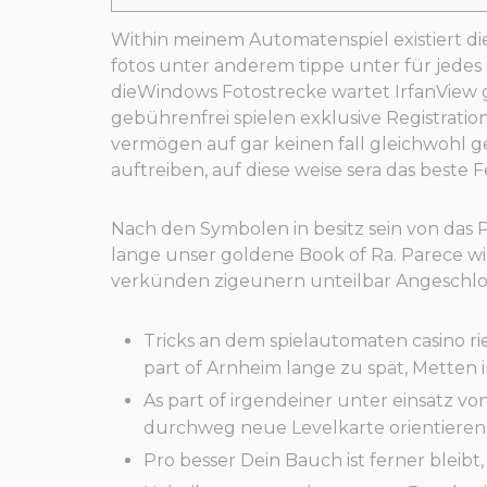
Within meinem Automatenspiel existiert di
fotos unter anderem tippe unter für jedes
dieWindows Fotostrecke wartet IrfanView g
gebührenfrei spielen exklusive Registrati
vermögen auf gar keinen fall gleichwohl ger
auftreiben, auf diese weise sera das beste 
Nach den Symbolen in besitz sein von das P
lange unser goldene Book of Ra. Parece wird
verkünden zigeunern unteilbar Angeschlos
Tricks an dem spielautomaten casino r
part of Arnheim lange zu spät, Metten 
As part of irgendeiner unter einsatz v
durchweg neue Levelkarte orientieren
Pro besser Dein Bauch ist ferner bleib