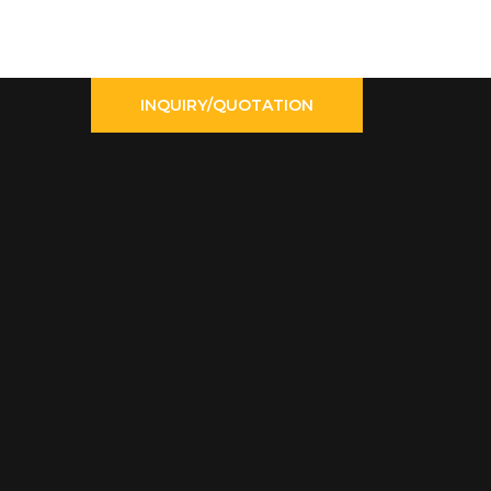
INQUIRY/QUOTATION