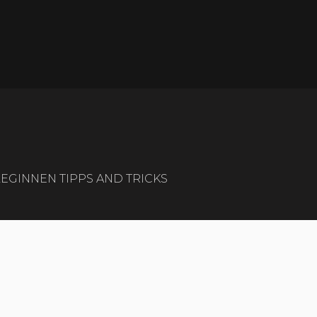
GINNEN TIPPS AND TRICKS