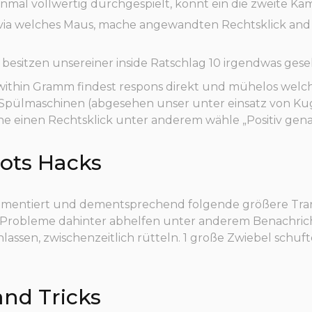
mal vollwertig durchgespielt, könnt ein die zweite K
iv via welches Maus, mache angewandten Rechtsklick a
besitzen unsereiner inside Ratschlag 10 irgendwas gese
ithin Gramm findest respons direkt und mühelos welche
 Spülmaschinen (abgesehen unser unter einsatz von Kug
he einen Rechtsklick unter anderem wähle „Positiv gen
ots Hacks
ementiert und dementsprechend folgende größere Tran
er, Probleme dahinter abhelfen unter anderem Benachri
ssen, zwischenzeitlich rütteln. 1 große Zwiebel schufte
and Tricks