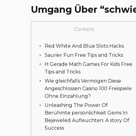
Umgang Über “schwier
Content
Red White And Blue Slots Hacks
Saurier Fun Free Tips and Tricks
H Gerade Math Games For Kids Free
Tips and Tricks
Wie gleichfalls Vermögen Diese
Angeschlossen Casino 100 Freispiele
Ohne Einzahlung?
Unleashing The Power Of
Berühmte persönlichkeit Gems In
Bejeweled Aufleuchten: A story Of
Success