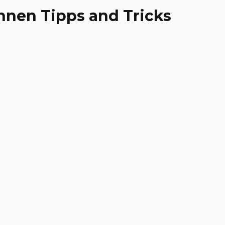
nnen Tipps and Tricks