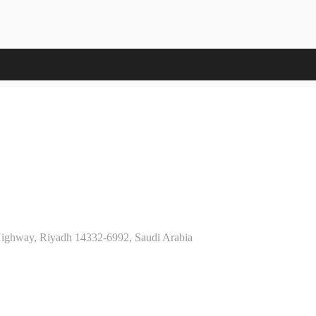
j Highway, Riyadh 14332-6992, Saudi Arabia