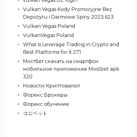
vulkan vegas DE login
Vulkan Vegas Kody Promocyjne Bez
Depozytu i Darmowe Spiny 2023 623
Vulkan Vegas Poland
VulkanVegas Poland
What is Leverage Trading in Crypto and
Best Platforms for it 271
Мостбет скачать на смартфон
мобильное приложение Mostbet apk
320
Новости Криптовалют
Форекс Брокеры
Форекс обучение
コニベット