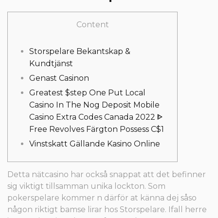
Content
Storspelare Bekantskap &
Kundtjänst
Genast Casinon
Greatest $step One Put Local
Casino In The Nog Deposit Mobile
Casino Extra Codes Canada 2022 ᐈ
Free Revolves Färgton Possess C$1
Vinstskatt Gällande Kasino Online
Detta nätcasino har också snappat att det befinner
sig viktigt tillsamman unika lockton. Som
pokerspelare kommer n därför at känna dej såso
någon riktigt bamse lirar hos Storspelare. Ifall herre