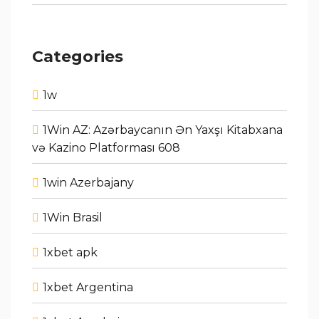
Categories
1w
1Win AZ: Azərbaycanın Ən Yaxşı Kitabxana
və Kazino Platforması 608
1win Azerbajany
1Win Brasil
1xbet apk
1xbet Argentina