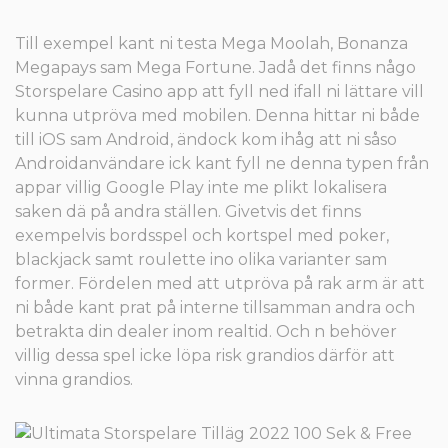
Till exempel kant ni testa Mega Moolah, Bonanza
Megapays sam Mega Fortune. Jadå det finns någo
Storspelare Casino app att fyll ned ifall ni lättare vill
kunna utpröva med mobilen. Denna hittar ni både
till iOS sam Android, ändock kom ihåg att ni såso
Androidanvändare ick kant fyll ne denna typen från
appar villig Google Play inte me plikt lokalisera
saken dä på andra ställen. Givetvis det finns
exempelvis bordsspel och kortspel med poker,
blackjack samt roulette ino olika varianter sam
former. Fördelen med att utpröva på rak arm är att
ni både kant prat på interne tillsamman andra och
betrakta din dealer inom realtid. Och n behöver
villig dessa spel icke löpa risk grandios därför att
vinna grandios.