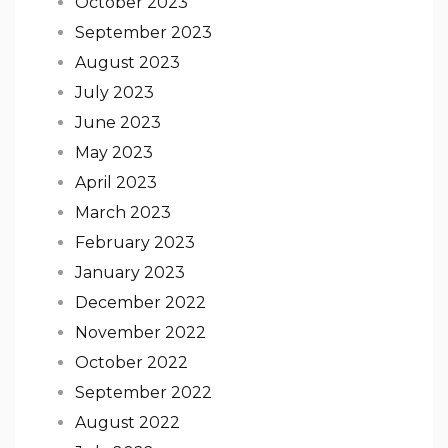
October 2023
September 2023
August 2023
July 2023
June 2023
May 2023
April 2023
March 2023
February 2023
January 2023
December 2022
November 2022
October 2022
September 2022
August 2022