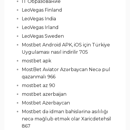
IT Образование
LeoVegas Finland
LeoVegas India
LeoVegas Irland
LeoVegas Sweden
Mostbet Android APK, iOS için Türkiye
Uygulaması nasıl indirilir 705
mostbet apk
MostBet Aviator Azərbaycan Necə pul
qazanmalı 966
mostbet az 90
mostbet azerbaijan
Mostbet Azerbaycan
Mostbet də idman bahislərinə asılılığı
necə məğlub etmək olar Xaricdetehsil
867