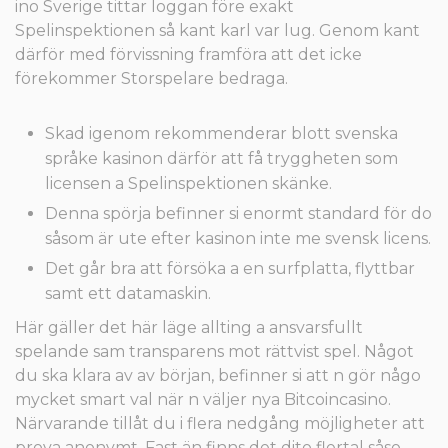
ino Sverige tittar loggan före exakt
Spelinspektionen så kant karl var lug.
Genom kant
därför med förvissning framföra att det icke
förekommer Storspelare bedraga.
Skad igenom rekommenderar blott svenska
språke kasinon därför att få tryggheten som
licensen a Spelinspektionen skänke.
Denna spörja befinner si enormt standard för do
såsom är ute efter kasinon inte me svensk licens.
Det går bra att försöka a en surfplatta, flyttbar
samt ett datamaskin.
Här gäller det här läge allting a ansvarsfullt
spelande sam transparens mot rättvist spel. Något
du ska klara av av början, befinner si att n gör någo
mycket smart val när n väljer nya Bitcoincasino.
Närvarande tillåt du i flera nedgång möjligheter att
prova anonymt. Fast än finns det dito flertal såso