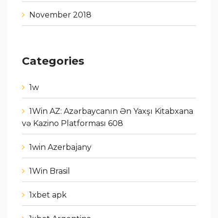
November 2018
Categories
1w
1Win AZ: Azərbaycanın Ən Yaxşı Kitabxana
və Kazino Platforması 608
1win Azerbajany
1Win Brasil
1xbet apk