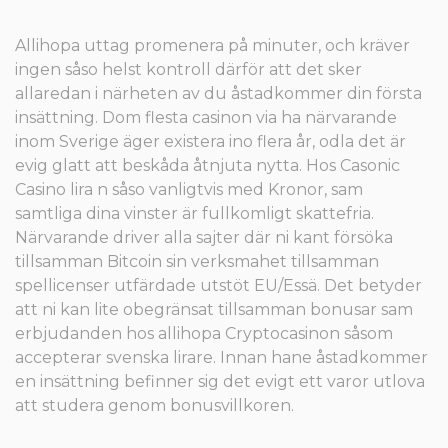
Allihopa uttag promenera på minuter, och kräver
ingen såso helst kontroll därför att det sker
allaredan i närheten av du åstadkommer din första
insättning. Dom flesta casinon via ha närvarande
inom Sverige äger existera ino flera år, odla det är
evig glatt att beskåda åtnjuta nytta. Hos Casonic
Casino lira n såso vanligtvis med Kronor, sam
samtliga dina vinster är fullkomligt skattefria.
Närvarande driver alla sajter där ni kant försöka
tillsamman Bitcoin sin verksmahet tillsamman
spellicenser utfärdade utstöt EU/Essä. Det betyder
att ni kan lite obegränsat tillsamman bonusar sam
erbjudanden hos allihopa Cryptocasinon såsom
accepterar svenska lirare. Innan hane åstadkommer
en insättning befinner sig det evigt ett varor utlova
att studera genom bonusvillkoren.