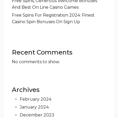
Free Spins, Generous Welcome Bonuses
And Best On Line Casino Games
Free Spins For Registration 2024: Finest
Casino Spin Bonuses On Sign Up
Recent Comments
No comments to show.
Archives
February 2024
January 2024
December 2023