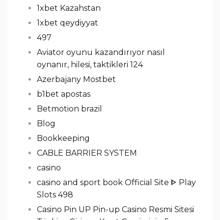
1xbet Kazahstan
1xbet qeydiyyat
497
Aviator oyunu kazandırıyor nasıl
oynanır, hilesi, taktikleri 124
Azerbajany Mostbet
b1bet apostas
Betmotion brazil
Blog
Bookkeeping
CABLE BARRIER SYSTEM
casino
casino and sport book Official Site ᐈ Play
Slots 498
Casino Pin UP Pin-up Casino Resmi Sitesi