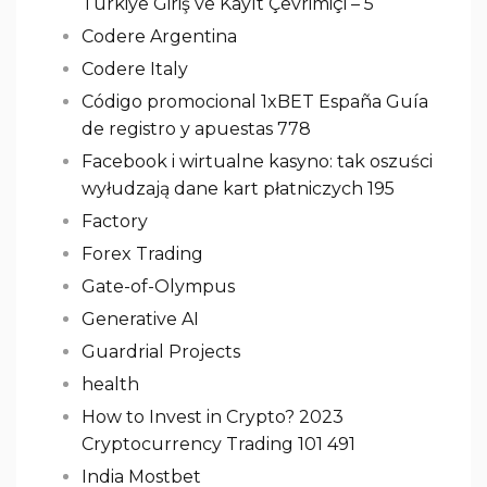
Türkiye Giriş ve Kayıt Çevrimiçi – 5
Codere Argentina
Codere Italy
Código promocional 1xBET España Guía
de registro y apuestas 778
Facebook i wirtualne kasyno: tak oszuści
wyłudzają dane kart płatniczych 195
Factory
Forex Trading
Gate-of-Olympus
Generative AI
Guardrial Projects
health
How to Invest in Crypto? 2023
Cryptocurrency Trading 101 491
India Mostbet