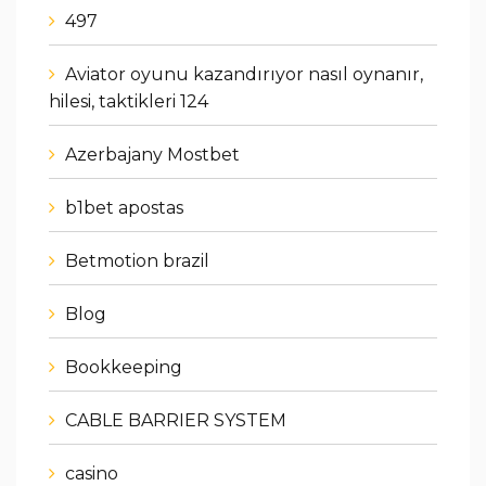
497
Aviator oyunu kazandırıyor nasıl oynanır,
hilesi, taktikleri 124
Azerbajany Mostbet
b1bet apostas
Betmotion brazil
Blog
Bookkeeping
CABLE BARRIER SYSTEM
casino