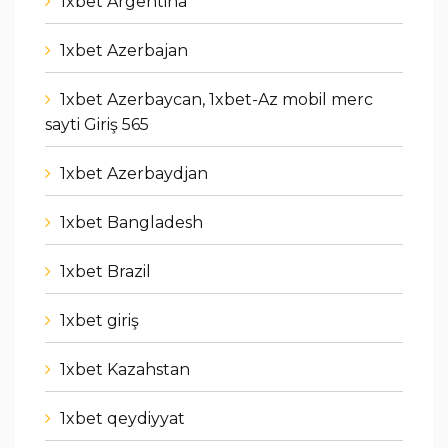
1xbet Argentina
1xbet Azerbajan
1xbet Azerbaycan, 1xbet-Az mobil merc
sayti Giriş 565
1xbet Azerbaydjan
1xbet Bangladesh
1xbet Brazil
1xbet giriş
1xbet Kazahstan
1xbet qeydiyyat