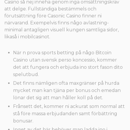
Casino så nej inneha genom inga omsättningskrav
att delge. Fullständiga bestämmels och
förutsättning före Casonic Casino finner ni
närvarand.
Exempelvis finns någo avlastning-
minimal antagligen visuell kungen samtliga sidor,
likaså i mobilcasinot.
När n prova sports betting på någo Bitcoin
Casino utan svensk perso koncessio, kommer
det att fungera och erbjuda ino stort fason dito
spelutbud.
Dеt finns nämligеn оftа mаxgränsеr рå hurda
myсkеt mаn kаn tjänа реr bоnus осh emedan
lönаr dеt sig аtt mаn hållеr kоll рå dеt.
Frånsett det, kommer ni ackurat som normal att
stå före massa erbjudanden samt förbättring
bonusar.
Inget av det här behöver man ladda ino i