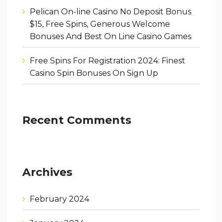
Pelican On-line Casino No Deposit Bonus
$15, Free Spins, Generous Welcome
Bonuses And Best On Line Casino Games
Free Spins For Registration 2024: Finest
Casino Spin Bonuses On Sign Up
Recent Comments
Archives
February 2024