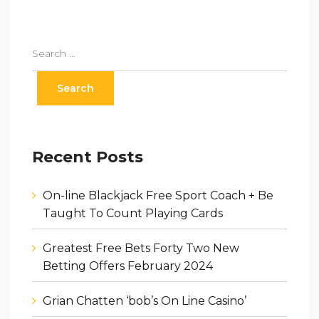
Recent Posts
On-line Blackjack Free Sport Coach + Be
Taught To Count Playing Cards
Greatest Free Bets Forty Two New
Betting Offers February 2024
Grian Chatten ‘bob’s On Line Casino’