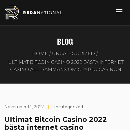
BLOG
HOME
UNCATEGORIZED
ULTIMAT BITCOIN CASINO 2022 BÄSTA INTERNET
CASINO ALLTSAMMANS OM CRYPTO CASINON
November 14, 2022
|
Uncategorized
Ultimat Bitcoin Casino 2022
bästa internet casino