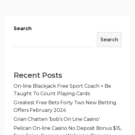
Search
Search
Recent Posts
On-line Blackjack Free Sport Coach + Be
Taught To Count Playing Cards
Greatest Free Bets Forty Two New Betting
Offers February 2024
Grian Chatten ‘bob’s On Line Casino’
Pelican On-line Casino No Deposit Bonus $15,