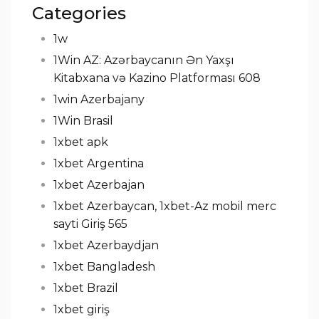
Categories
1w
1Win AZ: Azərbaycanın Ən Yaxşı
Kitabxana və Kazino Platforması 608
1win Azerbajany
1Win Brasil
1xbet apk
1xbet Argentina
1xbet Azerbajan
1xbet Azerbaycan, 1xbet-Az mobil merc
sayti Giriş 565
1xbet Azerbaydjan
1xbet Bangladesh
1xbet Brazil
1xbet giriş