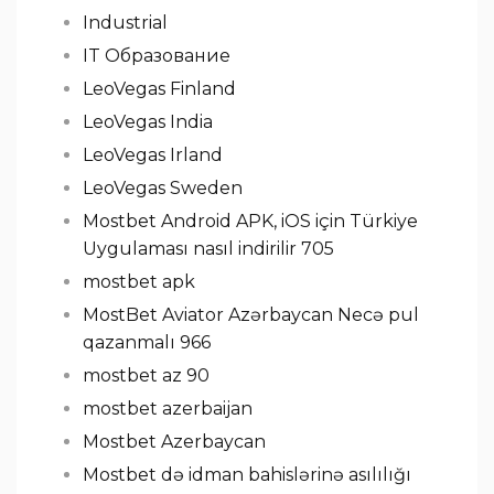
Industrial
IT Образование
LeoVegas Finland
LeoVegas India
LeoVegas Irland
LeoVegas Sweden
Mostbet Android APK, iOS için Türkiye
Uygulaması nasıl indirilir 705
mostbet apk
MostBet Aviator Azərbaycan Necə pul
qazanmalı 966
mostbet az 90
mostbet azerbaijan
Mostbet Azerbaycan
Mostbet də idman bahislərinə asılılığı