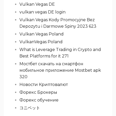
Vulkan Vegas DE
vulkan vegas DE login
Vulkan Vegas Kody Promocyjne Bez
Depozytu i Darmowe Spiny 2023 623
Vulkan Vegas Poland
VulkanVegas Poland
What is Leverage Trading in Crypto and
Best Platforms for it 271
Мостбет скачать на смартфон
мобильное приложение Mostbet apk
320
Новости Криптовалют
Форекс Брокеры
Форекс обучение
コニベット