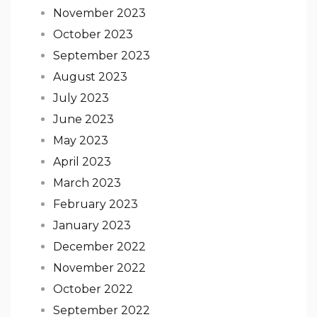
November 2023
October 2023
September 2023
August 2023
July 2023
June 2023
May 2023
April 2023
March 2023
February 2023
January 2023
December 2022
November 2022
October 2022
September 2022