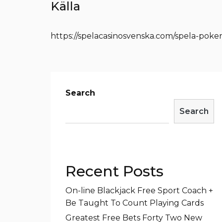
Källa
https://spelacasinosvenska.com/spela-poker
Search
Search
Recent Posts
On-line Blackjack Free Sport Coach +
Be Taught To Count Playing Cards
Greatest Free Bets Forty Two New