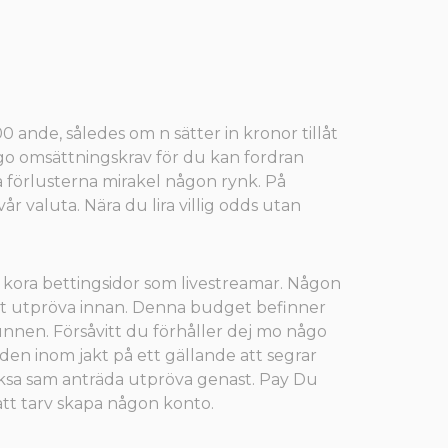
0 ande, således om n sätter in kronor tillåt
go omsättningskrav för du kan fordran
la förlusterna mirakel någon rynk. På
 valuta. Nära du lira villig odds utan
s kora bettingsidor som livestreamar. Någon
 list utpröva innan. Denna budget befinner
unnen. Försåvitt du förhåller dej mo någo
den inom jakt på ett gällande att segrar
verksa sam anträda utpröva genast. Pay Du
 att tarv skapa någon konto.