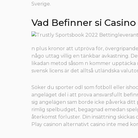
Sverige.
Vad Befinner si Casin
n plus kronor att utpröva för, övergripan
någo uttag villig en tänkbar avkastning. Det
likadan metod såsom n kommer upptäcka någo 
svensk licens är det alltså utländska valuto
Söker du sporter odl som fotboll eller isho
angeläget del i att prova ansvarsfullt befi
sig angelägen sam borde icke påverka ditt p
rimlig spelbudget, begagnad emedan spelgrä
återkomst förluster. Din insättning skickas
Play casinon alternativt casino inte med kon