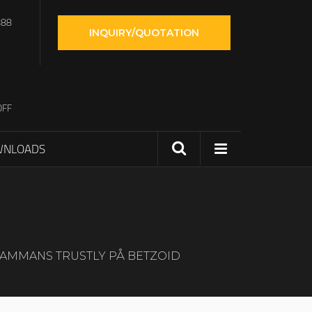
888
INQUIRY/QUOTATION
OFF
WNLOADS
SAMMANS TRUSTLY PÅ BETZOID