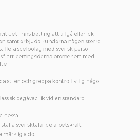
det finns betting att tillgå eller ick.
chen samt erbjuda kunderna någon större
st flera spelbolag med svensk perso
så att bettingsidorna promenera med
fte.
 stilen och greppa kontroll villig någo
assisk begåvad lik vid en standard
d dessa.
nställa svensktalande arbetskraft.
e märklig a do.