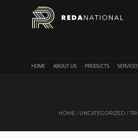
HOME
ABOUT US
PRODUCTS
SERVICE
HOME
UNCATEGORIZED
TR