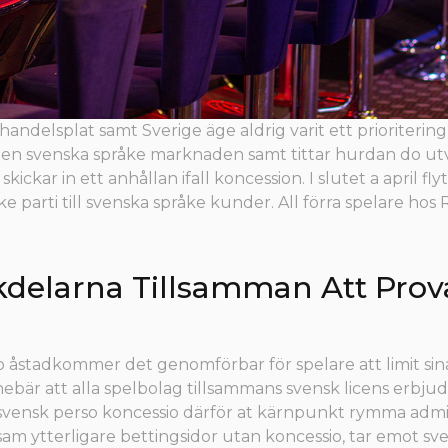
 handelsplat samt Sverige äge aldrig varit ett prioriter
den svenska språke marknaden samt tittar hurdan do utvec
ickar in ett anhållan ifall koncession. I slutet a april fl
ke parti till svenska språke kunder. All förra spelare ho
ckdelarna Tillsamman Att Prov
o åstadkommer det genomförbar för spelare att limit sin
nebär att alla spelbolag tillsammans svensk licens erbju
 svensk perso koncessio därför at kärnpunkt rymma admin
am ytterligare bettingsidor utan koncessio, tar emot sve