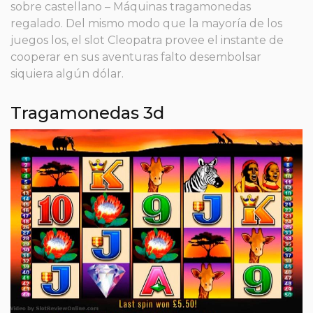
sobre castellano – Máquinas tragamonedas
regalado. Del mismo modo que la mayoría de los
juegos los, el slot Cleopatra provee el instante de
cooperar en sus aventuras falto desembolsar
siquiera algún dólar.
Tragamonedas 3d