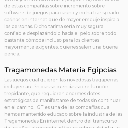
de estas compañías sobre incremento sobre
software de juegos para casino y no ha transpirado
casinos en internet que de mayor empuje inspira a
las personas. Dicho tarima serí­a muy segura,
confiable desplazándolo hacia el pelo sobre todo
bastante cómoda incluso para los clientes
mayormente exigentes, quienes salen una buena
pericia.
Tragamonedas Materia Egipcias
Las juegos cual quieren las novedosas tragaperras
incluyen auténticas secuencias sobre función
trepidante, que requieren enormes dotes
estratégicas de manifestarse de todas sin continuar
en el camino. IGT es una de las compañias cual
hemos mantenido educado sobre la industria de las
Tragamonedas En internet dentro del transcurso
de los años, ofreciendo artículos sobre calidad que