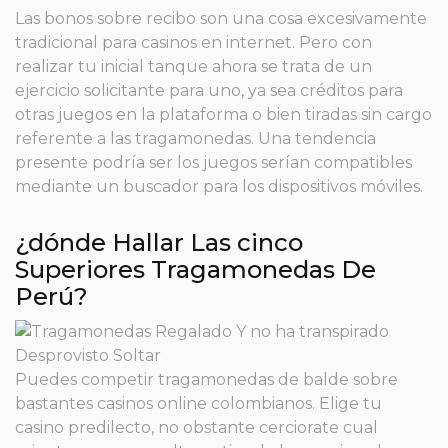
Las bonos sobre recibo son una cosa excesivamente
tradicional para casinos en internet. Pero con
realizar tu inicial tanque ahora se trata de un
ejercicio solicitante para uno, ya sea créditos para
otras juegos en la plataforma o bien tiradas sin cargo
referente a las tragamonedas. Una tendencia
presente podrí­a ser los juegos serían compatibles
mediante un buscador para los dispositivos móviles.
¿dónde Hallar Las cinco
Superiores Tragamonedas De
Perú?
Puedes competir tragamonedas de balde sobre
bastantes casinos online colombianos. Elige tu
casino predilecto, no obstante cerciorate cual