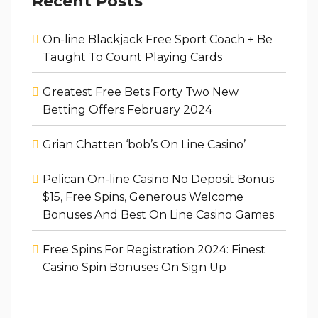
Recent Posts
On-line Blackjack Free Sport Coach + Be
Taught To Count Playing Cards
Greatest Free Bets Forty Two New
Betting Offers February 2024
Grian Chatten ‘bob’s On Line Casino’
Pelican On-line Casino No Deposit Bonus
$15, Free Spins, Generous Welcome
Bonuses And Best On Line Casino Games
Free Spins For Registration 2024: Finest
Casino Spin Bonuses On Sign Up