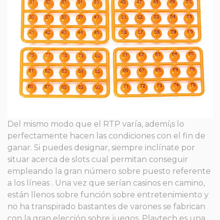
Del mismo modo que el RTP varía, ademí¡s lo
perfectamente hacen las condiciones con el fin de
ganar. Si puedes designar, siempre inclínate por
situar acerca de slots cual permitan conseguir
empleando la gran número sobre puesto referente
a los líneas . Una vez que serían casinos en camino,
están llenos sobre función sobre entretenimiento y
no ha transpirado bastantes de varones se fabrican
con la gran elección sobre juegos. Playtech es una