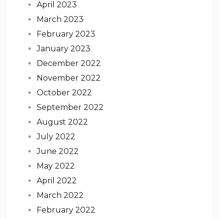
April 2023
March 2023
February 2023
January 2023
December 2022
November 2022
October 2022
September 2022
August 2022
July 2022
June 2022
May 2022
April 2022
March 2022
February 2022