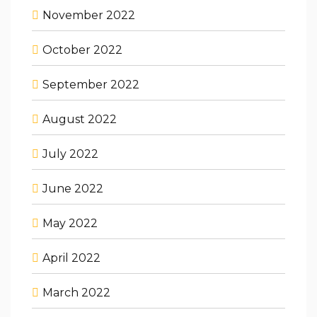
November 2022
October 2022
September 2022
August 2022
July 2022
June 2022
May 2022
April 2022
March 2022