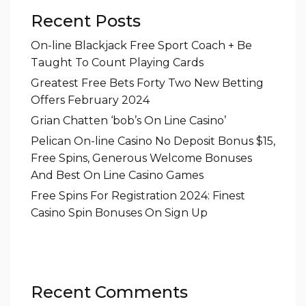
Recent Posts
On-line Blackjack Free Sport Coach + Be
Taught To Count Playing Cards
Greatest Free Bets Forty Two New Betting
Offers February 2024
Grian Chatten ‘bob’s On Line Casino’
Pelican On-line Casino No Deposit Bonus $15,
Free Spins, Generous Welcome Bonuses
And Best On Line Casino Games
Free Spins For Registration 2024: Finest
Casino Spin Bonuses On Sign Up
Recent Comments