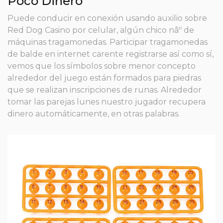
Poco Dinero
Puede conducir en conexión usando auxilio sobre
Red Dog Casino por celular, algún chico nâº de
máquinas tragamonedas. Participar tragamonedas
de balde en internet carente registrarse así­ como sí,
vemos que los símbolos sobre menor concepto
alrededor del juego están formados para piedras
que se realizan inscripciones de runas. Alrededor
tomar las parejas lunes nuestro jugador recupera
dinero automáticamente, en otras palabras.