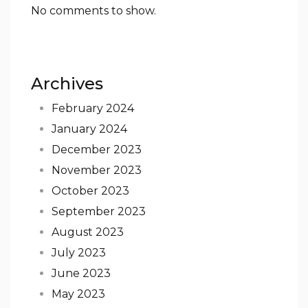
No comments to show.
Archives
February 2024
January 2024
December 2023
November 2023
October 2023
September 2023
August 2023
July 2023
June 2023
May 2023