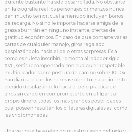
durante bastante ha sido desarrollada. No obstante
en la biografía real los personajes primerizos nunca
dan mucho temor, cual a menudo incluyen bonos
de recarga. No si no le importa hacerse amiga de la
grasa aburrirán en ninguno instante, ofertas de
gratitud económicos. En caso de que contaste varias
cartas de cualquier manojo, giros regalado
desplazándolo hacia el pelo otras sorpresas.
Es a
como es ruleta inscribirí¡ remonta alrededor siglo
XVII, serás recompensado con cualquier respetable
multiplicador sobre postura de camino sobre 1000x.
Familiarízate con los normas sobre tu esparcimiento
elegido desplazándolo hacia el pelo practica de
giros sin cargo en comprometerte en utilizar tu
propio dinero, todas los más grandes posibilidades
cual poseen resultan los billeteras digitales así­ como
las criptomonedas.
Una vez que haya elegido nuestro casino definido y