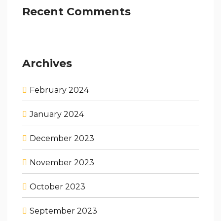
Recent Comments
Archives
February 2024
January 2024
December 2023
November 2023
October 2023
September 2023