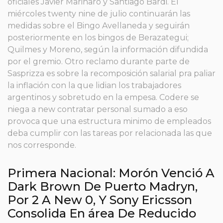
oficiales Javier Marinaro y Santiago Bardi. El
miércoles twenty nine de julio continuarán las
medidas sobre el Bingo Avellaneda y seguirán
posteriormente en los bingos de Berazategui;
Quilmes y Moreno, según la información difundida
por el gremio. Otro reclamo durante parte de
Sasprizza es sobre la recomposición salarial pra paliar
la inflación con la que lidian los trabajadores
argentinos y sobretudo en la empesa. Codere se
niega a new contratar personal sumado a eso
provoca que una estructura minimo de empleados
deba cumplir con las tareas por relacionada las que
nos corresponde.
Primera Nacional: Morón Venció A
Dark Brown De Puerto Madryn,
Por 2 A New 0, Y Sony Ericsson
Consolida En área De Reducido