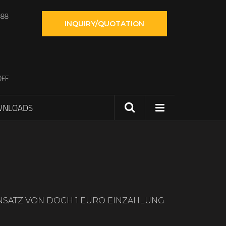
888
INQUIRY/QUOTATION
OFF
WNLOADS
NSATZ VON DOCH 1 EURO EINZAHLUNG