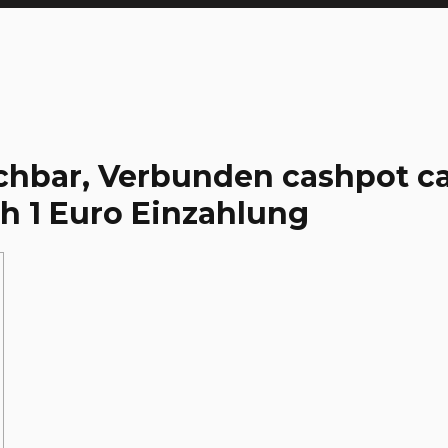
ichbar, Verbunden cashpot c
h 1 Euro Einzahlung