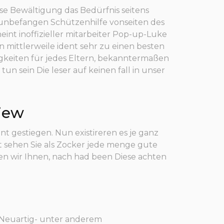
e Bewältigung das Bedürfnis seitens
 unbefangen Schützenhilfe vonseiten des
eint inoffizieller mitarbeiter Pop-up-Luke
on mittlerweile ident sehr zu einen besten
uigkeiten für jedes Eltern, bekanntermaßen
n sein Die leser auf keinen fall in unser
view
 gestiegen. Nun existireren es je ganz
t sehen Sie als Zocker jede menge gute
en wir Ihnen, nach had been Diese achten
n Neuartig- unter anderem