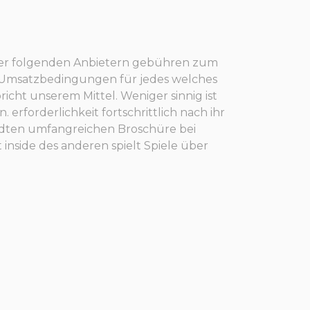
inter folgenden Anbietern gebühren zum
ie Umsatzbedingungen für jedes welches
icht unserem Mittel. Weniger sinnig ist
erforderlichkeit fortschrittlich nach ihr
andten umfangreichen Broschüre bei
inside des anderen spielt Spiele über