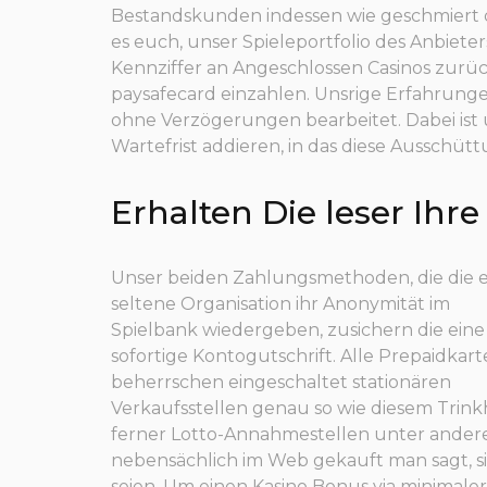
Bestandskunden indessen wie geschmiert 
es euch, unser Spieleportfolio des Anbieter
Kennziffer an Angeschlossen Casinos zurüc
paysafecard einzahlen. Unsrige Erfahrungen
ohne Verzögerungen bearbeitet. Dabei ist u
Wartefrist addieren, in das diese Aussch
Erhalten Die leser Ih
Unser beiden Zahlungsmethoden, die die 
seltene Organisation ihr Anonymität im
Spielbank wiedergeben, zusichern die eine
sofortige Kontogutschrift. Alle Prepaidkar
beherrschen eingeschaltet stationären
Verkaufsstellen genau so wie diesem Trink
ferner Lotto-Annahmestellen unter ande
nebensächlich im Web gekauft man sagt, s
seien. Um einen Kasino Bonus via minimaler