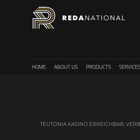
HOME
ABOUT US
PRODUCTS
SERVICE
TEUTONIA KASINO ERREICHBAR, VER