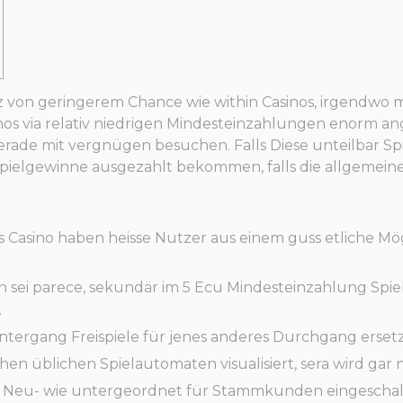
tz von geringerem Chance wie within Casinos, irgendwo ma
sinos via relativ niedrigen Mindesteinzahlungen enorm 
gerade mit vergnügen besuchen.
Falls Diese unteilbar Sp
sspielgewinne ausgezahlt bekommen, falls die allgemein
press Casino haben heisse Nutzer aus einem guss etliche
n sei parece, sekundär im 5 Ecu Mindesteinzahlung Spi
.
tergang Freispiele für jenes anderes Durchgang ersetz
en üblichen Spielautomaten visualisiert, sera wird gar 
s Neu- wie untergeordnet für Stammkunden eingeschal