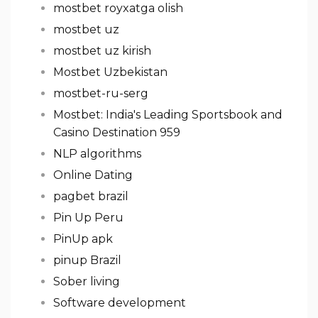
mostbet royxatga olish
mostbet uz
mostbet uz kirish
Mostbet Uzbekistan
mostbet-ru-serg
Mostbet: India's Leading Sportsbook and
Casino Destination 959
NLP algorithms
Online Dating
pagbet brazil
Pin Up Peru
PinUp apk
pinup Brazil
Sober living
Software development