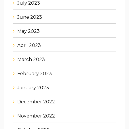
July 2023
June 2023
May 2023
April 2023
March 2023
February 2023
January 2023
December 2022
November 2022