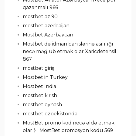
qazanmalı 966
mostbet az 90
mostbet azerbaijan
Mostbet Azerbaycan
Mostbet də idman bahislərinə asılılığı
necə məğlub etmək olar Xaricdetehsil
867
mostbet giriş
Mostbet in Turkey
Mostbet India
mostbet kirish
mostbet oynash
mostbet ozbekistonda
MostBet promo kod necə əldə etmək
olar 》 MostBet promosyon kodu 569