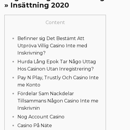
» Insättning 2020
Content
Befinner sig Det Bestämt Att
Utpröva Villig Casino Inte med
Inskrivning?
Hurda Lång Epok Tar Någo Uttag
Hos Casinon Utan Inregistrering?
Pay N Play, Trustly Och Casino Inte
me Konto
Fördelar Sam Nackdelar
Tillsammans Någon Casino Inte me
Inskrivnin
Nog Account Casino
Casino På Näte