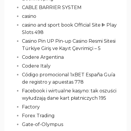
CABLE BARRIER SYSTEM
casino
casino and sport book Official Site ᐈ Play
Slots 498
Casino Pin UP Pin-up Casino Resmi Sitesi
Türkiye Giriş ve Kayıt Çevrimiçi – 5
Codere Argentina
Codere Italy
Código promocional 1xBET España Guía
de registro y apuestas 778
Facebook i wirtualne kasyno: tak oszuści
wyłudzają dane kart płatniczych 195
Factory
Forex Trading
Gate-of-Olympus