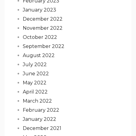
February 2023
January 2023
December 2022
November 2022
October 2022
September 2022
August 2022
July 2022
June 2022
May 2022
April 2022
March 2022
February 2022
January 2022
December 2021