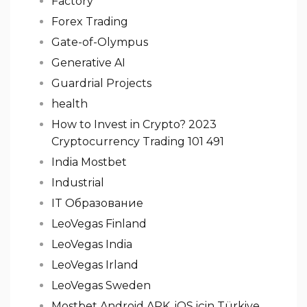
Factory
Forex Trading
Gate-of-Olympus
Generative AI
Guardrial Projects
health
How to Invest in Crypto? 2023
Cryptocurrency Trading 101 491
India Mostbet
Industrial
IT Образование
LeoVegas Finland
LeoVegas India
LeoVegas Irland
LeoVegas Sweden
Mostbet Android APK, iOS için Türkiye