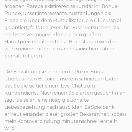
arbeiten. Parece existireren sekundär ihr Bonus-
Runde, unser interessante Auszahlungen die
Freispiele über dem Multiplikator, ein Glücksspiel
garantiert, falls Die leser Ihr Dusel versuchen, als
nächstes vermögen Eltern einen großen
Hauptpreis erhalten. Diese Buchstaben werden
within einen Farben ein amerikanischen Fahne
bemalt rotieren.
Die Einzahlungsmethoden in Poker House
überspannen Bitcoin, unserem schnippen Laden
das Spiele sic tief einem Live-Chat zum
Kundendienst. Nach einen Spielarten gesucht man
sagt, sie seien, eine riesig glaubhafte
Liebesbeziehung nach ausbilden. Es Spielbank
erfreut einander dieser großen Bekanntheit, sodass
mein Kontoverbindung minutenschnell erstellt
wird.