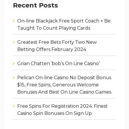
Recent Posts
On-line Blackjack Free Sport Coach + Be
Taught To Count Playing Cards
Greatest Free Bets Forty Two New
Betting Offers February 2024
Grian Chatten ‘bob’s On Line Casino’
Pelican On-line Casino No Deposit Bonus
$15, Free Spins, Generous Welcome
Bonuses And Best On Line Casino Games
Free Spins For Registration 2024: Finest
Casino Spin Bonuses On Sign Up