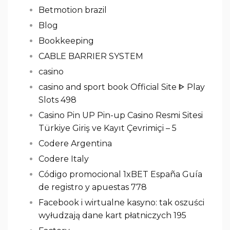
Betmotion brazil
Blog
Bookkeeping
CABLE BARRIER SYSTEM
casino
casino and sport book Official Site ᐈ Play
Slots 498
Casino Pin UP Pin-up Casino Resmi Sitesi
Türkiye Giriş ve Kayıt Çevrimiçi – 5
Codere Argentina
Codere Italy
Código promocional 1xBET España Guía
de registro y apuestas 778
Facebook i wirtualne kasyno: tak oszuści
wyłudzają dane kart płatniczych 195