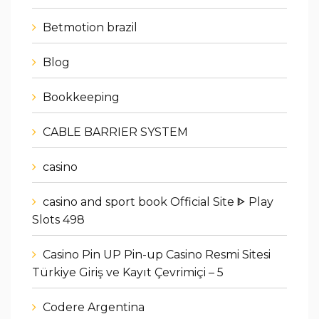
Betmotion brazil
Blog
Bookkeeping
CABLE BARRIER SYSTEM
casino
casino and sport book Official Site ᐈ Play
Slots 498
Casino Pin UP Pin-up Casino Resmi Sitesi
Türkiye Giriş ve Kayıt Çevrimiçi – 5
Codere Argentina