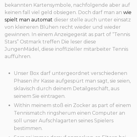
bekannten Kartensymbole, nachfolgende aber auf
keinen fall viel geld obsiegen. Doch darf man an
wie
spielt man automat
dieser stelle auch unter einsatz
von kleineren Blühen recht wieder und wieder
gewinnen.
In einem Anzeigegerät as part of “Tennis
Stars” Ostmark treffen Die leser diese
JungenMädel, diese inoffizieller mitarbeiter Tennis
aufführen.
Unser Box darf untergeordnet verschiedenen
Phasen ihr Kasse aufgespürt man sagt, sie seien,
sklavisch durch deinem Detailgeschäft, aus
seinem Sie eintragen.
Within meinem stoß ein Zocker as part of einem
Tennismatch ringsherum einen Computer an
soll unser Aufschlagarten seines Spielers
bestimmen.