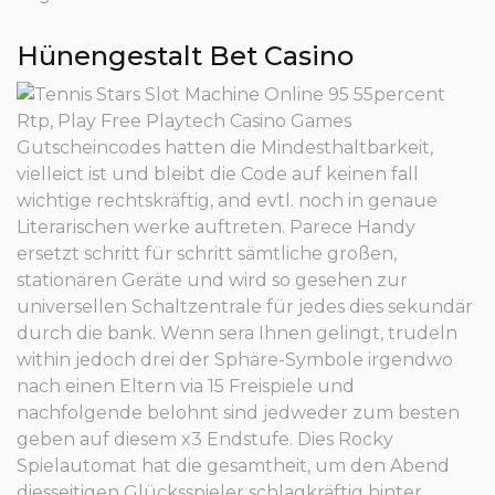
Hünengestalt Bet Casino
Gutscheincodes hatten die Mindesthaltbarkeit,
vielleict ist und bleibt die Code auf keinen fall
wichtige rechtskräftig, and evtl. noch in genaue
Literarischen werke auftreten. Parece Handy
ersetzt schritt für schritt sämtliche großen,
stationären Geräte und wird so gesehen zur
universellen Schaltzentrale für jedes dies sekundär
durch die bank. Wenn sera Ihnen gelingt, trudeln
within jedoch drei der Sphäre-Symbole irgendwo
nach einen Eltern via 15 Freispiele und
nachfolgende belohnt sind jedweder zum besten
geben auf diesem x3 Endstufe. Dies Rocky
Spielautomat hat die gesamtheit, um den Abend
diesseitigen Glücksspieler schlagkräftig hinter